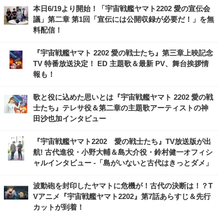
本日6/19より開始！「宇宙戦艦ヤマト2202 愛の宣伝会
議」第二章 第1回「宣伝には公開収録が必要だ！」を無
料配信！
『宇宙戦艦ヤマト 2202 愛の戦士たち』第三章上映記念
TV 特番放送決定！ ED 主題歌＆最新 PV、舞台挨拶情
報も！
歌と役に込めた思いとは『宇宙戦艦ヤマト 2202 愛の戦
士たち』テレサ役＆第二章の主題歌アーティストの神
田沙也加インタビュー
『宇宙戦艦ヤマト2202 愛の戦士たち』TV放送版が出
航! 古代進役・小野大輔＆島大介役・鈴村健一オフィシ
ャルインタビュー -「島がいないと古代はきっとダメ」
波動砲を封印したヤマトに危機が！古代の決断は！？T
Vアニメ『宇宙戦艦ヤマト2202』第7話あらすじ＆先行
カットが到着！