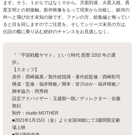
ます。そう、１からではなく０から。月面到達、火星入植、異
星文明との初接触。新作映像をもって現実から分岐し、銀河の
外へと飛び出す未知の旅です。ファンの方、総集編と侮ってい
ると目を回しますのでご注意を。そしてシリーズ未見の方は、
伝説の艦に乗り込む絶好のチャンスをお見逃しなく。
『「宇宙戦艦ヤマト」という時代 西暦 2202 年の選
択』
【スタッフ】
原作：西崎義展／製作総指揮・著作総監修：西崎彰司
構成・監修：福井晴敏／脚本：皆川ゆか・福井晴敏／
脚本協力：岡秀樹
設定アドバイザー：玉盛順一朗／ディレクター：佐藤
敦紀
制作：studio MOTHER
■2021年1月15日（金）より全国36館にて3週間限定劇
場上映
■第1弾前売券