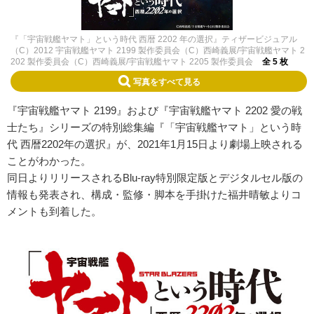
『「宇宙戦艦ヤマト」という時代 西暦 2202 年の選択』ティザービジュアル
（C）2012 宇宙戦艦ヤマト 2199 製作委員会（C）西崎義展/宇宙戦艦ヤマト 2
202 製作委員会（C）西崎義展/宇宙戦艦ヤマト 2205 製作委員会
全 5 枚
写真をすべて見る
『宇宙戦艦ヤマト 2199』および『宇宙戦艦ヤマト 2202 愛の戦
士たち』シリーズの特別総集編『「宇宙戦艦ヤマト」という時
代 西暦2202年の選択』が、2021年1月15日より劇場上映される
ことがわかった。
同日よりリリースされるBlu-ray特別限定版とデジタルセル版の
情報も発表され、構成・監修・脚本を手掛けた福井晴敏よりコ
メントも到着した。