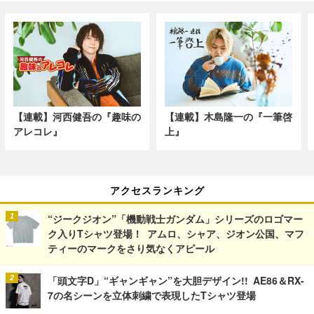
【連載】河西健吾の『趣味の
【連載】木島隆一の『一筆啓
アレコレ』
上』
アクセスランキング
“ジークジオン”「機動戦士ガンダム」シリーズのロゴマー
ク入りTシャツ登場！ アムロ、シャア、ジオン公国、マフ
ティーのマークをさり気なくアピール
「頭文字D」“ギャンギャン”を大胆デザイン!! AE86＆RX-
7の名シーンを立体刺繍で表現したTシャツ登場