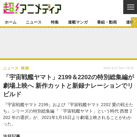
CL
ホーム
ニュース
特集
連載マンガ
番組・動画
連載
ニュース
ニュース一覧
アニメ
特集
ゲーム・アプリ
マンガ
特集一覧
カバー
連載マンガ
2020.9.27 Sun 18:05
ニュース
映画
映画
音楽
インタビュー
レポート
連載マンガ一覧
連載一覧
番組・動画
「宇宙戦艦ヤマト」2199＆2202の特別総集編が
グッズ
イベント
劇場上映へ 新作カットと新録ナレーションでリ
ラキりす
番組・動画一覧
ラジオ
連載・ブログ
ビルド
声優
コスプレ
動画
連載・ブログ一覧
コラム
『宇宙戦艦ヤマト 2199』および『宇宙戦艦ヤマト 2202 愛の戦士た
舞台
新帝スタ
ち』シリーズの特別総集編『「宇宙戦艦ヤマト」という時代 西暦 2
編集部ブログ・お知らせ
202 年の選択』が、2021年1月15日より劇場上映されることがわか
った。
注目記事