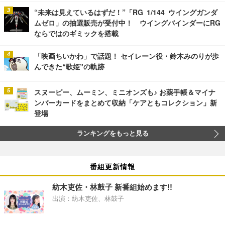
“未来は見えているはずだ！”「RG 1/144 ウイングガンダ
ムゼロ」の抽選販売が受付中！ ウイングバインダーにRG
ならではのギミックを搭載
「映画ちいかわ」で話題！ セイレーン役・鈴木みのりが歩
んできた“歌姫”の軌跡
スヌーピー、ムーミン、ミニオンズも♪ お薬手帳＆マイナ
ンバーカードをまとめて収納「ケアともコレクション」新
登場
ランキングをもっと見る
番組更新情報
紡木吏佐・林鼓子 新番組始めます!!
出演：紡木吏佐、林鼓子