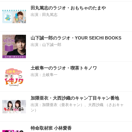
田丸篤志のラジオ・おもちゃのたまや
出演：田丸篤志
山下誠一郎のラジオ・YOUR SEICHI BOOKS
出演：山下誠一郎
土岐隼一のラジオ・喫茶トキノワ
出演：土岐隼一
加隈亜衣・大西沙織のキャン丁目キャン番地
出演：加隈亜衣（亜衣キャン）、大西沙織 （さおキャ
ン）
特命取材班 小林愛香