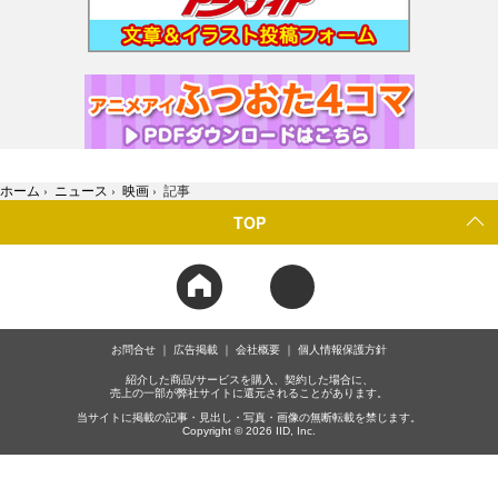
ホーム
›
ニュース
›
映画
›
記事
TOP
お問合せ
広告掲載
会社概要
個人情報保護方針
紹介した商品/サービスを購入、契約した場合に、
売上の一部が弊社サイトに還元されることがあります。
当サイトに掲載の記事・見出し・写真・画像の無断転載を禁じます。
Copyright © 2026 IID, Inc.