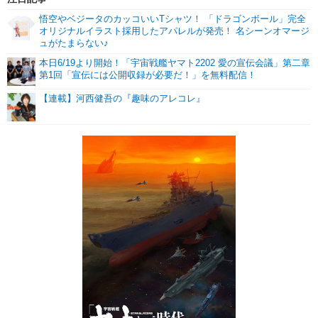
悟空やベジータのカッコいいTシャツ！ 「ドラゴンボール」完全
オリジナルイラスト採用したアパレルが発売！ 名シーンオマージ
ュがたまらない♪
本日6/19より開始！「宇宙戦艦ヤマト2202 愛の宣伝会議」第二章
第1回「宣伝には公開収録が必要だ！」を無料配信！
【連載】河西健吾の『趣味のアレコレ』