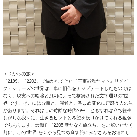
＜０からの旅＞
『2199』『2202』で描かれてきた『宇宙戦艦ヤマト』リメイ
ク・シリーズの世界は、単に旧作をアップデートしたものでは
なく、現実への暗喩と風刺によって構築された文字通りの“世
界”です。そこには分断と、誤解と、望まぬ変化に戸惑う人の生
があります。それはこの苛酷な時代の中、ともすれば立ち往生
しがちな我々に、生きるヒントと希望を投げかけてくれる鏡像
でもあります。最新作『2205 新たなる旅立ち』をご覧いただく
前に、この“世界”を０から見つめ直す旅にみなさんをお連れし