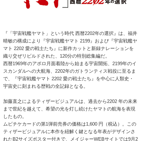
『「宇宙戦艦ヤマト」という時代 西暦2202年の選択』は、福井
晴敏の構成により『宇宙戦艦ヤマト 2199』および『宇宙戦艦ヤ
マト 2202 愛の戦士たち』に新作カットと新録ナレーションを
織り交ぜリビルドされた、120分の特別総集編だ。
西暦1969年のアポロ月面着陸から始まる宇宙開拓、2199年のイ
スカンダルへの大航海、2202年のガトランティス戦役に至るま
で、『宇宙戦艦ヤマト 2202 愛の戦士たち』を中心に人類史・
宇宙史に刻まれる歴戦の全記録となる。
加藤直之によるティザービジュアルは、過去から2202 年の未来
まで世紀を越えて、希望の光を灯し続けたヤマトの航海を表現
したもの。
ムビチケカードの第1弾前売券の価格は1,600 円（税込）。この
ティザービジュアルに本作を紐解く鍵となる年表がデザインさ
れたB2サイズポスター付きで、メイジャーWEBサイトでは9月2