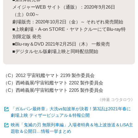
メイジャーWEB サイト（通販）：2020年9月26日
（土）0:00～
劇場販売：2020年10月2日（金）～ それぞれ発売開始
■上映劇場・A-on STORE・ヤマトクルーにてBlu-ray特
別限定版 発売
■Blu-ray＆DVD 2021年2月25日（木） 一般発売
■デジタルセル版劇場上映と同時配信開始
（C）2012 宇宙戦艦ヤマト 2199 製作委員会
（C）西崎義展/宇宙戦艦ヤマト 2202 製作委員会
（C）西崎義展/宇宙戦艦ヤマト 2205 製作委員会
《仲瀬 コウタロウ》
「ガルパン最終章」大洗vs知波単が決着！第3話は2021年春に
劇場上映 ティザービジュアル＆特報公開
映画「鬼滅の刃 無限列車編」入場者特典＆地上波放送＆LiSA主
題歌＆公開日…情報一挙まとめ