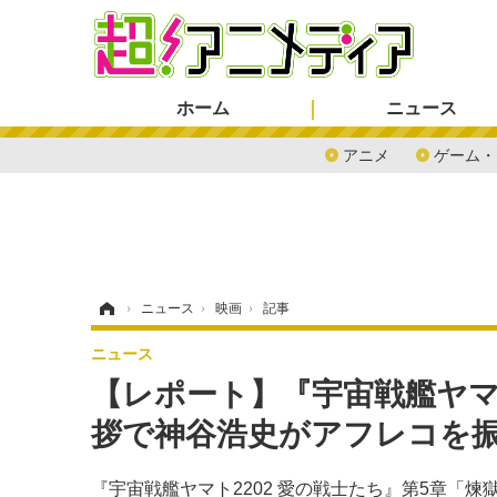
ホーム
ニュース
アニメ
ゲーム・
ホーム
›
ニュース
›
映画
›
記事
ニュース
【レポート】『宇宙戦艦ヤマト
拶で神谷浩史がアフレコを
『宇宙戦艦ヤマト2202 愛の戦士たち』第5章「