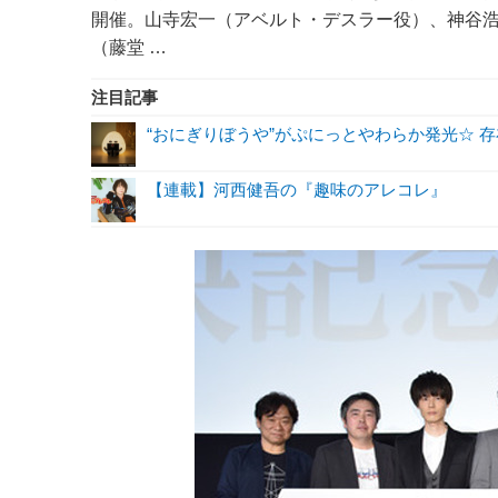
開催。山寺宏一（アベルト・デスラー役）、神谷
（藤堂 …
注目記事
“おにぎりぼうや”がぷにっとやわらか発光☆ 
【連載】河西健吾の『趣味のアレコレ』