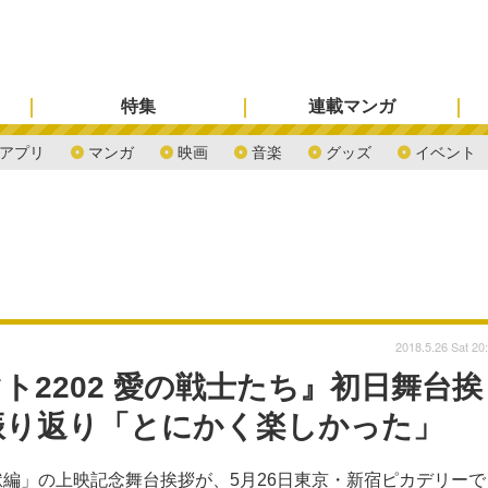
特集
連載マンガ
アプリ
マンガ
映画
音楽
グッズ
イベント
2018.5.26 Sat 20
2202 愛の戦士たち』初日舞台挨
振り返り「とにかく楽しかった」
煉獄編」の上映記念舞台挨拶が、5月26日東京・新宿ピカデリーで