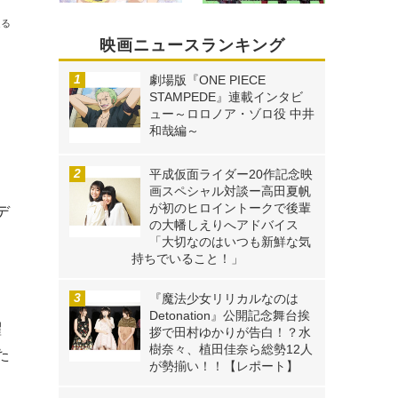
送る
映画ニュースランキング
劇場版『ONE PIECE
STAMPEDE』連載インタビ
ュー～ロロノア・ゾロ役 中井
和哉編～
平成仮面ライダー20作記念映
画スペシャル対談ー高田夏帆
が初のヒロイントークで後輩
デ
の大幡しえりへアドバイス
「大切なのはいつも新鮮な気
持ちでいること！」
『魔法少女リリカルなのは
Detonation』公開記念舞台挨
躍
拶で田村ゆかりが告白！？水
樹奈々、植田佳奈ら総勢12人
た
が勢揃い！！【レポート】