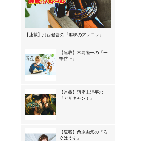
【連載】河西健吾の『趣味のアレコレ』
【連載】木島隆一の『一
筆啓上』
【連載】阿座上洋平の
『アザキャン！』
【連載】桑原由気の『ろ
ぐはうす』