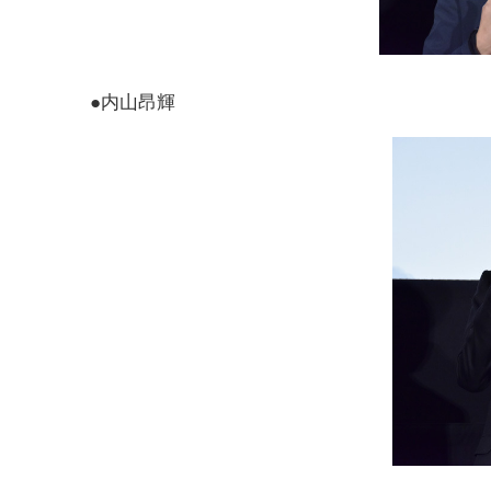
●内山昂輝