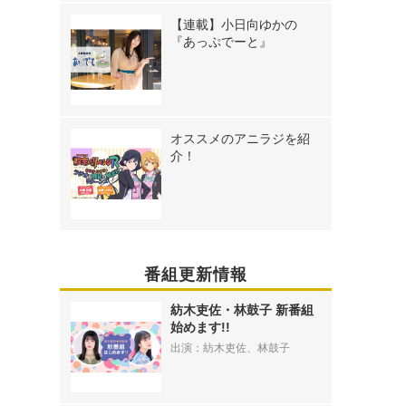
【連載】小日向ゆかの
『あっぷでーと』
オススメのアニラジを紹
介！
番組更新情報
紡木吏佐・林鼓子 新番組
始めます!!
出演：紡木吏佐、林鼓子