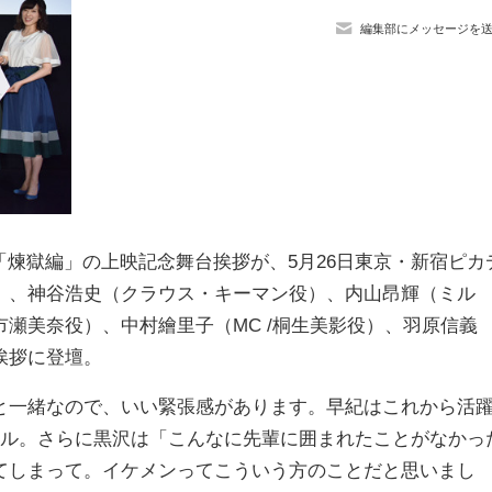
編集部にメッセージを
「煉獄編」の上映記念舞台挨拶が、5月26日東京・新宿ピカ
）、神谷浩史（クラウス・キーマン役）、内山昂輝（ミル
瀬美奈役）、中村繪里子（MC /桐生美影役）、羽原信義
挨拶に登壇。
一緒なので、いい緊張感があります。早紀はこれから活
ール。さらに黒沢は「こんなに先輩に囲まれたことがなかっ
てしまって。イケメンってこういう方のことだと思いまし