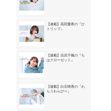
【連載】高田憂希の『ひ
トリップ』
【連載】吉武千颯の『ち
はクローゼット』
【連載】白石晴香の『わ
らうわらびー』