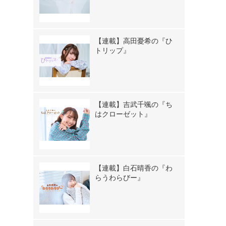
【連載】高田憂希の『ひ
トリップ』
【連載】吉武千颯の『ち
はクローゼット』
【連載】白石晴香の『わ
らうわらびー』