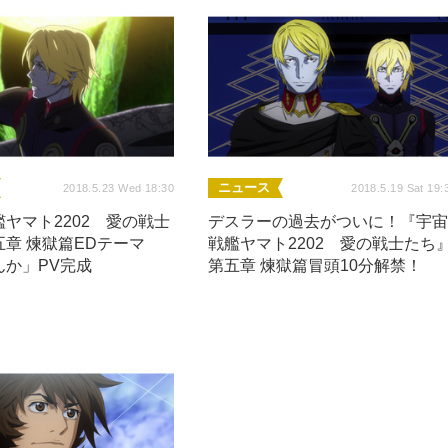
ニュース
2018.5.23 Wed 18:30
2018.5.19 Sat 19:
ヤマト2202 愛の戦士
デスラーの過去がついに！『宇
章 煉獄篇EDテーマ
戦艦ヤマト2202 愛の戦士たち
んか」PV完成
第五章 煉獄篇冒頭10分解禁！