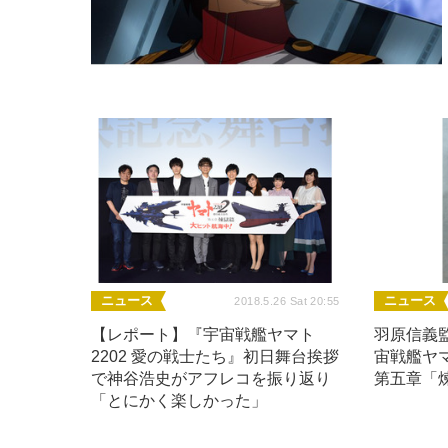
ニュース
ニュース
2018.5.26 Sat 20:55
【レポート】『宇宙戦艦ヤマト
羽原信義監
2202 愛の戦士たち』初日舞台挨拶
宙戦艦ヤマ
で神谷浩史がアフレコを振り返り
第五章「
「とにかく楽しかった」