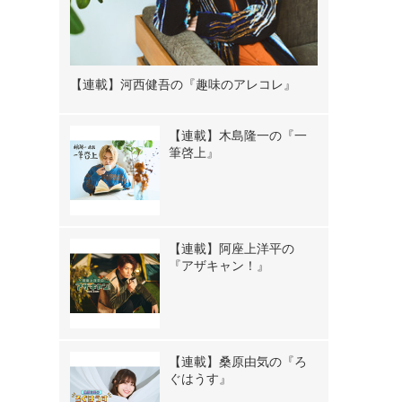
【連載】河西健吾の『趣味のアレコレ』
【連載】木島隆一の『一
筆啓上』
【連載】阿座上洋平の
『アザキャン！』
【連載】桑原由気の『ろ
ぐはうす』