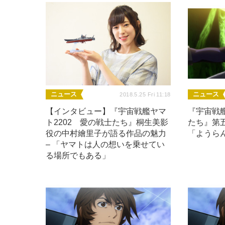
ニュース
ニュース
2018.5.25 Fri 11:18
【インタビュー】『宇宙戦艦ヤマ
『宇宙戦艦
ト2202 愛の戦士たち』桐生美影
たち』第五
役の中村繪里子が語る作品の魅力
「ようら
– 「ヤマトは人の想いを乗せてい
る場所でもある」