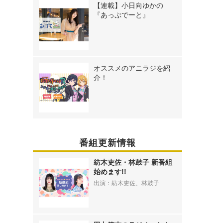
【連載】小日向ゆかの
『あっぷでーと』
オススメのアニラジを紹
介！
番組更新情報
紡木吏佐・林鼓子 新番組
始めます!!
出演：紡木吏佐、林鼓子