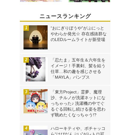
ニュースランキング
“おにぎりぼうや”がぷにっと
やわらか発光☆ 存在感抜群な
のLEDルームライトが新登場
「忍たま」五年生＆六年生を
イメージ！手裏剣、髪を結う
仕草…和の趣を感じさせる
「MAYLA」パンプス
「東方Project」霊夢、魔理
沙、チルノが洗濯ネットにな
っちゃった♪ 洗濯機の中でぐ
るぐる回転し続ける姿を思わ
ず眺めたくなっちゃう!?
ハローキティや、ポチャッコ
ら“はぴだんぶい”がレトロ可