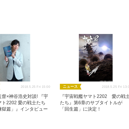
ニュース
2018.5.25 Fri 15:00
2018.5.25 Fri 13:
督×神谷浩史対談! 『宇
『宇宙戦艦ヤマト2202 愛の戦
ト2202 愛の戦士たち
たち』第6章のサブタイトルが
煉獄篇」』インタビュー
「回生篇」に決定！