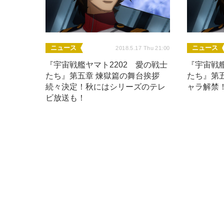
ニュース
ニュース
2018.5.17 Thu 21:00
『宇宙戦艦ヤマト2202 愛の戦士
『宇宙戦艦
たち』第五章 煉獄篇の舞台挨拶
たち』第
続々決定！秋にはシリーズのテレ
ャラ解禁
ビ放送も！