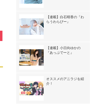
【連載】白石晴香の『わ
らうわらびー』
【連載】小日向ゆかの
『あっぷでーと』
オススメのアニラジを紹
介！