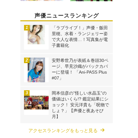
声優ニュースランキング
「ラブライブ！」声優・飯田
里穂、水着・ランジェリー姿
で大人な表情…！写真集が電
子書籍化
安野希世乃が表紙＆巻頭30ペ
ージ、早見沙織がバックカバ
ーに登場！ 「Ani-PASS Plus
#07」
岡本信彦の”怪しい水晶玉”の
価値はいくら!? 鑑定結果にシ
ョック！ 安元洋貴も「呪物で
しょ？」【声優と夜あそび
月】
アクセスランキングをもっと見る