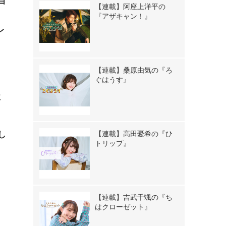
当
【連載】阿座上洋平の
『アザキャン！』
レ
【連載】桑原由気の『ろ
ぐはうす』
に
【連載】高田憂希の『ひ
し
トリップ』
【連載】吉武千颯の『ち
はクローゼット』
》