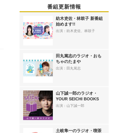
番組更新情報
紡木吏佐・林鼓子 新番組
始めます!!
出演：紡木吏佐、林鼓子
田丸篤志のラジオ・おも
ちゃのたまや
出演：田丸篤志
山下誠一郎のラジオ・
YOUR SEICHI BOOKS
出演：山下誠一郎
ド
土岐隼一のラジオ・喫茶