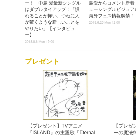
ー！ 中島 愛最新シングル
島愛からコメント新着
はダブルタイアップ！「慣
ューシングルビジュア
れることが怖い。つねに人
海外フェス情報解禁！
が驚くような新しいことを
2018.6.25 Mon 12:00
やりたい」【インタビュ
ー】
2018.8.6 Mon 19:00
プレゼント
【プレゼント】TVアニメ
【プレゼ
『ISLAND』の主題歌「Eternal
ーの魔法