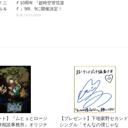
！ニ
Ｆ10周年 『超時空管弦楽
ル＆
Ｆ』9/8、9に開催決定！
2018.7.6 Fri 23:00
ント】『ムヒョとロージ
【プレゼント】下地紫野セカン
律相談事務所』オリジナ
シングル「そんなの僕じゃな