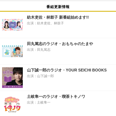
番組更新情報
紡木吏佐・林鼓子 新番組始めます!!
出演：紡木吏佐、林鼓子
田丸篤志のラジオ・おもちゃのたまや
出演：田丸篤志
山下誠一郎のラジオ・YOUR SEICHI BOOKS
出演：山下誠一郎
土岐隼一のラジオ・喫茶トキノワ
出演：土岐隼一