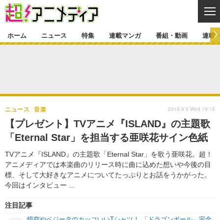
CL
ホーム
ニュース
特集
連載マンガ
番組・動画
連載
ニュース
ニュース一覧
アニメ
特集
ゲーム・アプリ
マンガ
特集一覧
カバー
連載マンガ
2018.9.5 Wed 19:15
ニュース
音楽
映画
音楽
インタビュー
レポート
連載マンガ一覧
連載一覧
番組・動画
【プレゼント】TVアニメ『ISLAND』の主題歌
グッズ
イベント
「Eternal Star」を担当する亜咲花サイン色紙
ラキりす
番組・動画一覧
ラジオ
連載・ブログ
TVアニメ『ISLAND』の主題歌「Eternal Star」を歌う亜咲花。超！
声優
コスプレ
動画
連載・ブログ一覧
コラム
アニメディアでは本楽曲のリリース時に曲に込めた想いや今後の目
舞台
新帝スタ
標、そして大好きなアニメについてたっぷりとお話をうかがった。
編集部ブログ・お知らせ
今回はインタビュー …
注目記事
悟空やベジータのカッコいいTシャツ！ 「ドラゴンボール」完全