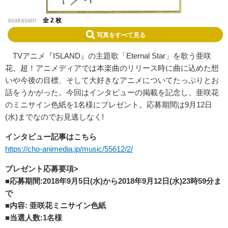
asakasain
全 2 枚
写真をすべて見る
TVアニメ『ISLAND』の主題歌「Eternal Star」を歌う亜咲
花。超！アニメディアでは本楽曲のリリース時に曲に込めた想
いや今後の目標、そして大好きなアニメについてたっぷりとお
話をうかがった。今回はインタビューの掲載を記念し、亜咲花
のミニサイン色紙を1名様にプレゼント。応募期間は9月12日
(水)までなのでお見逃しなく!
インタビュー記事はこちら
https://cho-animedia.jp/music/55612/2/
プレゼント応募要項>
■応募期間:2018年9月5日(水)から2018年9月12日(水)23時59分ま
で
■内容: 亜咲花ミニサイン色紙
■当選人数:1名様