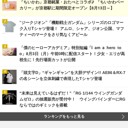
「ちいかわ」京都銘菓・おたべとコラボ♪ 「ちいかわベー
カリー」が京都駅に期間限定オープン【8月13日～】
“ジークジオン”「機動戦士ガンダム」シリーズのロゴマー
ク入りTシャツ登場！ アムロ、シャア、ジオン公国、マフ
ティーのマークをさり気なくアピール
「僕のヒーローアカデミア」特別短編「I am a hero to
o」8月3日（月）午前0時に配信スタート！少女・エリが高
校生に！先行場面カットが公開
「頭文字D」“ギャンギャン”を大胆デザイン!! AE86＆RX-7
の名シーンを立体刺繍で表現したTシャツ登場
“未来は見えているはずだ！”「RG 1/144 ウイングガンダ
ムゼロ」の抽選販売が受付中！ ウイングバインダーにRG
ならではのギミックを搭載
ランキングをもっと見る