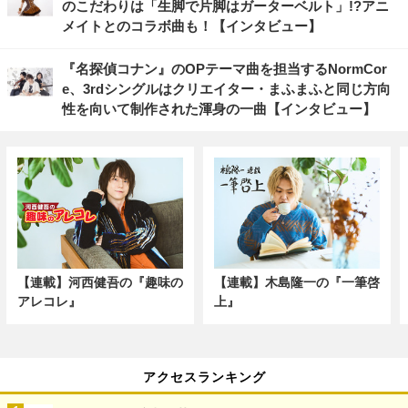
のこだわりは「生脚で片脚はガーターベルト」!?アニ
メイトとのコラボ曲も！【インタビュー】
『名探偵コナン』のOPテーマ曲を担当するNormCor
e、3rdシングルはクリエイター・まふまふと同じ方向
性を向いて制作された渾身の一曲【インタビュー】
【連載】河西健吾の『趣味の
【連載】木島隆一の『一筆啓
アレコレ』
上』
アクセスランキング