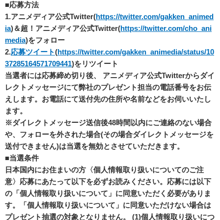
■応募方法
1.
アニメディア公式Twitter(
https://twitter.com/gakken_animed
ia
)＆超！アニメディア公式Twitter(
https://twitter.com/cho_ani
media
)をフォロー
2.
応募ツイート
(
https://twitter.com/gakken_animedia/status/10
37285164571709441
)
をリツイート
当選者には応募締め切り後、 アニメディア公式Twitterからダイ
レクトメッセージにて弊社のプレゼント担当の電話番号をお伝
えします。お電話にて送付先の住所や名前などをお伺いいたし
ます。
※ダイレクトメッセージ送信後48時間以内にご連絡のない場合
や、フォローを外された場合(その場合ダイレクトメッセージを
送付できません)は当選を無効とさせていただきます。
■当選条件
日本国内にお住まいの方〈個人情報取り扱いについてのご注
意〉応募にあたって以下を必ずお読みください。応募には以下
の「個人情報取り扱いについて」に同意いただく必要がありま
す。「個人情報取り扱いについて」に同意いただけない場合は
プレゼント抽選の対象となりません。 (1)個人情報取り扱いにつ