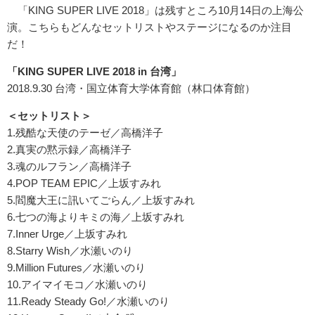
「KING SUPER LIVE 2018」は残すところ10月14日の上海公
演。こちらもどんなセットリストやステージになるのか注目
だ！
「KING SUPER LIVE 2018 in 台湾」
2018.9.30 台湾・国立体育大学体育館（林口体育館）
＜セットリスト＞
1.残酷な天使のテーゼ／高橋洋子
2.真実の黙示録／高橋洋子
3.魂のルフラン／高橋洋子
4.POP TEAM EPIC／上坂すみれ
5.閻魔大王に訊いてごらん／上坂すみれ
6.七つの海よりキミの海／上坂すみれ
7.Inner Urge／上坂すみれ
8.Starry Wish／水瀬いのり
9.Million Futures／水瀬いのり
10.アイマイモコ／水瀬いのり
11.Ready Steady Go!／水瀬いのり