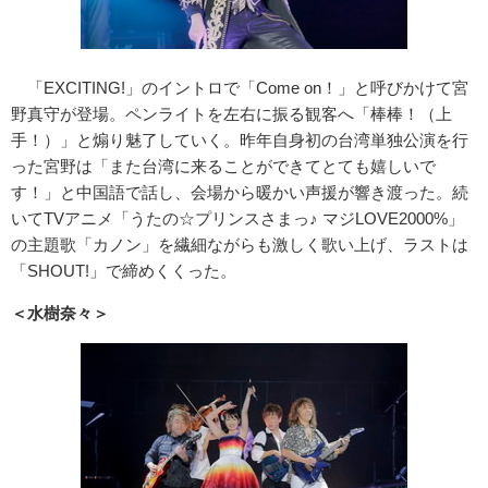
「EXCITING!」のイントロで「Come on！」と呼びかけて宮
野真守が登場。ペンライトを左右に振る観客へ「棒棒！（上
手！）」と煽り魅了していく。昨年自身初の台湾単独公演を行
った宮野は「また台湾に来ることができてとても嬉しいで
す！」と中国語で話し、会場から暖かい声援が響き渡った。続
いてTVアニメ「うたの☆プリンスさまっ♪ マジLOVE2000%」
の主題歌「カノン」を繊細ながらも激しく歌い上げ、ラストは
「SHOUT!」で締めくくった。
＜水樹奈々＞