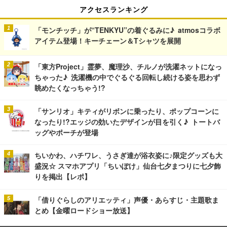
アクセスランキング
「モンチッチ」が“TENKYU”の着ぐるみに♪ atmosコラボ
アイテム登場！キーチェーン＆Tシャツを展開
「東方Project」霊夢、魔理沙、チルノが洗濯ネットになっ
ちゃった♪ 洗濯機の中でぐるぐる回転し続ける姿を思わず
眺めたくなっちゃう!?
「サンリオ」キティがリボンに乗ったり、ポップコーンに
なったり!?エッジの効いたデザインが目を引く♪ トートバ
ッグやポーチが登場
ちいかわ、ハチワレ、うさぎ達が浴衣姿に♪限定グッズも大
盛況☆ スマホアプリ「ちいぽけ」仙台七夕まつりに七夕飾
りを掲出【レポ】
「借りぐらしのアリエッティ」声優・あらすじ・主題歌ま
とめ【金曜ロードショー放送】