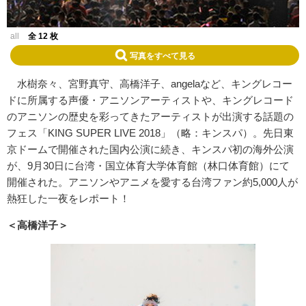
all
全 12 枚
写真をすべて見る
水樹奈々、宮野真守、高橋洋子、angelaなど、キングレコー
ドに所属する声優・アニソンアーティストや、キングレコード
のアニソンの歴史を彩ってきたアーティストが出演する話題の
フェス「KING SUPER LIVE 2018」（略：キンスパ）。先日東
京ドームで開催された国内公演に続き、キンスパ初の海外公演
が、9月30日に台湾・国立体育大学体育館（林口体育館）にて
開催された。アニソンやアニメを愛する台湾ファン約5,000人が
熱狂した一夜をレポート！
＜高橋洋子＞