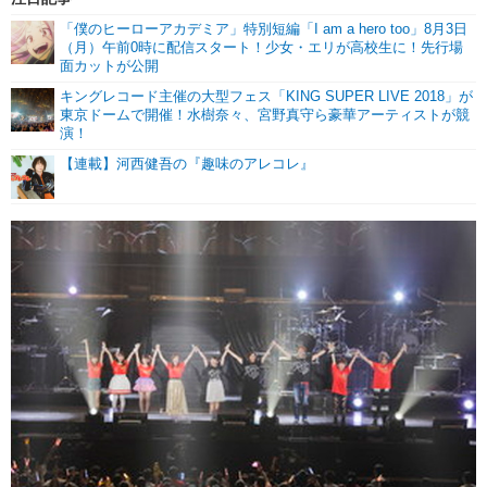
「僕のヒーローアカデミア」特別短編「I am a hero too」8月3日
（月）午前0時に配信スタート！少女・エリが高校生に！先行場
面カットが公開
キングレコード主催の大型フェス「KING SUPER LIVE 2018」が
東京ドームで開催！水樹奈々、宮野真守ら豪華アーティストが競
演！
【連載】河西健吾の『趣味のアレコレ』