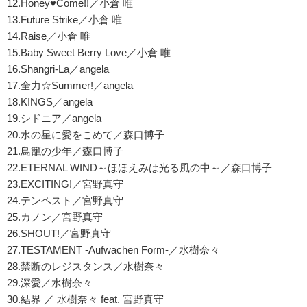
12.Honey♥Come!!／小倉 唯
13.Future Strike／小倉 唯
14.Raise／小倉 唯
15.Baby Sweet Berry Love／小倉 唯
16.Shangri-La／angela
17.全力☆Summer!／angela
18.KINGS／angela
19.シドニア／angela
20.水の星に愛をこめて／森口博子
21.鳥籠の少年／森口博子
22.ETERNAL WIND～ほほえみは光る風の中～／森口博子
23.EXCITING!／宮野真守
24.テンペスト／宮野真守
25.カノン／宮野真守
26.SHOUT!／宮野真守
27.TESTAMENT -Aufwachen Form-／水樹奈々
28.禁断のレジスタンス／水樹奈々
29.深愛／水樹奈々
30.結界 ／ 水樹奈々 feat. 宮野真守