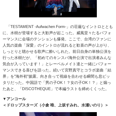
「TESTAMENT -Aufwachen Form-」の荘厳なイントロととも
に、水樹が登場すると大歓声が起こった。威風堂々たるパフォ
ーマンスに会場のテンションも爆発。ここで、台湾のファンに
人気の楽曲「深愛」のイントロが流れると歓喜の声が上がり、
しっとりと聴かせる歌声に酔いしれた。前日自身の単独公演を
行った水樹だが、「初めてのキンスパ海外公演で出演者みんな
気合が入っています！」とレーベルメイト達と一緒にパフォー
マンスできる喜びを語った。続いて宮野真守とコラボ楽曲「結
界」を”海外初”披露。向き合って視線を合わせる瞬間も息ピッ
タリだった。中国語で「男の子OK！？女の子OK！？」と煽っ
たあと、「DISCOTHEQUE」で本編ラストを締めくくった。
▼アンコール
＜ドロップスターズ（小倉 唯、上坂すみれ、水瀬いのり）＞