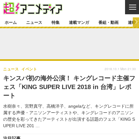
CL
ホーム
ニュース
特集
連載マンガ
番組・動画
連載
ニュース
ニュース一覧
アニメ
特集
ゲーム・アプリ
マンガ
特集一覧
カバー
連載マンガ
2018.10.1 Mon 21:30
ニュース
イベント
映画
音楽
インタビュー
レポート
連載マンガ一覧
連載一覧
番組・動画
キンスパ初の海外公演！ キングレコード主催フ
グッズ
イベント
ェス「KING SUPER LIVE 2018 in 台湾」レポ
ラキりす
番組・動画一覧
ラジオ
連載・ブログ
ート
声優
コスプレ
動画
連載・ブログ一覧
コラム
水樹奈々、宮野真守、高橋洋子、angelaなど、キングレコードに所
舞台
新帝スタ
属する声優・アニソンアーティストや、キングレコードのアニソン
編集部ブログ・お知らせ
の歴史を彩ってきたアーティストが出演する話題のフェス「KING S
UPER LIVE 201 …
注目記事