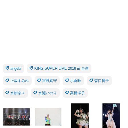
angela
KING SUPER LIVE 2018 in 台湾
上坂すみれ
宮野真守
小倉唯
森口博子
水樹奈々
水瀬いのり
高橋洋子