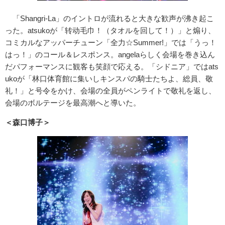
「Shangri-La」のイントロが流れると大きな歓声が沸き起こ
った。atsukoが「转动毛巾！（タオルを回して！）」と煽り、
コミカルなアッパーチューン「全力☆Summer!」では「うっ！
はっ！」のコール＆レスポンス。angelaらしく会場を巻き込ん
だパフォーマンスに観客も笑顔で応える。「シドニア」ではats
ukoが「林口体育館に集いしキンスパの騎士たちよ、総員、敬
礼！」と号令をかけ、会場の全員がペンライトで敬礼を返し、
会場のボルテージを最高潮へと導いた。
＜森口博子＞