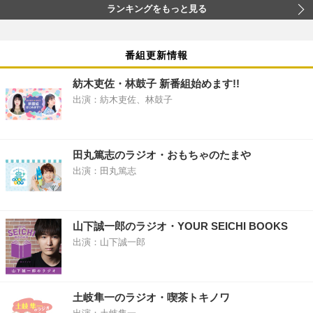
ランキングをもっと見る
番組更新情報
紡木吏佐・林鼓子 新番組始めます!!
出演：紡木吏佐、林鼓子
田丸篤志のラジオ・おもちゃのたまや
出演：田丸篤志
山下誠一郎のラジオ・YOUR SEICHI BOOKS
出演：山下誠一郎
土岐隼一のラジオ・喫茶トキノワ