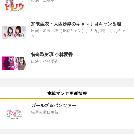
出演：土岐隼一
加隈亜衣・大西沙織のキャン丁目キャン番地
出演：加隈亜衣（亜衣キャン）、大西沙織 （さおキャ
ン）
特命取材班 小林愛香
出演：小林愛香
連載マンガ更新情報
ガールズ＆パンツァー
毎週火曜日更新