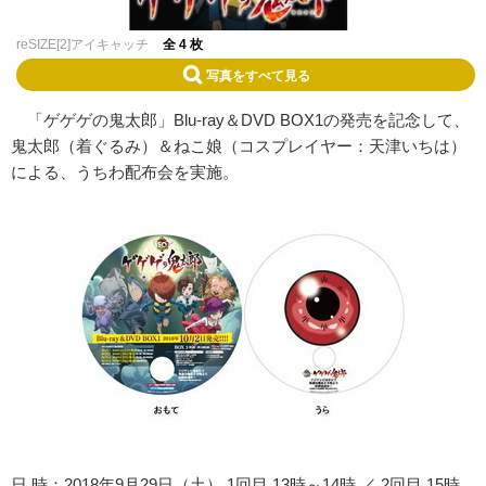
reSIZE[2]アイキャッチ
全 4 枚
写真をすべて見る
「ゲゲゲの鬼太郎」Blu-ray＆DVD BOX1の発売を記念して、
鬼太郎（着ぐるみ）＆ねこ娘（コスプレイヤー：天津いちは）
による、うちわ配布会を実施。
日 時：2018年9月29日（土） 1回目 13時～14時 ／ 2回目 15時