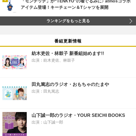
「モンチッチ」が“TENKYU”の着ぐるみに♪ atmosコラボ
アイテム登場！キーチェーン＆Tシャツを展開
ランキングをもっと見る
番組更新情報
紡木吏佐・林鼓子 新番組始めます!!
出演：紡木吏佐、林鼓子
田丸篤志のラジオ・おもちゃのたまや
出演：田丸篤志
山下誠一郎のラジオ・YOUR SEICHI BOOKS
出演：山下誠一郎