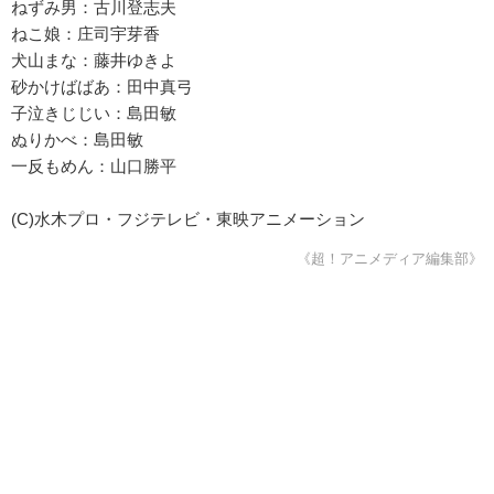
ねずみ男：古川登志夫
ねこ娘：庄司宇芽香
犬山まな：藤井ゆきよ
砂かけばばあ：田中真弓
子泣きじじい：島田敏
ぬりかべ：島田敏
一反もめん：山口勝平
(C)水木プロ・フジテレビ・東映アニメーション
《超！アニメディア編集部》