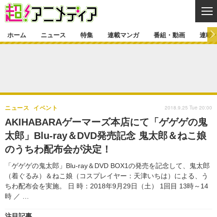
CL
ホーム
ニュース
特集
連載マンガ
番組・動画
連載
ニュース
ニュース一覧
アニメ
特集
ゲーム・アプリ
マンガ
特集一覧
カバー
連載マンガ
2018.9.25 Tue 20:00
ニュース
イベント
映画
音楽
インタビュー
レポート
連載マンガ一覧
連載一覧
番組・動画
AKIHABARAゲーマーズ本店にて「ゲゲゲの鬼
グッズ
イベント
太郎」Blu-ray＆DVD発売記念 鬼太郎＆ねこ娘
ラキりす
番組・動画一覧
ラジオ
連載・ブログ
のうちわ配布会が決定！
声優
コスプレ
動画
連載・ブログ一覧
コラム
「ゲゲゲの鬼太郎」Blu-ray＆DVD BOX1の発売を記念して、鬼太郎
舞台
新帝スタ
（着ぐるみ）＆ねこ娘（コスプレイヤー：天津いちは）による、う
編集部ブログ・お知らせ
ちわ配布会を実施。 日 時：2018年9月29日（土） 1回目 13時～14
時 ／ …
注目記事