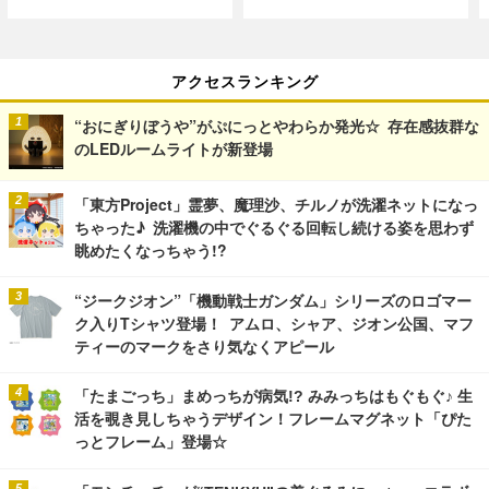
アクセスランキング
“おにぎりぼうや”がぷにっとやわらか発光☆ 存在感抜群な
のLEDルームライトが新登場
「東方Project」霊夢、魔理沙、チルノが洗濯ネットになっ
ちゃった♪ 洗濯機の中でぐるぐる回転し続ける姿を思わず
眺めたくなっちゃう!?
“ジークジオン”「機動戦士ガンダム」シリーズのロゴマー
ク入りTシャツ登場！ アムロ、シャア、ジオン公国、マフ
ティーのマークをさり気なくアピール
「たまごっち」まめっちが病気!? みみっちはもぐもぐ♪ 生
活を覗き見しちゃうデザイン！フレームマグネット「ぴた
っとフレーム」登場☆