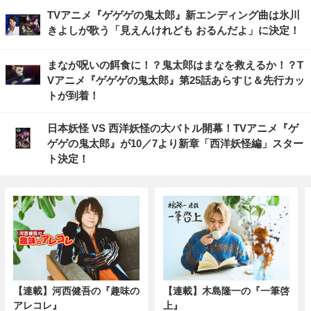
TVアニメ『ゲゲゲの鬼太郎』新エンディング曲は氷川
きよしが歌う「見えんけれども おるんだよ」に決定！
まなが呪いの餌食に！？鬼太郎はまなを救えるか！？T
Vアニメ『ゲゲゲの鬼太郎』第25話あらすじ＆先行カッ
トが到着！
日本妖怪 VS 西洋妖怪の大バトル開幕！TVアニメ『ゲ
ゲゲの鬼太郎』が10／7より新章「西洋妖怪編」スター
ト決定！
【連載】河西健吾の『趣味の
【連載】木島隆一の『一筆啓
アレコレ』
上』