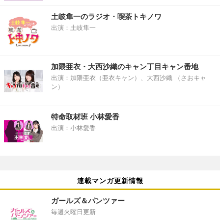
土岐隼一のラジオ・喫茶トキノワ
出演：土岐隼一
加隈亜衣・大西沙織のキャン丁目キャン番地
出演：加隈亜衣（亜衣キャン）、大西沙織 （さおキャ
ン）
特命取材班 小林愛香
出演：小林愛香
連載マンガ更新情報
ガールズ＆パンツァー
毎週火曜日更新