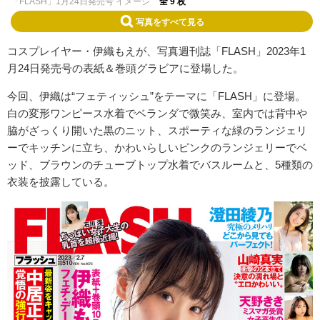
「FLASH」1月24日発売号 イメージ
全 9 枚
写真をすべて見る
コスプレイヤー・伊織もえが、写真週刊誌「FLASH」2023年1
月24日発売号の表紙＆巻頭グラビアに登場した。
今回、伊織は“フェティッシュ”をテーマに「FLASH」に登場。
白の変形ワンピース水着でベランダで微笑み、室内では背中や
脇がざっくり開いた黒のニット、スポーティな緑のランジェリ
ーでキッチンに立ち、かわいらしいピンクのランジェリーでベ
ッド、ブラウンのチューブトップ水着でバスルームと、5種類の
衣装を披露している。