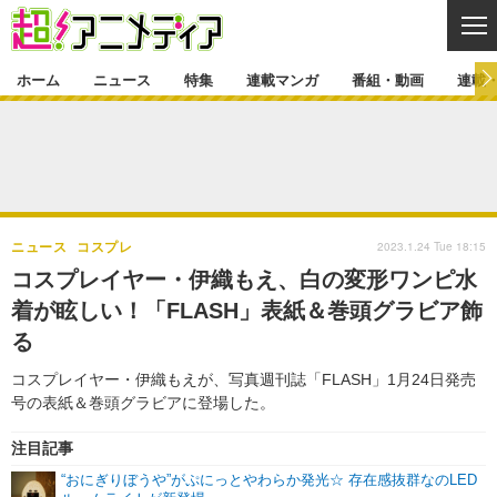
CL
ホーム
ニュース
特集
連載マンガ
番組・動画
連載
ニュース
ニュース一覧
アニメ
特集
ゲーム・アプリ
マンガ
特集一覧
カバー
連載マンガ
2023.1.24 Tue 18:15
ニュース
コスプレ
映画
音楽
インタビュー
レポート
連載マンガ一覧
連載一覧
番組・動画
コスプレイヤー・伊織もえ、白の変形ワンピ水
グッズ
イベント
着が眩しい！「FLASH」表紙＆巻頭グラビア飾
ラキりす
番組・動画一覧
ラジオ
連載・ブログ
る
声優
コスプレ
動画
連載・ブログ一覧
コラム
コスプレイヤー・伊織もえが、写真週刊誌「FLASH」1月24日発売
舞台
新帝スタ
号の表紙＆巻頭グラビアに登場した。
編集部ブログ・お知らせ
注目記事
“おにぎりぼうや”がぷにっとやわらか発光☆ 存在感抜群なのLED