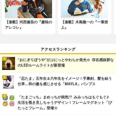
【連載】河西健吾の『趣味の
【連載】木島隆一の『一筆啓
アレコレ』
上』
アクセスランキング
“おにぎりぼうや”がぷにっとやわらか発光☆ 存在感抜群な
のLEDルームライトが新登場
「忍たま」五年生＆六年生をイメージ！手裏剣、髪を結う
仕草…和の趣を感じさせる「MAYLA」パンプス
「たまごっち」まめっちが病気!? みみっちはもぐもぐ♪
生活を覗き見しちゃうデザイン！フレームマグネット「ぴ
たっとフレーム」登場☆