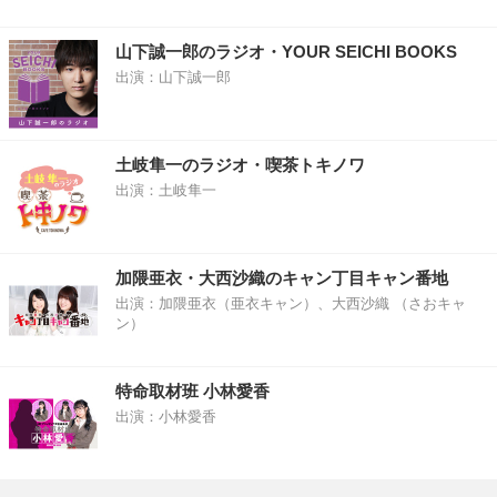
山下誠一郎のラジオ・YOUR SEICHI BOOKS
出演：山下誠一郎
土岐隼一のラジオ・喫茶トキノワ
出演：土岐隼一
加隈亜衣・大西沙織のキャン丁目キャン番地
出演：加隈亜衣（亜衣キャン）、大西沙織 （さおキャ
ン）
特命取材班 小林愛香
出演：小林愛香