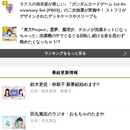
ラクスの浴衣姿が美しい♪ 「ガンダムカードゲーム 1st An
niversary Set [PB03]」の二次抽選が実施中！ ストフリが
デザインされたデッキケースやスリーブも
「東方Project」霊夢、魔理沙、チルノが洗濯ネットになっ
ちゃった♪ 洗濯機の中でぐるぐる回転し続ける姿を思わず
眺めたくなっちゃう!?
ランキングをもっと見る
番組更新情報
紡木吏佐・林鼓子 新番組始めます!!
出演：紡木吏佐、林鼓子
田丸篤志のラジオ・おもちゃのたまや
出演：田丸篤志