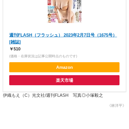
週刊FLASH（フラッシュ） 2023年2月7日号（1675号）
[雑誌]
￥510
(価格・在庫状況は記事公開時点のものです)
Amazon
楽天市場
伊織もえ（C）光文社/週刊FLASH 写真◎小塚毅之
《林洋平》