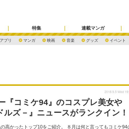
特集
連載マンガ
アプリ
マンガ
映画
音楽
グッズ
イベント
2018.9.5 Wed 19
ー『コミケ94』のコスプレ美女や
s －ゴクドルズ－』ニュースがランクイン！
の高かったトップ10をご紹介。 ８月は何と言ってもコミケ94