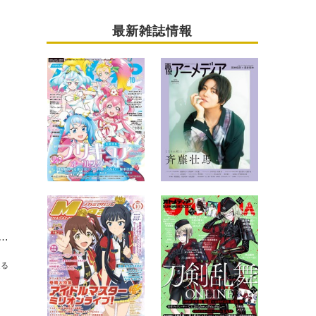
最新雑誌情報
『Back Street Girls』の実写映画で岡本夏美＆松田るか＆坂ノ上茜が演じた魅惑の“ゴクドル”【インタビュー】
送る