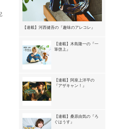
記
【連載】河西健吾の『趣味のアレコレ』
【連載】木島隆一の『一
筆啓上』
【連載】阿座上洋平の
『アザキャン！』
》
【連載】桑原由気の『ろ
ぐはうす』