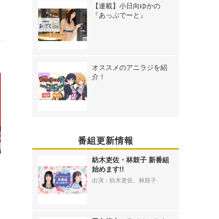
【連載】小日向ゆかの
『あっぷでーと』
オススメのアニラジを紹
介！
番組更新情報
紡木吏佐・林鼓子 新番組
始めます!!
ド
出演：紡木吏佐、林鼓子