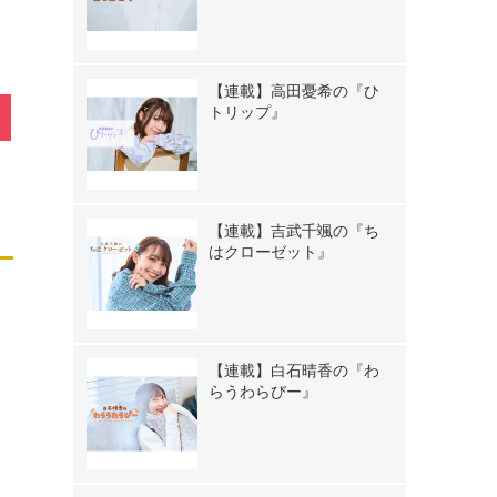
【連載】高田憂希の『ひ
トリップ』
【連載】吉武千颯の『ち
はクローゼット』
【連載】白石晴香の『わ
らうわらびー』