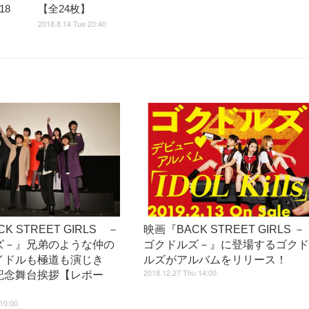
18
【全24枚】
2018.8.14 Tue 20:40
K STREET GIRLS －
映画『BACK STREET GIRLS －
ズ－』兄弟のような仲の
ゴクドルズ－』に登場するゴク
イドルも極道も演じき
ルズがアルバムをリリース！
2018.12.27 Thu 14:00
記念舞台挨拶【レポー
10:00