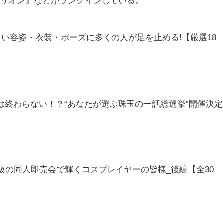
カリオン』などがランクインしている。
美しい容姿・衣装・ポーズに多くの人が足を止める!【厳選18
ドルズ－』は終わらない！？“あなたが選ぶ珠玉の一話総選挙”開催決定
大級の同人即売会で輝くコスプレイヤーの皆様_後編【全30