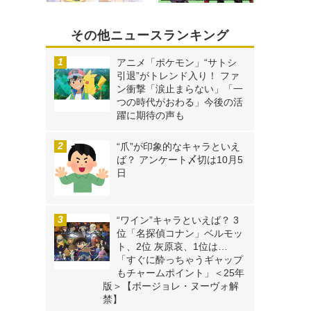
その他ニュースランキング
アニメ「ポケモン」“サトシ
引退”がトレンド入り！ ファ
ン衝撃「涙止まらない」「一
つの時代がおわる」今後の活
躍に期待の声も
“爪”が印象的なキャラといえ
ば？ アンケート〆切は10月5
日
“ワイン”キャラといえば？ 3
位「名探偵コナン」ベルモッ
ト、2位 灰原哀、1位は…
「すぐに酔っちゃうギャップ
もチャームポイント」＜25年
版＞【ボージョレ・ヌーヴォ解
禁】