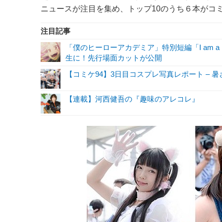
ニュースが注目を集め、トップ10のうち６本がコミケ
注目記事
「僕のヒーローアカデミア」特別短編「I am a 
生に！先行場面カットが公開
【コミケ94】3日目コスプレ写真レポート – 
【連載】河西健吾の『趣味のアレコレ』