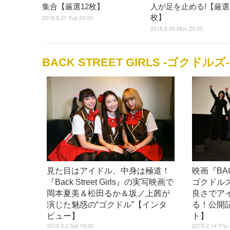
集合【厳選12枚】
人が足を止める!【厳選
枚】
2018.8.21 Tue 20:00
2018.8.20 Mon 20:00
BACK STREET GIRLS -ゴクドルズ-
見た目はアイドル、中身は極道！
映画『BAC
『Back Street Girls』の実写映画で
ゴクドル
岡本夏美＆松田るか＆坂ノ上茜が
良さでア
演じた魅惑の“ゴクドル”【インタ
る！公開
ビュー】
ト】
2019.3.2 Sat 19:30
2019.2.14 Thu 