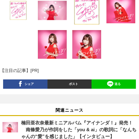
【注目の記事】[PR]
シェア
ポスト
送る
関連ニュース
楠田亜衣奈最新ミニアルバム『アイナンダ！』発売！
南條愛乃が作詞をした「you & ai」の歌詞に「なんち
ゃんの“愛”を感じました」【インタビュー】