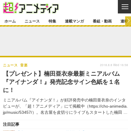
CL
ホーム
ニュース
特集
連載マンガ
番組・動画
連載
ニュース
ニュース一覧
アニメ
特集
ゲーム・アプリ
マンガ
特集一覧
カバー
連載マンガ
2018.8.8 Wed 16:58
ニュース
音楽
映画
音楽
インタビュー
レポート
連載マンガ一覧
連載一覧
番組・動画
【プレゼント】楠田亜衣奈最新ミニアルバム
グッズ
イベント
『アイナンダ！』発売記念サイン色紙を１名
ラキりす
番組・動画一覧
ラジオ
連載・ブログ
に！
声優
コスプレ
動画
連載・ブログ一覧
コラム
ミニアルバム『アイナンダ！』が好評発売中の楠田亜衣奈のインタ
舞台
新帝スタ
ビューが、「超！アニメディア」にて掲載中（https://cho-animedia.
編集部ブログ・お知らせ
jp/music/53457/）。名古屋を皮切りにライブもスタートした楠田 …
注目記事