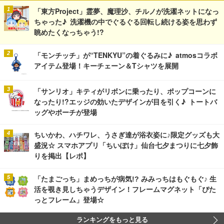
「東方Project」霊夢、魔理沙、チルノが洗濯ネットになっ
ちゃった♪ 洗濯機の中でぐるぐる回転し続ける姿を思わず
眺めたくなっちゃう!?
「モンチッチ」が“TENKYU”の着ぐるみに♪ atmosコラボ
アイテム登場！キーチェーン＆Tシャツを展開
「サンリオ」キティがリボンに乗ったり、ポップコーンに
なったり!?エッジの効いたデザインが目を引く♪ トートバ
ッグやポーチが登場
ちいかわ、ハチワレ、うさぎ達が浴衣姿に♪限定グッズも大
盛況☆ スマホアプリ「ちいぽけ」仙台七夕まつりに七夕飾
りを掲出【レポ】
「たまごっち」まめっちが病気!? みみっちはもぐもぐ♪ 生
活を覗き見しちゃうデザイン！フレームマグネット「ぴた
っとフレーム」登場☆
ランキングをもっと見る