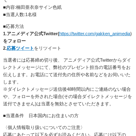
■内容:楠田亜衣奈サイン色紙
■当選人数:1名様
■応募方法
1.
アニメディア公式Twitter(
https://twitter.com/gakken_animedia
)
をフォロー
2.
応募ツイート
をリツイート
当選者には応募締め切り後、 アニメディア公式Twitterからダイ
レクトメッセージにて、弊社のプレゼント担当の電話番号をお
伝えします。お電話にて送付先の住所や名前などをお伺いいた
します。
※ダイレクトメッセージ送信後48時間以内にご連絡のない場合
や、フォローを外された場合(その場合ダイレクトメッセージを
送付できません)は当選を無効とさせていただきます。
■当選条件 日本国内にお住まいの方
〈個人情報取り扱いについてのご注意〉
応募にあたって以下を必ずお読みください。応募には以下の