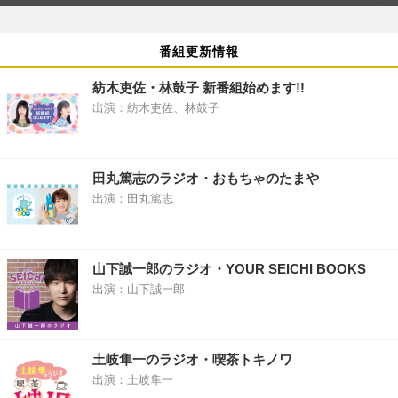
番組更新情報
紡木吏佐・林鼓子 新番組始めます!!
出演：紡木吏佐、林鼓子
田丸篤志のラジオ・おもちゃのたまや
出演：田丸篤志
山下誠一郎のラジオ・YOUR SEICHI BOOKS
出演：山下誠一郎
土岐隼一のラジオ・喫茶トキノワ
出演：土岐隼一