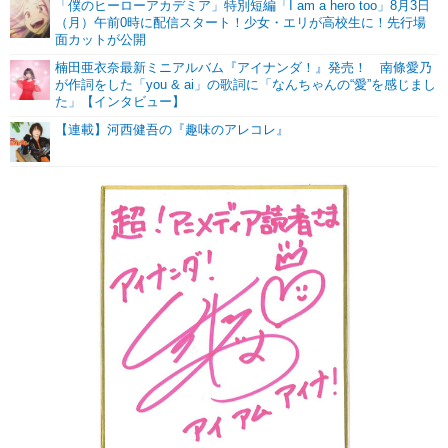
「僕のヒーローアカデミア」特別短編「I am a hero too」8月3日
（月）午前0時に配信スタート！少女・エリが高校生に！先行場
面カットが公開
楠田亜衣奈最新ミニアルバム『アイナンダ！』発売！ 南條愛乃
が作詞をした「you & ai」の歌詞に「なんちゃんの“愛”を感じまし
た」【インタビュー】
【連載】河西健吾の『趣味のアレコレ』