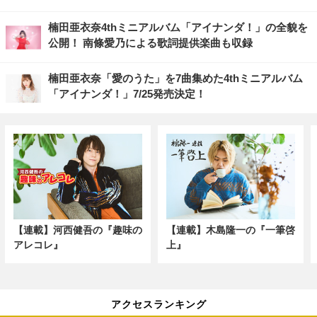
楠田亜衣奈4thミニアルバム「アイナンダ！」の全貌を
公開！ 南條愛乃による歌詞提供楽曲も収録
楠田亜衣奈「愛のうた」を7曲集めた4thミニアルバム
「アイナンダ！」7/25発売決定！
【連載】河西健吾の『趣味の
【連載】木島隆一の『一筆啓
アレコレ』
上』
アクセスランキング