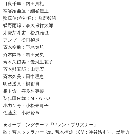
目良千里：内田真礼
窪谷須亜蓮：細谷佳正
照橋信(六神通)：前野智昭
蝶野雨緑：森久保祥太郎
才虎芽斗吏：松風雅也
アンプ：松岡禎丞
斉木空助：野島健児
斉木國春：岩田光央
斉木久留美：愛河里花子
斉木熊五郎：山寺宏一
斉木久美：田中理恵
明智透真：梶裕貴
相ト命：喜多村英梨
梨歩田依舞：M・A・O
小力２号：小松未可子
佐藤広：小野賢章
★オープニングテーマ「Ψレントプリズナー」
歌：斉木ックラバー feat. 斉木楠雄（CV：神谷浩史）、燃堂力