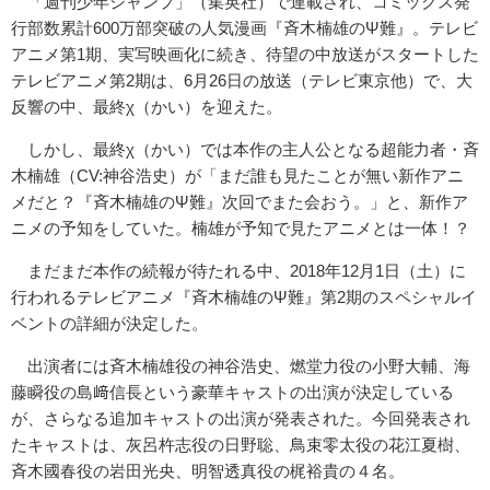
「週刊少年ジャンプ」（集英社）で連載され、コミックス発
行部数累計600万部突破の人気漫画『斉木楠雄のΨ難』。テレビ
アニメ第1期、実写映画化に続き、待望の中放送がスタートした
テレビアニメ第2期は、6月26日の放送（テレビ東京他）で、大
反響の中、最終χ（かい）を迎えた。
しかし、最終χ（かい）では本作の主人公となる超能力者・斉
木楠雄（CV:神谷浩史）が「まだ誰も見たことが無い新作アニ
メだと？『斉木楠雄のΨ難』次回でまた会おう。」と、新作ア
ニメの予知をしていた。楠雄が予知で見たアニメとは一体！？
まだまだ本作の続報が待たれる中、2018年12月1日（土）に
行われるテレビアニメ『斉木楠雄のΨ難』第2期のスペシャルイ
ベントの詳細が決定した。
出演者には斉木楠雄役の神谷浩史、燃堂力役の小野大輔、海
藤瞬役の島﨑信長という豪華キャストの出演が決定している
が、さらなる追加キャストの出演が発表された。今回発表され
たキャストは、灰呂杵志役の日野聡、鳥束零太役の花江夏樹、
斉木國春役の岩田光央、明智透真役の梶裕貴の４名。