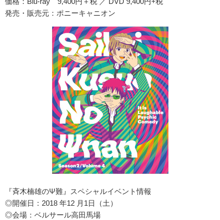
価格：Blu-ray 9,400円＋税 ／ DVD 9,400円+税
発売・販売元：ポニーキャニオン
『斉木楠雄のΨ難』スペシャルイベント情報
◎開催日：2018 年12 月1日（土）
◎会場：ベルサール高田馬場