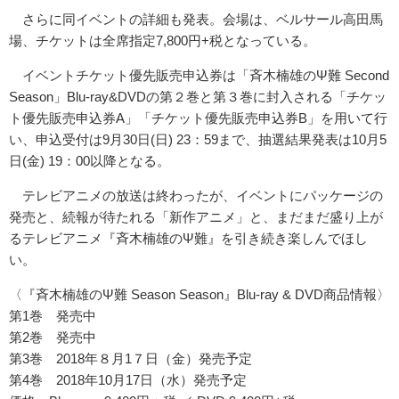
さらに同イベントの詳細も発表。会場は、ベルサール高田馬
場、チケットは全席指定7,800円+税となっている。
イベントチケット優先販売申込券は「斉木楠雄のΨ難 Second
Season」Blu-ray&DVDの第２巻と第３巻に封入される「チケッ
ト優先販売申込券A」「チケット優先販売申込券B」を用いて行
い、申込受付は9月30日(日) 23：59まで、抽選結果発表は10月5
日(金) 19：00以降となる。
テレビアニメの放送は終わったが、イベントにパッケージの
発売と、続報が待たれる「新作アニメ」と、まだまだ盛り上が
るテレビアニメ『斉木楠雄のΨ難』を引き続き楽しんでほし
い。
〈『斉木楠雄のΨ難 Season Season』Blu-ray & DVD商品情報〉
第1巻 発売中
第2巻 発売中
第3巻 2018年８月1７日（金）発売予定
第4巻 2018年10月17日（水）発売予定