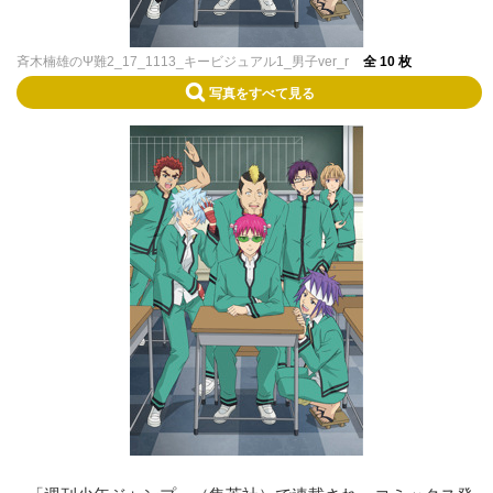
斉木楠雄のΨ難2_17_1113_キービジュアル1_男子ver_r
全 10 枚
写真をすべて見る