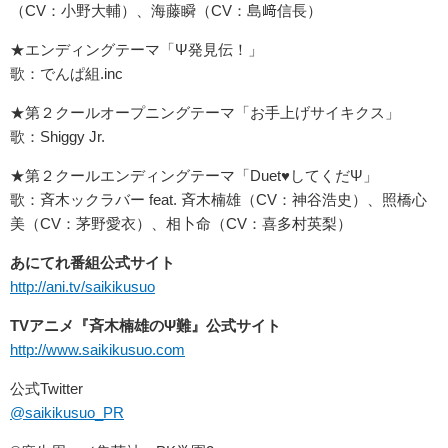
（CV：小野大輔）、海藤瞬（CV：島﨑信長）
★エンディングテーマ「Ψ発見伝！」
歌：でんぱ組.inc
★第２クールオープニングテーマ「お手上げサイキクス」
歌：Shiggy Jr.
★第２クールエンディングテーマ「Duet♥してくだΨ」
歌：斉木ックラバー feat. 斉木楠雄（CV：神谷浩史）、照橋心
美（CV：茅野愛衣）、相卜命（CV：喜多村英梨）
あにてれ番組公式サイト
http://ani.tv/saikikusuo
TVアニメ『斉木楠雄のΨ難』公式サイト
http://www.saikikusuo.com
公式Twitter
@saikikusuo_PR