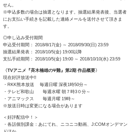
せん。
※申込多数の場合は抽選となります。抽選結果発表後、当選者
にお支払い手続きを記載した連絡メールを送付させて頂きま
す。
◎申し込み受付期間
申込受付期間： 2018/8/17(金) ～ 2018/09/30(日) 23:59
抽選結果発表： 2018/10/5(金) 19:00以降
支払手続期間： 2018/10/5(金) 19:00 ～ 2018/10/10(水) 23:59
〈TVアニメ『斉木楠雄のΨ難』第2期 作品概要〉
現在好評放送中!!
・RKK熊本放送 毎週日曜 深夜1時50分～
・テレビ和歌山 毎週水曜 朝７時3０分～
・アニマックス 毎週月曜 19時～
※放送日時は変更になる場合があります
＜好評配信中！＞
・各話個別課金：あにてれ、ニコニコ動画、J:COMオンデマン
ドほか