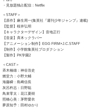
・見放題独占配信：Netflix
＜STAFF＞
【原作】麻生周一(集英社『週刊少年ジャンプ』連載)
【監督】桜井弘明
【キャラクターデザイン】音地正行
【音楽】斉木ックラバー
【アニメーション制作】EGG FIRM×J.C.STAFF
【制作】小学館集英社プロダクション
【製作】PK学園2
＜CAST＞
斉木楠雄：神谷浩史
燃堂力：小野大輔
海藤瞬：島﨑信長
灰呂杵志：日野聡
鳥束零太：花江夏樹
照橋心美：茅野愛衣
夢原知予：田村ゆかり