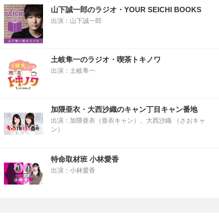
山下誠一郎のラジオ・YOUR SEICHI BOOKS
出演：山下誠一郎
土岐隼一のラジオ・喫茶トキノワ
出演：土岐隼一
加隈亜衣・大西沙織のキャン丁目キャン番地
出演：加隈亜衣（亜衣キャン）、大西沙織 （さおキャ
ン）
特命取材班 小林愛香
出演：小林愛香