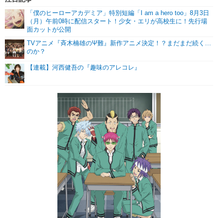
「僕のヒーローアカデミア」特別短編「I am a hero too」8月3日
（月）午前0時に配信スタート！少女・エリが高校生に！先行場
面カットが公開
TVアニメ『斉木楠雄のΨ難』新作アニメ決定！？まだまだ続く…
のか？
【連載】河西健吾の『趣味のアレコレ』