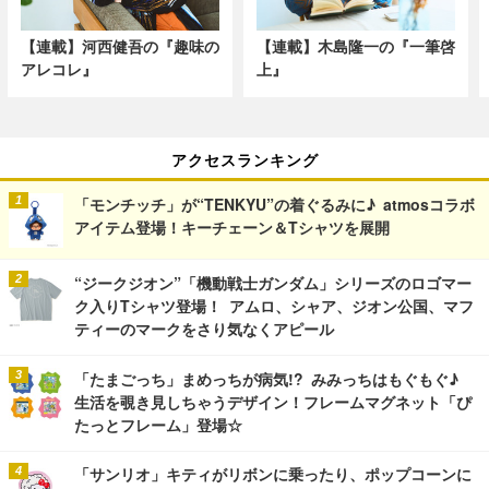
【連載】河西健吾の『趣味の
【連載】木島隆一の『一筆啓
アレコレ』
上』
アクセスランキング
「モンチッチ」が“TENKYU”の着ぐるみに♪ atmosコラボ
アイテム登場！キーチェーン＆Tシャツを展開
“ジークジオン”「機動戦士ガンダム」シリーズのロゴマー
ク入りTシャツ登場！ アムロ、シャア、ジオン公国、マフ
ティーのマークをさり気なくアピール
「たまごっち」まめっちが病気!? みみっちはもぐもぐ♪
生活を覗き見しちゃうデザイン！フレームマグネット「ぴ
たっとフレーム」登場☆
「サンリオ」キティがリボンに乗ったり、ポップコーンに