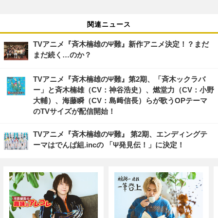
関連ニュース
TVアニメ『斉木楠雄のΨ難』新作アニメ決定！？まだ
まだ続く…のか？
TVアニメ『斉木楠雄のΨ難』第2期、「斉木ックラバ
ー」と斉木楠雄（CV：神谷浩史）、燃堂力（CV：小野
大輔）、海藤瞬（CV：島﨑信長）らが歌うOPテーマ
のTVサイズが配信開始！
TVアニメ『斉木楠雄のΨ難』 第2期、エンディングテ
ーマはでんぱ組.incの 「Ψ発見伝！」に決定！