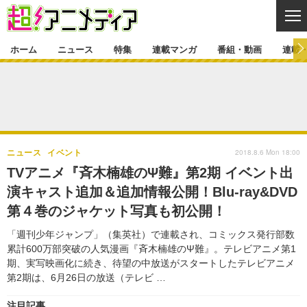
CL
ホーム
ニュース
特集
連載マンガ
番組・動画
連載
ニュース
ニュース一覧
アニメ
特集
ゲーム・アプリ
マンガ
特集一覧
カバー
連載マンガ
2018.8.6 Mon 18:00
ニュース
イベント
映画
音楽
インタビュー
レポート
連載マンガ一覧
連載一覧
番組・動画
TVアニメ『斉木楠雄のΨ難』第2期 イベント出
グッズ
イベント
演キャスト追加＆追加情報公開！Blu-ray&DVD
ラキりす
番組・動画一覧
ラジオ
連載・ブログ
第４巻のジャケット写真も初公開！
声優
コスプレ
動画
連載・ブログ一覧
コラム
「週刊少年ジャンプ」（集英社）で連載され、コミックス発行部数
舞台
新帝スタ
累計600万部突破の人気漫画『斉木楠雄のΨ難』。テレビアニメ第1
編集部ブログ・お知らせ
期、実写映画化に続き、待望の中放送がスタートしたテレビアニメ
第2期は、6月26日の放送（テレビ …
注目記事