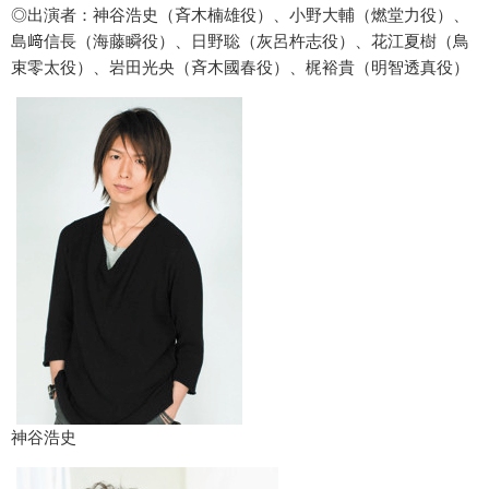
◎出演者：神谷浩史（斉木楠雄役）、小野大輔（燃堂力役）、
島﨑信長（海藤瞬役）、日野聡（灰呂杵志役）、花江夏樹（鳥
束零太役）、岩田光央（斉木國春役）、梶裕貴（明智透真役）
神谷浩史