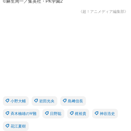
©麻生周一／集英社・PK学園2
《超！アニメディア編集部》
小野大輔
岩田光央
島﨑信長
斉木楠雄のΨ難
日野聡
梶裕貴
神谷浩史
花江夏樹