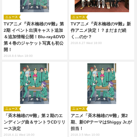
ニュース
ニュース
TVアニメ『斉木楠雄のΨ難』第
TVアニメ『斉木楠雄のΨ難』新
2期 イベント出演キャスト追加
作アニメ決定！？まだまだ続
＆追加情報公開！Blu-ray&DVD
く…のか？
第４巻のジャケット写真も初公
2018.6.27 Wed 18:00
開！
2018.8.6 Mon 18:00
ニュース
ニュース
「斉木楠雄のΨ難」第２期のエ
アニメ「斉木楠雄のΨ難」第2
ンディング曲＆サントラCDリリ
期、新OPテーマはShiggy Jr.が
ース決定
担当！
2018.4.11 Wed 18:00
2018.3.5 Mon 10:00