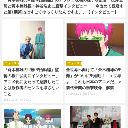
明と斉木楠雄役・神谷浩史に直撃インタビュー 「今改めて観返す
と第1期第1χはすごくゆっくりなんですよ。」【インタビュー】
ニュース
ニュース
『斉木楠雄のΨ難 Ψ始動編』監
全世界へ向けて『斉木楠雄のΨ
督の桜井弘明にインタビュー、
難』がついにΨ始動！ ＜世界
アニメ化にあたって意識したこ
よ、これも日本のアニメだ。＞
とは原作者のセンスを壊さない
前代未聞の衝撃映像、解禁
こと
2019.12.21 Sat 17:15
2019.12.27 Fri 20:30