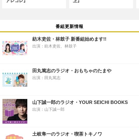
アレコレ』
上』
番組更新情報
紡木吏佐・林鼓子 新番組始めます!!
出演：紡木吏佐、林鼓子
田丸篤志のラジオ・おもちゃのたまや
出演：田丸篤志
山下誠一郎のラジオ・YOUR SEICHI BOOKS
出演：山下誠一郎
土岐隼一のラジオ・喫茶トキノワ