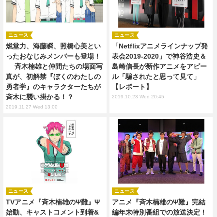
ニュース
ニュース
燃堂力、海藤瞬、照橋心美とい
「Netflixアニメラインナップ発
ったおなじみメンバーも登場！
表会2019-2020」で神谷浩史＆
斉木楠雄と仲間たちの場面写
島崎信長が新作アニメをアピー
真が、初解禁『ぼくのわたしの
ル「騙されたと思って見て」
勇者学』のキャラクターたちが
【レポート】
斉木に襲い掛かる！？
2019.10.23 Wed 20:45
2019.11.27 Wed 13:00
ニュース
ニュース
TVアニメ『斉木楠雄のΨ難』Ψ
アニメ『斉木楠雄のΨ難』完結
始動、キャストコメント到着&
編年末特別番組での放送決定！