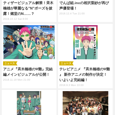
ティザービジュアル解禁！斉木
でんぱ組.incの相沢梨紗が再び
楠雄が華麗なる”N”ポーズを披
声優登場！
露！燃堂のN……？
2018.12.4 Tue 21:00
2019.10.12 Sat 8:00
ニュース
ニュース
アニメ『斉木楠雄のΨ難』完結
テレビアニメ 『斉木楠雄のΨ難
編メインビジュアルが公開！
』 新作アニメの制作が決定！
いよいよ完結編！
2018.11.19 Mon 21:00
2018.9.3 Mon 10:00