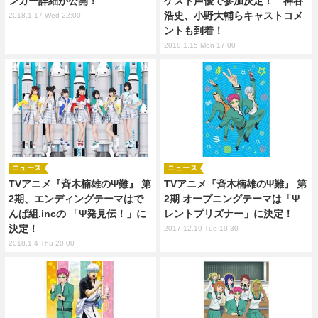
ンカー詳細が公開！
ゲスト声優で参加決定！ 神谷
浩史、小野大輔らキャストコメ
2018.1.17 Wed 22:00
ントも到着！
2018.1.15 Mon 17:00
ニュース
ニュース
TVアニメ『斉木楠雄のΨ難』 第
TVアニメ『斉木楠雄のΨ難』 第
2期、エンディングテーマはで
2期 オープニングテーマは「Ψ
んぱ組.incの 「Ψ発見伝！」に
レントプリズナー」に決定！
決定！
2017.12.19 Tue 19:30
2018.1.4 Thu 20:00