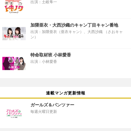
出演：土岐隼一
加隈亜衣・大西沙織のキャン丁目キャン番地
出演：加隈亜衣（亜衣キャン）、大西沙織 （さおキャ
ン）
特命取材班 小林愛香
出演：小林愛香
連載マンガ更新情報
ガールズ＆パンツァー
毎週火曜日更新