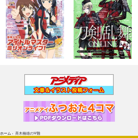
ホーム
›
斉木楠雄のΨ難