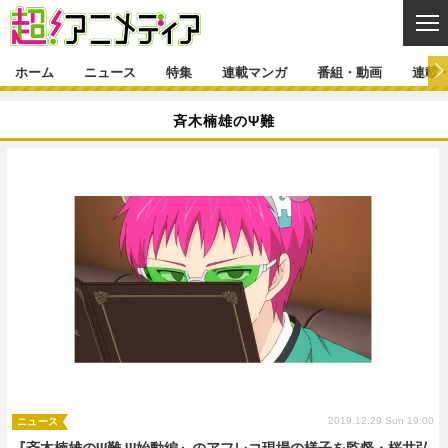
CL
ホーム
ニュース
特集
連載マンガ
番組・動画
連載
ニュース
斉木楠雄のΨ難
ニュース一覧
アニメ
特集
ゲーム・アプリ
マンガ
特集一覧
カバー
連載マンガ
映画
音楽
インタビュー
レポート
連載マンガ一覧
連載一覧
番組・動画
グッズ
イベント
ラキりす
番組・動画一覧
ラジオ
連載・ブログ
声優
コスプレ
動画
連載・ブログ一覧
コラム
舞台
新帝スタ
編集部ブログ・お知らせ
2019.12.29 Sun 19:00
ニュース
『斉木楠雄のΨ難 Ψ始動編』のアフレコ現場の様子を監督・桜井弘