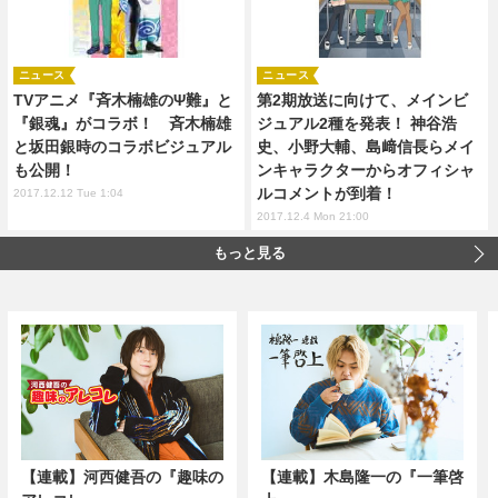
ニュース
ニュース
TVアニメ『斉木楠雄のΨ難』と
第2期放送に向けて、メインビ
『銀魂』がコラボ！ 斉木楠雄
ジュアル2種を発表！ 神谷浩
と坂田銀時のコラボビジュアル
史、小野大輔、島﨑信長らメイ
も公開！
ンキャラクターからオフィシャ
ルコメントが到着！
2017.12.12 Tue 1:04
2017.12.4 Mon 21:00
もっと見る
【連載】河西健吾の『趣味の
【連載】木島隆一の『一筆啓