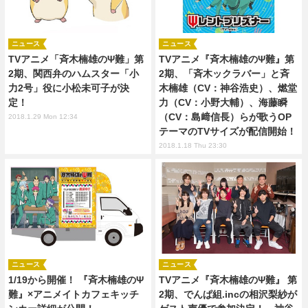
ニュース
ニュース
TVアニメ「斉木楠雄のΨ難」第
TVアニメ『斉木楠雄のΨ難』第
2期、関西弁のハムスター「小
2期、「斉木ックラバー」と斉
力2号」役に小松未可子が決
木楠雄（CV：神谷浩史）、燃堂
定！
力（CV：小野大輔）、海藤瞬
（CV：島﨑信長）らが歌うOP
2018.1.29 Mon 12:34
テーマのTVサイズが配信開始！
2018.1.18 Thu 23:30
ニュース
ニュース
1/19から開催！ 『斉木楠雄のΨ
TVアニメ『斉木楠雄のΨ難』 第
難』×アニメイトカフェキッチ
2期、でんぱ組.incの相沢梨紗が