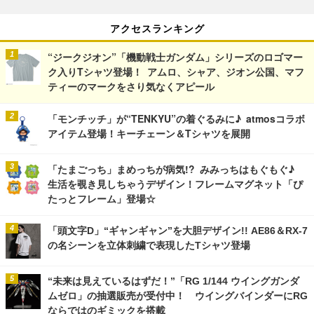
アクセスランキング
“ジークジオン”「機動戦士ガンダム」シリーズのロゴマー
ク入りTシャツ登場！ アムロ、シャア、ジオン公国、マフ
ティーのマークをさり気なくアピール
「モンチッチ」が“TENKYU”の着ぐるみに♪ atmosコラボ
アイテム登場！キーチェーン＆Tシャツを展開
「たまごっち」まめっちが病気!? みみっちはもぐもぐ♪
生活を覗き見しちゃうデザイン！フレームマグネット「ぴ
たっとフレーム」登場☆
「頭文字D」“ギャンギャン”を大胆デザイン!! AE86＆RX-7
の名シーンを立体刺繍で表現したTシャツ登場
“未来は見えているはずだ！”「RG 1/144 ウイングガンダ
ムゼロ」の抽選販売が受付中！ ウイングバインダーにRG
ならではのギミックを搭載