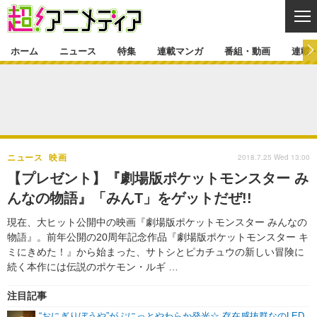
CL
ホーム
ニュース
特集
連載マンガ
番組・動画
連載
ニュース
ニュース一覧
アニメ
特集
ゲーム・アプリ
マンガ
特集一覧
カバー
連載マンガ
2018.7.25 Wed 13:00
ニュース
映画
映画
音楽
インタビュー
レポート
連載マンガ一覧
連載一覧
番組・動画
【プレゼント】『劇場版ポケットモンスター み
グッズ
イベント
んなの物語』「みんT」をゲットだぜ!!
ラキりす
番組・動画一覧
ラジオ
連載・ブログ
現在、大ヒット公開中の映画『劇場版ポケットモンスター みんなの
声優
コスプレ
動画
連載・ブログ一覧
コラム
物語』。前年公開の20周年記念作品『劇場版ポケットモンスター キ
舞台
新帝スタ
ミにきめた！』から始まった、サトシとピカチュウの新しい冒険に
編集部ブログ・お知らせ
続く本作には伝説のポケモン・ルギ …
注目記事
“おにぎりぼうや”がぷにっとやわらか発光☆ 存在感抜群なのLED