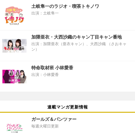
土岐隼一のラジオ・喫茶トキノワ
出演：土岐隼一
加隈亜衣・大西沙織のキャン丁目キャン番地
出演：加隈亜衣（亜衣キャン）、大西沙織 （さおキャ
ン）
特命取材班 小林愛香
出演：小林愛香
連載マンガ更新情報
ガールズ＆パンツァー
毎週火曜日更新