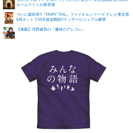
ルームライトが新登場
ついに最終章!!『FAIRY TAIL』ファイナルシリーズ テレビ東京系
6局ネットで10月放送開始!!ティザービジュアル解禁
【連載】河西健吾の『趣味のアレコレ』