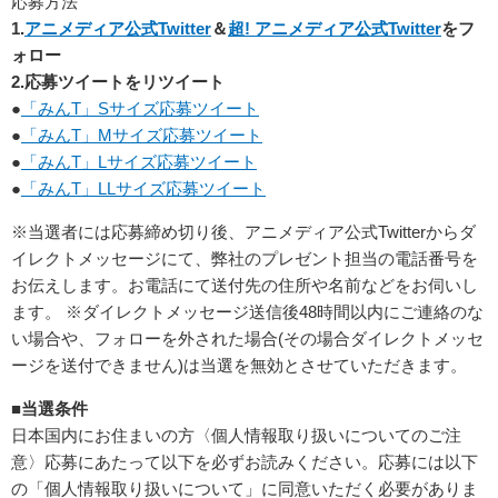
応募方法
1.
アニメディア公式Twitter
＆
超! アニメディア公式Twitter
をフ
ォロー
2.応募ツイートをリツイート
●
「みんT」Sサイズ応募ツイート
●
「みんT」Mサイズ応募ツイート
●
「みんT」Lサイズ応募ツイート
●
「みんT」LLサイズ応募ツイート
※当選者には応募締め切り後、アニメディア公式Twitterからダ
イレクトメッセージにて、弊社のプレゼント担当の電話番号を
お伝えします。お電話にて送付先の住所や名前などをお伺いし
ます。 ※ダイレクトメッセージ送信後48時間以内にご連絡のな
い場合や、フォローを外された場合(その場合ダイレクトメッセ
ージを送付できません)は当選を無効とさせていただきます。
■当選条件
日本国内にお住まいの方〈個人情報取り扱いについてのご注
意〉応募にあたって以下を必ずお読みください。応募には以下
の「個人情報取り扱いについて」に同意いただく必要がありま