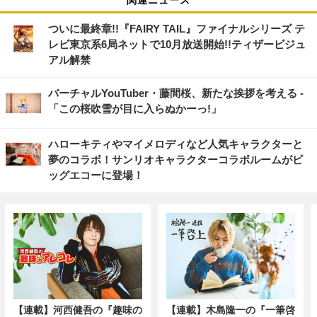
ついに最終章!!『FAIRY TAIL』ファイナルシリーズ テ
レビ東京系6局ネットで10月放送開始!!ティザービジュ
アル解禁
バーチャルYouTuber・藤間桜、新たな挨拶を考える -
「この桜吹雪が目に入らぬかーっ!」
ハローキティやマイメロディなど人気キャラクターと
夢のコラボ！サンリオキャラクターコラボルームがビ
ッグエコーに登場！
【連載】河西健吾の『趣味の
【連載】木島隆一の『一筆啓