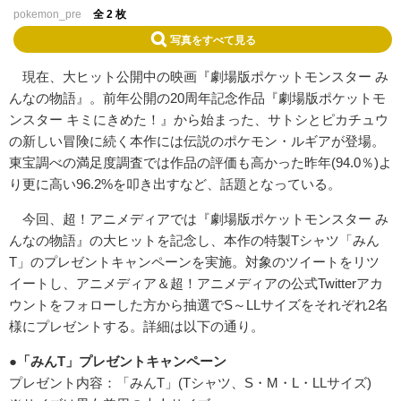
pokemon_pre
全 2 枚
写真をすべて見る
現在、大ヒット公開中の映画『劇場版ポケットモンスター み
んなの物語』。前年公開の20周年記念作品『劇場版ポケットモ
ンスター キミにきめた！』から始まった、サトシとピカチュウ
の新しい冒険に続く本作には伝説のポケモン・ルギアが登場。
東宝調べの満足度調査では作品の評価も高かった昨年(94.0％)よ
り更に高い96.2%を叩き出すなど、話題となっている。
今回、超！アニメディアでは『劇場版ポケットモンスター み
んなの物語』の大ヒットを記念し、本作の特製Tシャツ「みん
T」のプレゼントキャンペーンを実施。対象のツイートをリツ
イートし、アニメディア＆超！アニメディアの公式Twitterアカ
ウントをフォローした方から抽選でS～LLサイズをそれぞれ2名
様にプレゼントする。詳細は以下の通り。
●「みんT」プレゼントキャンペーン
プレゼント内容：「みんT」(Tシャツ、S・M・L・LLサイズ)