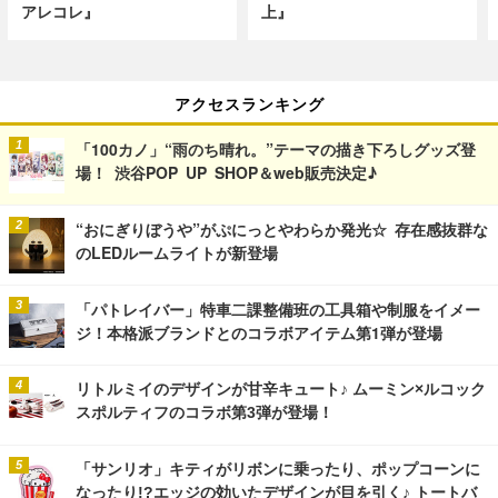
アレコレ』
上』
アクセスランキング
「100カノ」“雨のち晴れ。”テーマの描き下ろしグッズ登
場！ 渋谷POP UP SHOP＆web販売決定♪
“おにぎりぼうや”がぷにっとやわらか発光☆ 存在感抜群な
のLEDルームライトが新登場
「パトレイバー」特車二課整備班の工具箱や制服をイメー
ジ！本格派ブランドとのコラボアイテム第1弾が登場
リトルミイのデザインが甘辛キュート♪ ムーミン×ルコック
スポルティフのコラボ第3弾が登場！
「サンリオ」キティがリボンに乗ったり、ポップコーンに
なったり!?エッジの効いたデザインが目を引く♪ トートバ