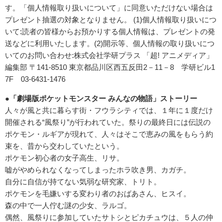
す。「個人情報取り扱いについて」に同意いただけない場合は
プレゼント抽選の対象となりません。 (1)個人情報取り扱いにつ
いて:読者の皆様からお預かりする個人情報は、プレゼントの発
送などに利用いたします。(2)開示等、個人情報の取り扱いにつ
いてのお問い合わせ:株式会社学研プラス 「超! アニメディア」
編集部 〒141-8510 東京都品川区西五反田2－11－8 学研ビル1
7F 03-6431-1476
●「劇場版ポケットモンスター みんなの物語」ストーリー
人々が風と共に暮らす街・フウラシティでは、１年に１度だけ
開催される“風祭り”が行われていた。祭りの最終日には伝説の
ポケモン・ルギアが現れて、人々はそこで恵みの風をもらう約
束を、昔から交わしていたという。
ポケモン初心者の女子高生、リサ。
嘘がやめられなくなってしまったホラ吹き男、カガチ。
自分に自信が持てない気弱な研究家、トリト。
ポケモンを毛嫌いする変わり者のおばあさん、ヒスイ。
森の中で一人佇む謎の少女、ラルゴ。
偶然、風祭りに参加していたサトシとピカチュウは、５人の仲