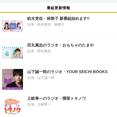
番組更新情報
紡木吏佐・林鼓子 新番組始めます!!
出演：紡木吏佐、林鼓子
田丸篤志のラジオ・おもちゃのたまや
出演：田丸篤志
山下誠一郎のラジオ・YOUR SEICHI BOOKS
出演：山下誠一郎
土岐隼一のラジオ・喫茶トキノワ
出演：土岐隼一