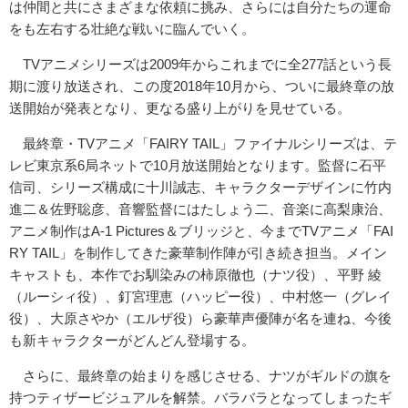
は仲間と共にさまざまな依頼に挑み、さらには自分たちの運命
をも左右する壮絶な戦いに臨んでいく。
TVアニメシリーズは2009年からこれまでに全277話という長
期に渡り放送され、この度2018年10月から、ついに最終章の放
送開始が発表となり、更なる盛り上がりを見せている。
最終章・TVアニメ「FAIRY TAIL」ファイナルシリーズは、テ
レビ東京系6局ネットで10月放送開始となります。監督に石平
信司、シリーズ構成に十川誠志、キャラクターデザインに竹内
進二＆佐野聡彦、音響監督にはたしょう二、音楽に高梨康治、
アニメ制作はA-1 Pictures＆ブリッジと、今までTVアニメ「FAI
RY TAIL」を制作してきた豪華制作陣が引き続き担当。メイン
キャストも、本作でお馴染みの柿原徹也（ナツ役）、平野 綾
（ルーシィ役）、釘宮理恵（ハッピー役）、中村悠一（グレイ
役）、大原さやか（エルザ役）ら豪華声優陣が名を連ね、今後
も新キャラクターがどんどん登場する。
さらに、最終章の始まりを感じさせる、ナツがギルドの旗を
持つティザービジュアルを解禁。バラバラとなってしまったギ