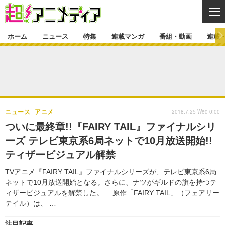
CL
ホーム
ニュース
特集
連載マンガ
番組・動画
連載
ニュース
ニュース一覧
アニメ
特集
ゲーム・アプリ
マンガ
特集一覧
カバー
連載マンガ
2018.7.25 Wed 0:00
ニュース
アニメ
映画
音楽
インタビュー
レポート
連載マンガ一覧
連載一覧
番組・動画
ついに最終章!!『FAIRY TAIL』ファイナルシリ
グッズ
イベント
ーズ テレビ東京系6局ネットで10月放送開始!!
ラキりす
番組・動画一覧
ラジオ
連載・ブログ
ティザービジュアル解禁
声優
コスプレ
動画
連載・ブログ一覧
コラム
TVアニメ『FAIRY TAIL』ファイナルシリーズが、テレビ東京系6局
舞台
新帝スタ
ネットで10月放送開始となる。さらに、ナツがギルドの旗を持つテ
編集部ブログ・お知らせ
ィザービジュアルを解禁した。 原作「FAIRY TAIL」（フェアリー
テイル）は、 …
注目記事