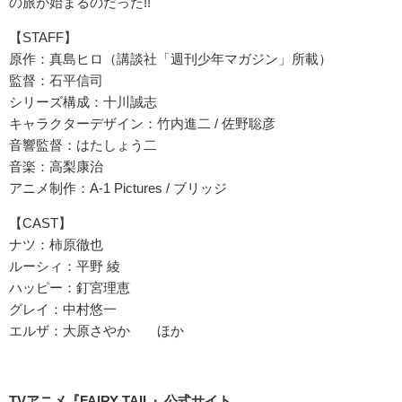
の旅が始まるのだった!!
【STAFF】
原作：真島ヒロ（講談社「週刊少年マガジン」所載）
監督：石平信司
シリーズ構成：十川誠志
キャラクターデザイン：竹内進二 / 佐野聡彦
音響監督：はたしょう二
音楽：高梨康治
アニメ制作：A-1 Pictures / ブリッジ
【CAST】
ナツ：柿原徹也
ルーシィ：平野 綾
ハッピー：釘宮理恵
グレイ：中村悠一
エルザ：大原さやか ほか
TV
アニメ『
FAIRY TAIL
』公式サイト