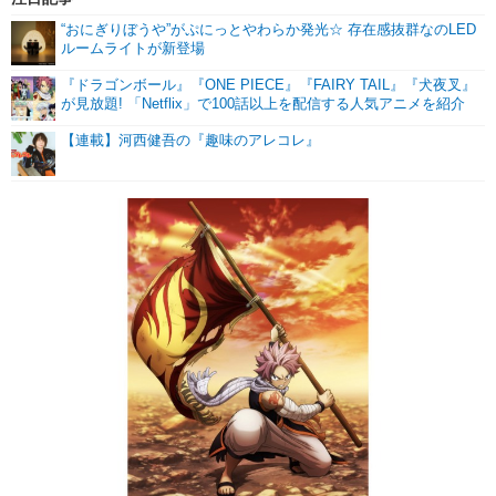
“おにぎりぼうや”がぷにっとやわらか発光☆ 存在感抜群なのLED
ルームライトが新登場
『ドラゴンボール』『ONE PIECE』『FAIRY TAIL』『犬夜叉』
が見放題! 「Netflix」で100話以上を配信する人気アニメを紹介
【連載】河西健吾の『趣味のアレコレ』