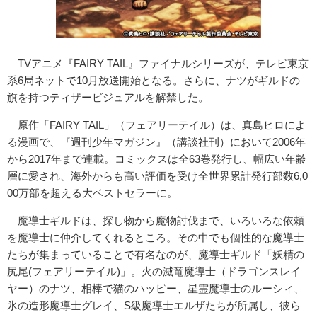
TVアニメ『FAIRY TAIL』ファイナルシリーズが、テレビ東京
系6局ネットで10月放送開始となる。さらに、ナツがギルドの
旗を持つティザービジュアルを解禁した。
原作「FAIRY TAIL」（フェアリーテイル）は、真島ヒロによ
る漫画で、『週刊少年マガジン』（講談社刊）において2006年
から2017年まで連載。コミックスは全63巻発行し、幅広い年齢
層に愛され、海外からも高い評価を受け全世界累計発行部数6,0
00万部を超える大ベストセラーに。
魔導士ギルドは、探し物から魔物討伐まで、いろいろな依頼
を魔導士に仲介してくれるところ。その中でも個性的な魔導士
たちが集まっていることで有名なのが、魔導士ギルド「妖精の
尻尾(フェアリーテイル)」。火の滅竜魔導士（ドラゴンスレイ
ヤー）のナツ、相棒で猫のハッピー、星霊魔導士のルーシィ、
氷の造形魔導士グレイ、S級魔導士エルザたちが所属し、彼ら