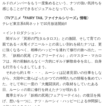
ルドのメンバーをもう一度集めるという、ナツの強い気持ちを
感じることができるビジュアルとなっている。
〈TV
アニメ『
FAIRY TAIL
ファイナルシリーズ』情報〉
テレビ東京系6局ネットで10月放送開始!!
＜イントロダクション＞
闇ギルド「冥府の門(タルタロス)」との激闘、そして育ての
親である＜火竜イグニール＞との哀しい別れを経たナツは、更
に強くなるべく、相棒のハッピーを連れて修行の旅へ出た。一
方、「妖精の尻尾（フェアリーテイル）」のマスター・マカロ
フは、何の前触れもなく一方的にギルド解散命令を出し、自身
も行方をくらましてしまう。
それから約１年・・・、ルーシィは記者見習いの仕事をしな
がら、大陸中に散らばったかつての仲間たちの情報を集めてい
た。そして年に一度の「大魔闘演武」の取材をしていたある
日、ルーシィの前に修行を終えたナツが現れる！
魔導士ギルド「妖精の尻尾(フェアリーテイル)」の復活を掲
げ、想いを一つに、ナツ・ルーシィ・ハッピーによる仲間探し