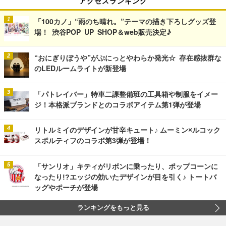
アクセスランキング
「100カノ」“雨のち晴れ。”テーマの描き下ろしグッズ登
場！ 渋谷POP UP SHOP＆web販売決定♪
“おにぎりぼうや”がぷにっとやわらか発光☆ 存在感抜群な
のLEDルームライトが新登場
「パトレイバー」特車二課整備班の工具箱や制服をイメー
ジ！本格派ブランドとのコラボアイテム第1弾が登場
リトルミイのデザインが甘辛キュート♪ ムーミン×ルコック
スポルティフのコラボ第3弾が登場！
「サンリオ」キティがリボンに乗ったり、ポップコーンに
なったり!?エッジの効いたデザインが目を引く♪ トートバ
ッグやポーチが登場
ランキングをもっと見る