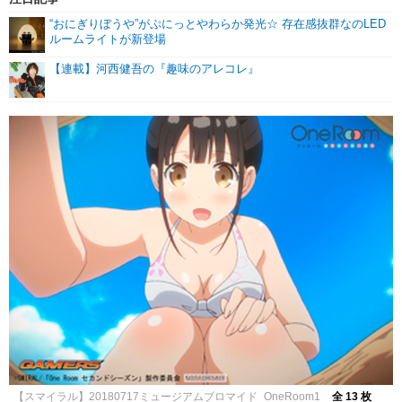
“おにぎりぼうや”がぷにっとやわらか発光☆ 存在感抜群なのLED
ルームライトが新登場
【連載】河西健吾の『趣味のアレコレ』
【スマイラル】20180717ミュージアムブロマイド_OneRoom1
全 13 枚