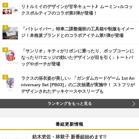
リトルミイのデザインが甘辛キュート♪ ムーミン×ルコッ
クスポルティフのコラボ第3弾が登場！
「パトレイバー」特車二課整備班の工具箱や制服をイメー
ジ！本格派ブランドとのコラボアイテム第1弾が登場
「サンリオ」キティがリボンに乗ったり、ポップコーンに
なったり!?エッジの効いたデザインが目を引く♪ トートバ
ッグやポーチが登場
ラクスの浴衣姿が美しい♪ 「ガンダムカードゲーム 1st An
niversary Set [PB03]」の二次抽選が実施中！ ストフリが
デザインされたデッキケースやスリーブも
ランキングをもっと見る
番組更新情報
紡木吏佐・林鼓子 新番組始めます!!