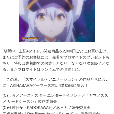
期間中、上記4タイトル関連商品を2,
000円ごとにお買い上げ、
またはご予約のお客様には、
先着でブロマイドのプレゼントも
あり！特典は先着順でのお渡しとなり、なくなり次第終了とな
る。またブロマイドはランダムでのお渡しに。
この夏、「スマイラル・アニメーション」の作品たちに会い
に、
AKIHABARAゲーマーズ本店4階&3階に集合！
(C)しろ／アース・スター エンタ―テイメント／『ヤマノスス
メ サードシーズン』製作委員会
(C)杜若わか・KADOKAWA刊／あっカノ製作委員会
(C)SMIRAL/「One Room セカンドシーズン」製作委員会