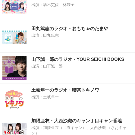
出演：紡木吏佐、林鼓子
田丸篤志のラジオ・おもちゃのたまや
出演：田丸篤志
山下誠一郎のラジオ・YOUR SEICHI BOOKS
出演：山下誠一郎
土岐隼一のラジオ・喫茶トキノワ
出演：土岐隼一
加隈亜衣・大西沙織のキャン丁目キャン番地
出演：加隈亜衣（亜衣キャン）、大西沙織 （さおキャ
ン）