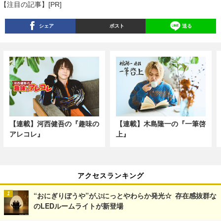
【注目の記事】[PR]
シェア
ポスト
送る
【連載】河西健吾の『趣味の
【連載】木島隆一の『一筆啓
アレコレ』
上』
アクセスランキング
“おにぎりぼうや”がぷにっとやわらか発光☆ 存在感抜群な
のLEDルームライトが新登場