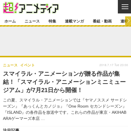
CL
ホーム
ニュース
特集
連載マンガ
番組・動画
連載
ニュース
ニュース一覧
アニメ
特集
ゲーム・アプリ
マンガ
特集一覧
カバー
連載マンガ
2018.7.17 Tue 23:00
ニュース
イベント
映画
音楽
インタビュー
レポート
連載マンガ一覧
連載一覧
番組・動画
スマイラル・アニメーションが贈る作品が集
グッズ
イベント
結！「スマイラル・アニメーションミニミュー
ラキりす
番組・動画一覧
ラジオ
連載・ブログ
ジアム」が7月21日から開催！
声優
コスプレ
動画
連載・ブログ一覧
コラム
この夏、スマイラル・アニメーションでは『ヤマノススメ サードシ
舞台
新帝スタ
ーズン』『あっくんとカノジョ』『One Room セカンドシーズン』
編集部ブログ・お知らせ
『ISLAND』の各作品を放送中です。これらの作品が東京・AKIHAB
ARAゲーマーズ本店 …
注目記事