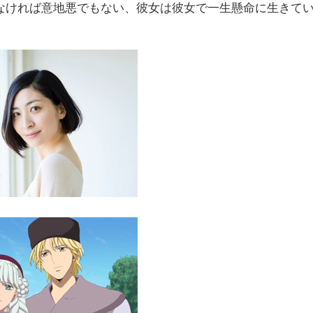
なければ意地悪でもない、彼女は彼女で一生懸命に生きて