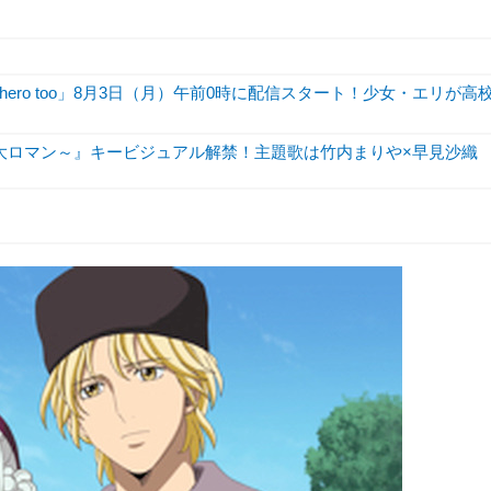
hero too」8月3日（月）午前0時に配信スタート！少女・エリが高
京大ロマン～』キービジュアル解禁！主題歌は竹内まりや×早見沙織