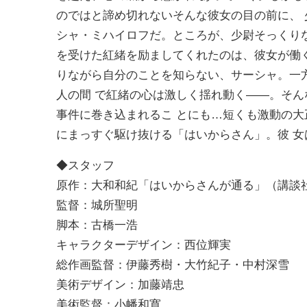
のではと諦め切れないそんな彼女の目の前に、
シャ・ミハイロフだ。ところが、少尉そっくり
を受けた紅緒を励ましてくれたのは、彼女が働
りながら自分のことを知らない、サーシャ。一
人の間 で紅緒の心は激しく揺れ動く――。そ
事件に巻き込まれるこ とにも…短くも激動の
にまっすぐ駆け抜ける「はいからさん」。彼 
◆スタッフ
原作：大和和紀「はいからさんが通る」（講談社 
監督：城所聖明
脚本：古橋一浩
キャラクターデザイン：西位輝実
総作画監督：伊藤秀樹・大竹紀子・中村深雪
美術デザイン：加藤靖忠
美術監督：小幡和寛