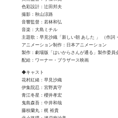
色彩設計：辻田邦夫
撮影：秋山涼路
音響監督：若林和弘
音楽：大島ミチル
主題歌：早見沙織「新しい朝 あした 」 （作詞
アニメーション制作：日本アニメーション
製作：劇場版「はいからさんが通る」製作委員
配給：ワーナー・ブラザース映画
◆キャスト
花村紅緒：早見沙織
伊集院忍：宮野真守
青江冬星：櫻井孝宏
鬼島森吾：中井和哉
藤枝蘭丸：梶 裕貴
北小路環：瀬戸麻沙美