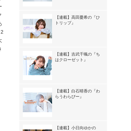
ー
ク
【連載】高田憂希の『ひ
トリップ』
あ
2
大
き
【連載】吉武千颯の『ち
はクローゼット』
【連載】白石晴香の『わ
らうわらびー』
【連載】小日向ゆかの