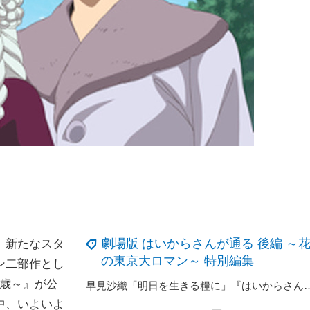
劇場版 はいからさんが通る 後編 ～
、新たなスタ
の東京大ロマン～ 特別編集
ン二部作とし
７歳～』が公
早見沙織「明日を生きる糧に」『はいからさんが通る』後編舞台挨拶に宮
中、いよいよ