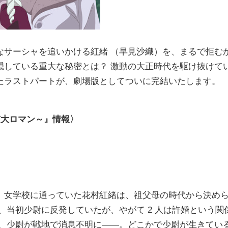
サーシャを追いかける紅緒 （早見沙織）を、まるで拒む
隠している重大な秘密とは？ 激動の大正時代を駆け抜けて
たラストパートが、劇場版としてついに完結いたします。
京大ロマン～』情報〉
。女学校に通っていた花村紅緒は、祖父母の時代から決め
、当初少尉に反発していたが、やがて 2 人は許婚という関
し、少尉が戦地で消息不明に――。どこかで少尉が生きてい