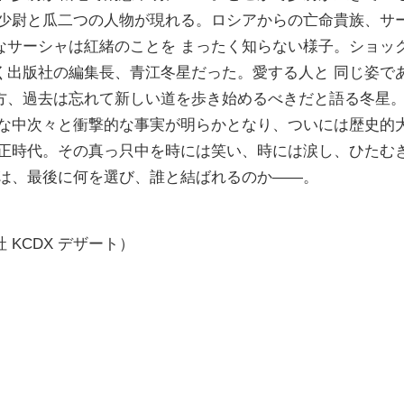
 少尉と瓜二つの人物が現れる。ロシアからの亡命貴族、サ
なサーシャは紅緒のことを まったく知らない様子。ショッ
く出版社の編集長、青江冬星だった。愛する人と 同じ姿で
方、過去は忘れて新しい道を歩き始めるべきだと語る冬星。
んな中次々と衝撃的な事実が明らかとなり、ついには歴史的
大正時代。その真っ只中を時には笑い、時には涙し、ひたむ
女は、最後に何を選び、誰と結ばれるのか――。
KCDX デザート）