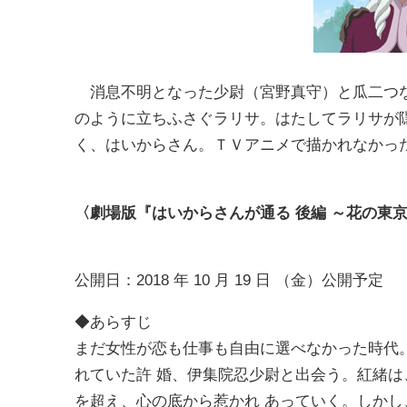
消息不明となった少尉（宮野真守）と瓜二つな
のように立ちふさぐラリサ。はたしてラリサが
く、はいからさん。ＴＶアニメで描かれなかっ
〈劇場版『はいからさんが通る 後編 ～花の東
公開日：2018 年 10 月 19 日 （金）公開予定
◆あらすじ
まだ女性が恋も仕事も自由に選べなかった時代
れていた許 婚、伊集院忍少尉と出会う。紅緒は
を超え、心の底から惹かれ あっていく。しか