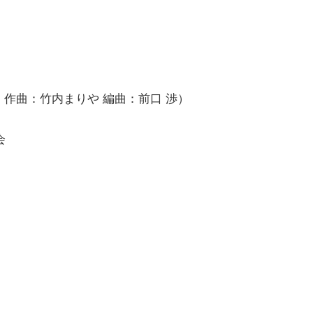
・作曲：竹内まりや 編曲：前口 渉）
会