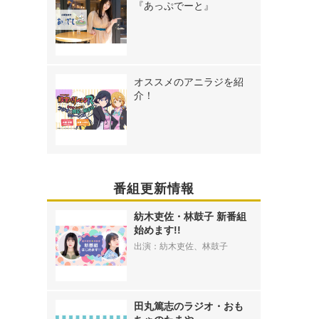
『あっぷでーと』
オススメのアニラジを紹
介！
番組更新情報
紡木吏佐・林鼓子 新番組
始めます!!
出演：紡木吏佐、林鼓子
田丸篤志のラジオ・おも