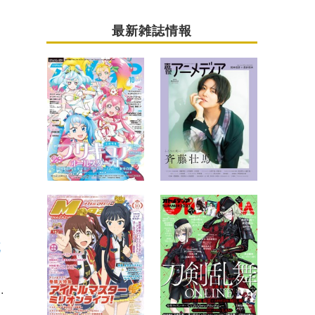
最新雑誌情報
花
野真守＆櫻井孝宏＆坂本真綾も登壇【レポート】