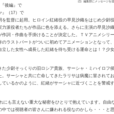
編集部にメッセージを
。『後編』で
』（17）で
明を監督に起用。ヒロイン紅緒役の早見沙織をはじめ少尉
実力派役者たちが作品に色を添える。さらに主演の早見沙
が作詞・作曲を手掛けることが決定した。ＴＶアニメシリ
作のラストパートがついに初めてアニメーションとなって
自立した女性へ成長した紅緒を待ち受ける運命とは！？少
た少尉そっくりの旧ロシア貴族、サーシャ・ミハイロフ
た。サーシャと共に亡命してきたラリサは病魔に冒されて
しているかのように、紅緒がサーシャに近づくことを警戒
れにも言えない重大な秘密をひとりで抱えています。自由
の中では視聴者の皆さんに嫌われる役なのかしら・・・と