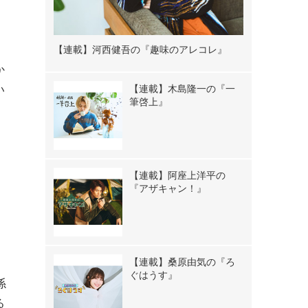
【連載】河西健吾の『趣味のアレコレ』
か
【連載】木島隆一の『一
い
筆啓上』
【連載】阿座上洋平の
『アザキャン！』
【連載】桑原由気の『ろ
ら
ぐはうす』
係
る