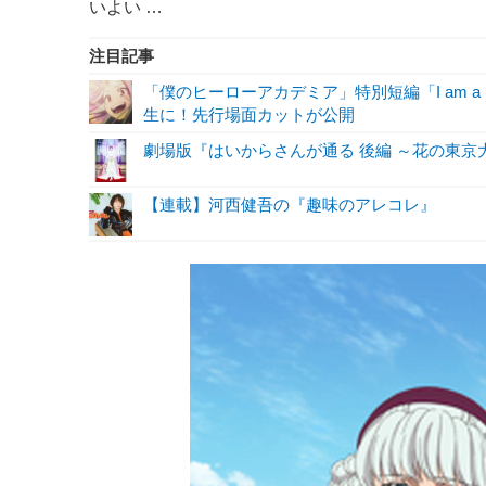
いよい …
注目記事
「僕のヒーローアカデミア」特別短編「I am a 
生に！先行場面カットが公開
劇場版『はいからさんが通る 後編 ～花の東
【連載】河西健吾の『趣味のアレコレ』