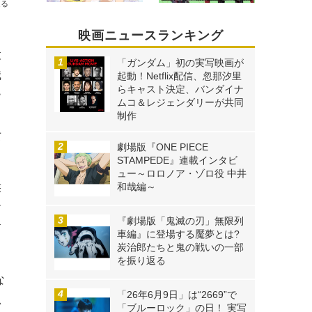
送る
映画ニュースランキング
役
「ガンダム」初の実写映画が
織
起動！Netflix配信、忽那汐里
らキャスト決定、バンダイナ
ー
ムコ＆レジェンダリーが共同
、
制作
女
劇場版『ONE PIECE
STAMPEDE』連載インタビ
ュー～ロロノア・ゾロ役 中井
侯
和哉編～
お
『劇場版「鬼滅の刃」無限列
す
車編』に登場する魘夢とは?
炭治郎たちと鬼の戦いの一部
を振り返る
な
「26年6月9日」は“2669”で
思
「ブルーロック」の日！ 実写