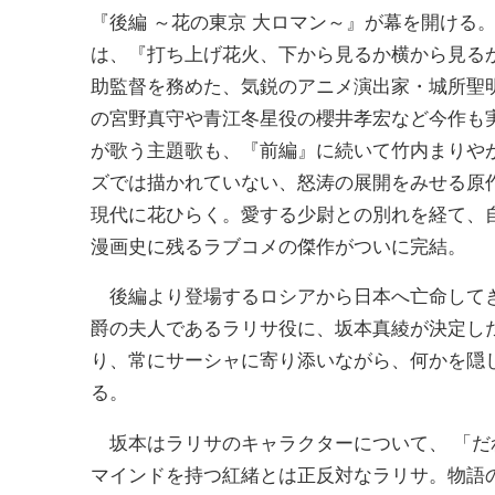
『後編 ～花の東京 大ロマン～』が幕を開ける
は、『打ち上げ花火、下から見るか横から見るか
助監督を務めた、気鋭のアニメ演出家・城所聖
の宮野真守や青江冬星役の櫻井孝宏など今作も
が歌う主題歌も、『前編』に続いて竹内まりや
ズでは描かれていない、怒涛の展開をみせる原
現代に花ひらく。愛する少尉との別れを経て、
漫画史に残るラブコメの傑作がついに完結。
後編より登場するロシアから日本へ亡命してき
爵の夫人であるラリサ役に、坂本真綾が決定し
り、常にサーシャに寄り添いながら、何かを隠
る。
坂本はラリサのキャラクターについて、 「だ
マインドを持つ紅緒とは正反対なラリサ。物語