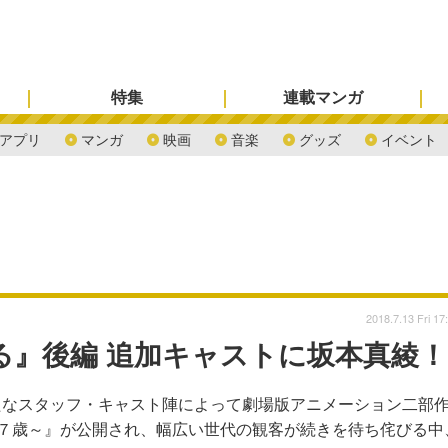
特集
連載マンガ
アプリ
マンガ
映画
音楽
グッズ
イベント
2018.7.13 Fri 17
る』後編 追加キャストに坂本真綾！
たなスタッフ・キャスト陣によって劇場版アニメーション二部
の１７歳～』が公開され、幅広い世代の観客が続きを待ち侘びる中