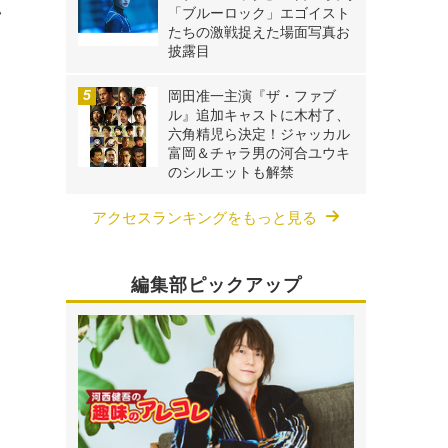
い
「ブルーロック」エゴイスト
たちの激戦捉えた場面写真お
披露目
岡田准一主演『ザ・ファブ
ル』追加キャストに木村了、
六角精児ら決定！ジャッカル
富岡＆チャラ男の河合ユウキ
のシルエットも解禁
アクセスランキングをもっと見る
編集部ピックアップ