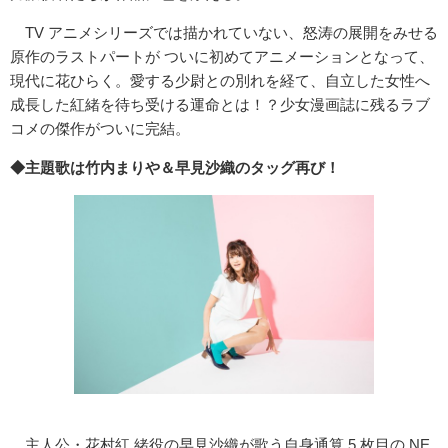
TV アニメシリーズでは描かれていない、怒涛の展開をみせる
原作のラストパートが ついに初めてアニメーションとなって、
現代に花ひらく。愛する少尉との別れを経て、自立した女性へ
成長した紅緒を待ち受ける運命とは！？少女漫画誌に残るラブ
コメの傑作がついに完結。
◆主題歌は竹内まりや＆早見沙織のタッグ再び！
主人公・花村紅 緒役の早見沙織が歌う自身通算 5 枚目の NE