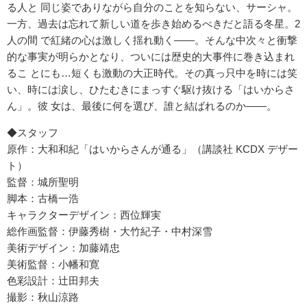
る人と 同じ姿でありながら自分のことを知らない、サーシャ。
一方、過去は忘れて新しい道を歩き始めるべきだと語る冬星。2
人の間 で紅緒の心は激しく揺れ動く――。そんな中次々と衝撃
的な事実が明らかとなり、ついには歴史的大事件に巻き込まれ
るこ とにも…短くも激動の大正時代。その真っ只中を時には笑
い、時には涙し、ひたむきにまっすぐ駆け抜ける「はいからさ
ん」。彼 女は、最後に何を選び、誰と結ばれるのか――。
◆スタッフ
原作：大和和紀「はいからさんが通る」（講談社 KCDX デザー
ト）
監督：城所聖明
脚本：古橋一浩
キャラクターデザイン：西位輝実
総作画監督：伊藤秀樹・大竹紀子・中村深雪
美術デザイン：加藤靖忠
美術監督：小幡和寛
色彩設計：辻田邦夫
撮影：秋山涼路