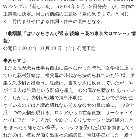
W シングル『新しい朝』（2018 年 9 月 19 日発売）が、本作の
主題歌に決定。同曲は前編の主題歌『夢の果てまで』と同じ
く、竹内まりやによる作詞・作曲の楽曲となる。
〈劇場版『はいからさんが通る 後編 ～花の東京大ロマン～』情
報〉
公開日：2018 年 10 月 19 日 （金）公開予定
◆あらすじ
まだ女性が恋も仕事も自由に選べなかった時代。女学校に通っ
ていた花村紅緒は、祖父母の時代から決められていた許 婚、伊
集院忍少尉と出会う。紅緒は、当初少尉に反発していたが、や
がて 2 人は許婚という関係を超え、心の底から惹かれ あってい
く。しかし、少尉が戦地で消息不明に――。どこかで少尉が生
きているのではと諦め切れないそんな彼女の目の前に、 少尉と
瓜二つの人物が現れる。ロシアからの亡命貴族、サーシャ・ミ
ハイロフだ。ところが、少尉そっくりなサーシャは紅緒のこと
を まったく知らない様子。ショックを受けた紅緒を励ましてく
れたのは、彼女が働く出版社の編集長、青江冬星だった。愛す