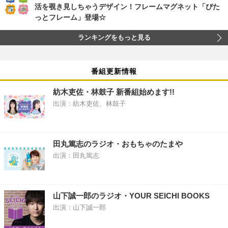
活を覗き見しちゃうデザイン！フレームマグネット「ぴた
っとフレーム」登場☆
ランキングをもっと見る
番組更新情報
紡木吏佐・林鼓子 新番組始めます!!
出演：紡木吏佐、林鼓子
田丸篤志のラジオ・おもちゃのたまや
出演：田丸篤志
山下誠一郎のラジオ・YOUR SEICHI BOOKS
出演：山下誠一郎