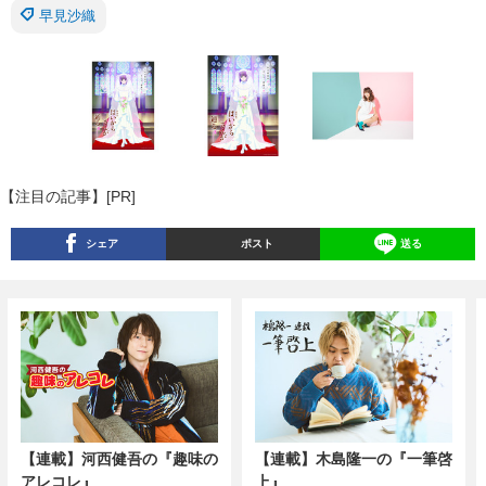
早見沙織
【注目の記事】[PR]
シェア
ポスト
送る
【連載】河西健吾の『趣味の
【連載】木島隆一の『一筆啓
アレコレ』
上』