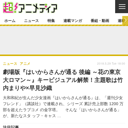
CL
ホーム
ニュース
特集
連載マンガ
番組・動画
連載
ニュース
ニュース一覧
アニメ
特集
ゲーム・アプリ
マンガ
特集一覧
カバー
連載マンガ
2018.5.29 Tue 18:00
ニュース
アニメ
映画
音楽
インタビュー
レポート
連載マンガ一覧
連載一覧
番組・動画
劇場版『はいからさんが通る 後編 ～花の東京
グッズ
イベント
大ロマン～』キービジュアル解禁！主題歌は竹
ラキりす
番組・動画一覧
ラジオ
連載・ブログ
内まりや×早見沙織
声優
コスプレ
動画
連載・ブログ一覧
コラム
大和和紀が生んだ少女漫画『はいからさんが通る』は、「週刊少女
舞台
新帝スタ
フレンド」（講談社）で連載され、シリーズ 累計売上部数 1200 万
編集部ブログ・お知らせ
部を超えたラブコメ の金字塔。 そんな「はいからさんが通る」
が、新たなスタ ッフ・キャス …
注目記事