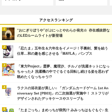
アクセスランキング
“おにぎりぼうや”がぷにっとやわらか発光☆ 存在感抜群な
のLEDルームライトが新登場
「忍たま」五年生＆六年生をイメージ！手裏剣、髪を結う
仕草…和の趣を感じさせる「MAYLA」パンプス
「東方Project」霊夢、魔理沙、チルノが洗濯ネットになっ
ちゃった♪ 洗濯機の中でぐるぐる回転し続ける姿を思わず
眺めたくなっちゃう!?
ラクスの浴衣姿が美しい♪ 「ガンダムカードゲーム 1st An
niversary Set [PB03]」の二次抽選が実施中！ ストフリが
デザインされたデッキケースやスリーブも
「たまごっち」まめっちが病気!? みみっちはもぐもぐ♪ 生