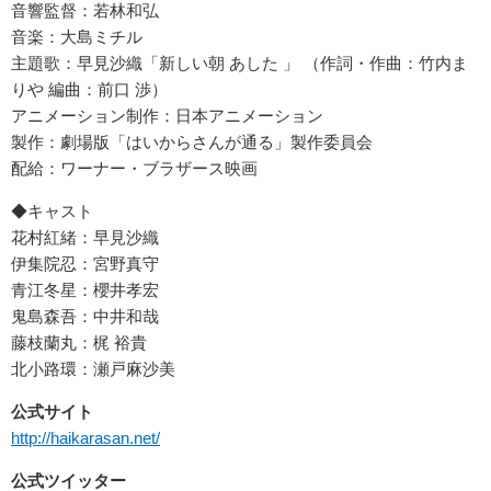
音響監督：若林和弘
音楽：大島ミチル
主題歌：早見沙織「新しい朝 あした 」 （作詞・作曲：竹内ま
りや 編曲：前口 渉）
アニメーション制作：日本アニメーション
製作：劇場版「はいからさんが通る」製作委員会
配給：ワーナー・ブラザース映画
◆キャスト
花村紅緒：早見沙織
伊集院忍：宮野真守
青江冬星：櫻井孝宏
鬼島森吾：中井和哉
藤枝蘭丸：梶 裕貴
北小路環：瀬戸麻沙美
公式サイト
http://haikarasan.net/
公式ツイッター