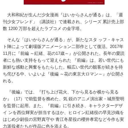
大和和紀が生んだ少女漫画『はいからさんが通る』は、「週
刊少女フレンド」（講談社）で連載され、シリーズ 累計売上部
数 1200 万部を超えたラブコメ の金字塔。
そんな「はいからさんが通る」が、新たなスタ ッフ・キャス
ト陣によって劇場版アニメーション二部作として復活。2017年
11月に『前編 ～紅緒、花の17歳～』が公開された。長年の愛読
者にも熱い支持をもって迎えられた 『前編』は、若い世代にも
新鮮な感動と興奮をもたらした。幅広い世代の観客が続きを待
ち侘びる中、いよいよ『後編 ～花の東京大ロマン～』が公開さ
れる。
『後編』では、『打ち上げ花火、下から見るか横から見る
か』（17）で助監督を務めた、気 鋭のアニメ演出家・城所聖明
を監督に起用。また、『前編』に引き続き、キャラクターデザ
イ ンを西位輝実が担当するほか、ヒロイン紅緒役の早見沙織を
はじめ少尉役の宮野真守や 青江冬星役の櫻井孝宏など今作も実
力派役者たちが作品に色を添える。