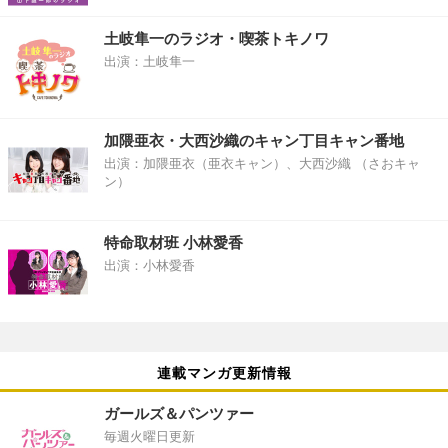
土岐隼一のラジオ・喫茶トキノワ
出演：土岐隼一
加隈亜衣・大西沙織のキャン丁目キャン番地
出演：加隈亜衣（亜衣キャン）、大西沙織 （さおキャ
ン）
特命取材班 小林愛香
出演：小林愛香
連載マンガ更新情報
ガールズ＆パンツァー
毎週火曜日更新