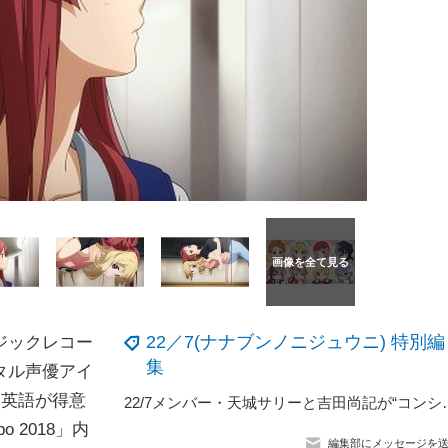
22／7(ナナブンノニジュウニ) 特別編
ジックレコー
集
タル声優アイ
も英語が得意
22/7メンバー・天城サリーと吉田尚記が“
o 2018」内
編集部にメッセージを