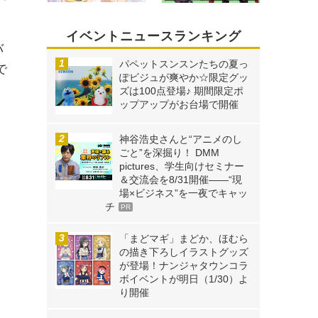
イベントニュースランキング
バ
パペットスンスンたちの夏っ
で
ぽビジュが爽やか☆限定グッ
ズは100点登場♪ 期間限定ポ
ップアップがお台場で開催
神谷浩史さんと“アニメのし
ごと”を深掘り！ DMM
pictures、学生向けセミナー
＆交流会を8/31開催――“現
場×ビジネス”を一夜でキャッ
チ
PR
「まどマギ」まどか、ほむら
の描き下ろしイラストグッズ
が登場！ナンジャタウンコラ
ボイベントが明日（1/30）よ
り開催