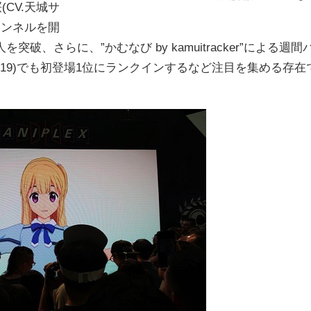
桜(CV.天城サ
ャンネルを開
、さらに、”かむなび by kamuitracker”による週間
2018/6/19)でも初登場1位にランクインするなど注目を集める存在