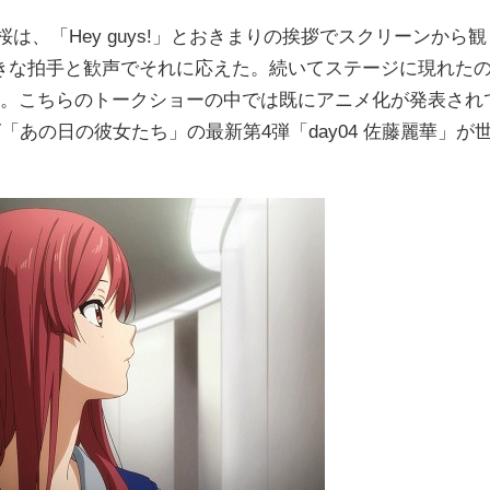
た藤間桜は、「Hey guys!」とおきまりの挨拶でスクリーンから観
きな拍手と歓声でそれに応えた。続いてステージに現れた
人。こちらのトークショーの中では既にアニメ化が発表され
「あの日の彼女たち」の最新第4弾「day04 佐藤麗華」が