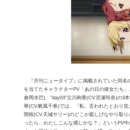
『月刊ニュータイプ』に掲載されていた同名の連
を当てたキャラクターPV「あの日の彼女たち」。これまで
倉岡水巴)、”day03”立川絢香(CV.宮瀬玲奈)
華(CV.帆風千春)では、「私、言われたとお
間桜(CV.天城サリー)のどこか親しげなやり
ったら、わたしこんな感じかな？」というPV中