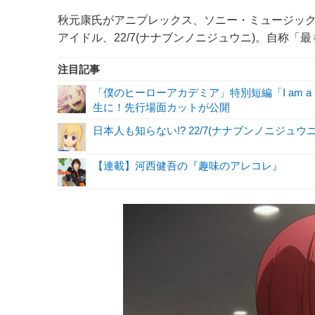
秋元康氏がアニプレックス、ソニー・ミュージッ
アイドル、22/7(ナナブンノニジュウニ)。自称「最も
注目記事
「僕のヒーローアカデミア」特別短編「I am a 
生に！先行場面カットが公開
日本人も知らない!? 22/7(ナナブンノニジ
【連載】河西健吾の『趣味のアレコレ』