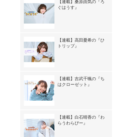
【連載】桑原由気の『ろ
ぐはうす』
【連載】高田憂希の『ひ
トリップ』
【連載】吉武千颯の『ち
はクローゼット』
【連載】白石晴香の『わ
らうわらびー』