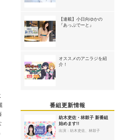
【連載】小日向ゆかの
『あっぷでーと』
オススメのアニラジを紹
介！
.
番組更新情報
麗
藤
紡木吏佐・林鼓子 新番組
な
始めます!!
出演：紡木吏佐、林鼓子
集