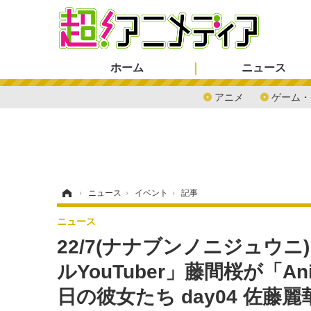
ホーム
ニュース
アニメ
ゲーム・
ホーム
›
ニュース
›
イベント
›
記事
ニュース
22/7(ナナブンノニジュウ
ルYouTuber」藤間桜が「Ani
日の彼女たち day04 佐藤