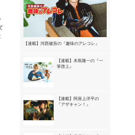
の
て
世
【連載】河西健吾の『趣味のアレコレ』
【連載】木島隆一の『一
筆啓上』
【連載】阿座上洋平の
『アザキャン！』