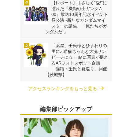
【レポート】まさしく“愛!”に
溢れた『機動戦士ガンダム
00』放送10周年記念イベント
昼公演 -新たなガンダムマイ
スターの誕生、「俺たちがガ
ンダムだ!」
「薬屋」壬氏様とひまわりの
里に♪ 猫猫ちゃんと大洗サン
ビーチに☆ 一緒に写真が撮れ
るARフォトスポット企画
「猫猫・壬氏と夏巡り」開催
【茨城県】
アクセスランキングをもっと見る
編集部ピックアップ