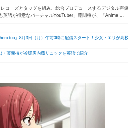
クレコーズとタッグを組み、総合プロデュースするデジタル声
英語が得意なバーチャルYouTuber」藤間桜が、「Anime …
hero too」8月3日（月）午前0時に配信スタート！少女・エリが高
ュウニ)・藤間桜が冷暖房内蔵リュックを英語で紹介