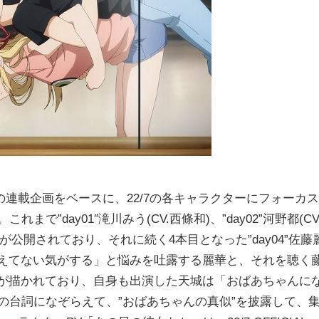
載企画をベースに、22/7の各キャラクターにフォーカス
”day01″滝川みう(CV.西條和)、”day02”河野都(CV
の3本が公開されており、それに続く4本目となった”day04”佐藤
り笑えてない気がする」と悩みを吐露する麗華と、それを聴く
取りが描かれており、自身も出演した天城は「おばあちゃんに
の台詞になぞらえて、”おばあちゃんの真似”を披露して、