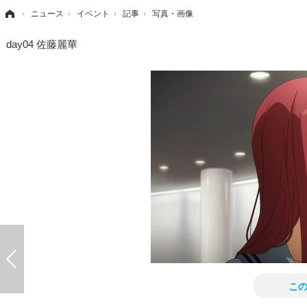
›
ニュース
›
イベント
›
記事
›
写真・画像
day04 佐藤麗華
こ