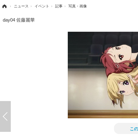
›
ニュース
›
イベント
›
記事
›
写真・画像
day04 佐藤麗華
こ