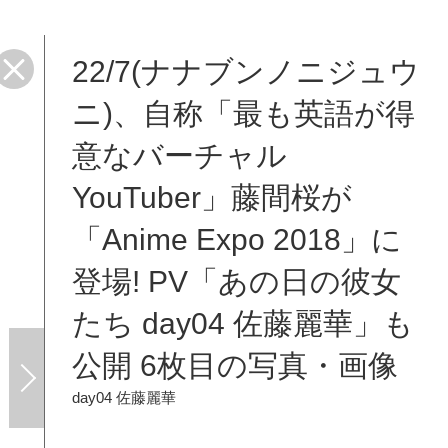
22/7(ナナブンノニジュウ
ニ)、自称「最も英語が得
意なバーチャル
YouTuber」藤間桜が
「Anime Expo 2018」に
登場! PV「あの日の彼女
たち day04 佐藤麗華」も
公開 6枚目の写真・画像
day04 佐藤麗華