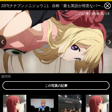
22/7(ナナブンノニジュウニ)、自称「最も英語が得意なバーチャルYouTuber」藤間桜が「Anime Expo 2018」に登場! PV「あの日の彼女たち day04 佐藤麗華」も公開 5枚目の写真・画像
この記事の画像 残り6
藤間桜
この写真の記事