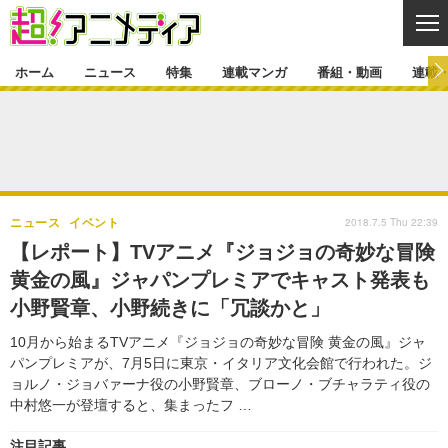
CL
ホーム
ニュース
特集
連載マンガ
番組・動画
連載
ニュース
ニュース一覧
アニメ
特集
ゲーム・アプリ
マンガ
特集一覧
カバー
連載マンガ
2018.7.5 Thu 22:39
ニュース
イベント
映画
音楽
インタビュー
レポート
連載マンガ一覧
連載一覧
番組・動画
【レポート】TVアニメ『ジョジョの奇妙な冒険
グッズ
イベント
黄金の風』ジャパンプレミアでキャスト発表も
ラキりす
番組・動画一覧
ラジオ
連載・ブログ
小野賢章、小野続きに「冗談かと」
声優
コスプレ
動画
連載・ブログ一覧
コラム
10月から始まるTVアニメ『ジョジョの奇妙な冒険 黄金の風』ジャ
舞台
新帝スタ
パンプレミアが、7月5日に東京・イタリア文化会館で行われた。ジ
編集部ブログ・お知らせ
ョルノ・ジョバァーナ役の小野賢章、ブローノ・ブチャラティ役の
中村悠一が登壇すると、集まったフ …
注目記事