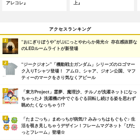
アレコレ』
上』
アクセスランキング
“おにぎりぼうや”がぷにっとやわらか発光☆ 存在感抜群な
のLEDルームライトが新登場
“ジークジオン”「機動戦士ガンダム」シリーズのロゴマー
ク入りTシャツ登場！ アムロ、シャア、ジオン公国、マフ
ティーのマークをさり気なくアピール
「東方Project」霊夢、魔理沙、チルノが洗濯ネットになっ
ちゃった♪ 洗濯機の中でぐるぐる回転し続ける姿を思わず
眺めたくなっちゃう!?
「たまごっち」まめっちが病気!? みみっちはもぐもぐ♪ 生
活を覗き見しちゃうデザイン！フレームマグネット「ぴた
っとフレーム」登場☆