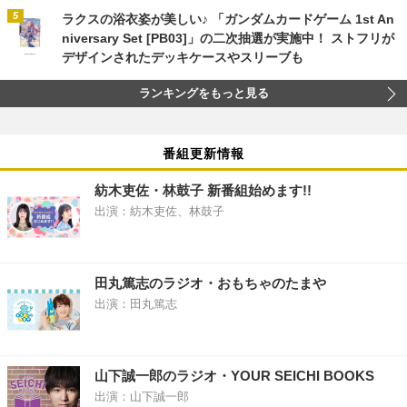
ラクスの浴衣姿が美しい♪ 「ガンダムカードゲーム 1st An
niversary Set [PB03]」の二次抽選が実施中！ ストフリが
デザインされたデッキケースやスリーブも
ランキングをもっと見る
番組更新情報
紡木吏佐・林鼓子 新番組始めます!!
出演：紡木吏佐、林鼓子
田丸篤志のラジオ・おもちゃのたまや
出演：田丸篤志
山下誠一郎のラジオ・YOUR SEICHI BOOKS
出演：山下誠一郎