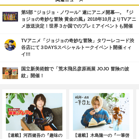
第5部 “ジョジョ・ノワール” 遂にアニメ開幕―。『ジ
ョジョの奇妙な冒険 黄金の風』2018年10月よりTVアニ
メ放送決定！世界３か国でのプレミアイベントも開催
TVアニメ「ジョジョの奇妙な冒険」タワーレコード渋
谷店にて３DAYSスペシャルトークイベント開催ィィ
イ!!!
国立新美術館で「荒木飛呂彦原画展 JOJO 冒険の波
紋」開催！
【連載】河西健吾の『趣味の
【連載】木島隆一の『一筆啓