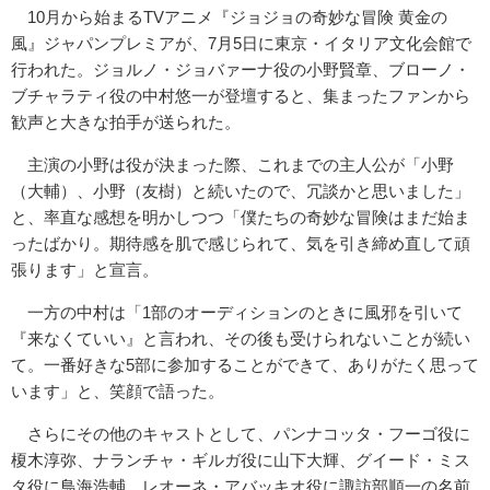
10月から始まるTVアニメ『ジョジョの奇妙な冒険 黄金の
風』ジャパンプレミアが、7月5日に東京・イタリア文化会館で
行われた。ジョルノ・ジョバァーナ役の小野賢章、ブローノ・
ブチャラティ役の中村悠一が登壇すると、集まったファンから
歓声と大きな拍手が送られた。
主演の小野は役が決まった際、これまでの主人公が「小野
（大輔）、小野（友樹）と続いたので、冗談かと思いました」
と、率直な感想を明かしつつ「僕たちの奇妙な冒険はまだ始ま
ったばかり。期待感を肌で感じられて、気を引き締め直して頑
張ります」と宣言。
一方の中村は「1部のオーディションのときに風邪を引いて
『来なくていい』と言われ、その後も受けられないことが続い
て。一番好きな5部に参加することができて、ありがたく思って
います」と、笑顔で語った。
さらにその他のキャストとして、パンナコッタ・フーゴ役に
榎木淳弥、ナランチャ・ギルガ役に山下大輝、グイード・ミス
タ役に鳥海浩輔、レオーネ・アバッキオ役に諏訪部順一の名前