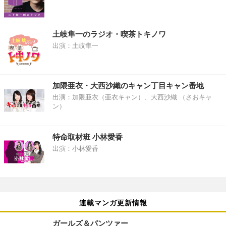
土岐隼一のラジオ・喫茶トキノワ
出演：土岐隼一
加隈亜衣・大西沙織のキャン丁目キャン番地
出演：加隈亜衣（亜衣キャン）、大西沙織 （さおキャ
ン）
特命取材班 小林愛香
出演：小林愛香
連載マンガ更新情報
ガールズ＆パンツァー