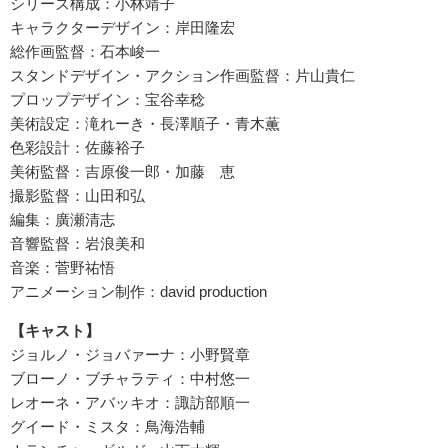
シリーズ構成：小林靖子
キャラクターデザイン：岸田隆宏
総作画監督：石本峻一
スタンドデザイン・アクション作画監督：片山貴仁
プロップデザイン：宝谷幸稔
美術設定：滝れーき・長澤順子・青木薫
色彩設計：佐藤裕子
美術監督：吉原俊一郎・加藤 恵
撮影監督：山田和弘
編集：廣瀬清志
音響監督：岩浪美和
音楽：菅野祐悟
アニメーション制作：david production
【キャスト】
ジョルノ・ジョバァーナ：小野賢章
ブローノ・ブチャラティ：中村悠一
レオーネ・アバッキオ：諏訪部順一
グイード・ミスタ：鳥海浩輔