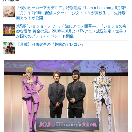
「僕のヒーローアカデミア」特別短編「I am a hero too」8月3日
（月）午前0時に配信スタート！少女・エリが高校生に！先行場
面カットが公開
第5部 “ジョジョ・ノワール” 遂にアニメ開幕―。『ジョジョの奇
妙な冒険 黄金の風』2018年10月よりTVアニメ放送決定！世界３
か国でのプレミアイベントも開催
【連載】河西健吾の『趣味のアレコレ』