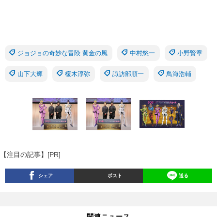
ジョジョの奇妙な冒険 黄金の風
中村悠一
小野賢章
山下大輝
榎木淳弥
諏訪部順一
鳥海浩輔
【注目の記事】[PR]
シェア
ポスト
送る
関連ニュース