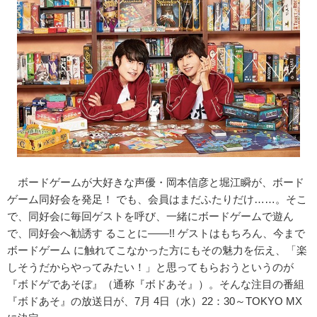
ボードゲームが大好きな声優・岡本信彦と堀江瞬が、ボード
ゲーム同好会を発足！ でも、会員はまだふたりだけ……。そこ
で、同好会に毎回ゲストを呼び、一緒にボードゲームで遊ん
で、同好会へ勧誘す ることに――!! ゲストはもちろん、今まで
ボードゲーム に触れてこなかった方にもその魅力を伝え、「楽
しそうだからやってみたい！」と思ってもらおうというのが
『ボドゲであそぼ』（通称『ボドあそ』）。そんな注目の番組
『ボドあそ』の放送日が、7月 4日（水）22：30～TOKYO MX