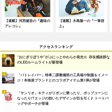
【連載】河西健吾の『趣味の
【連載】木島隆一の『一筆啓
アレコレ』
上』
アクセスランキング
“おにぎりぼうや”がぷにっとやわらか発光☆ 存在感抜群な
のLEDルームライトが新登場
「パトレイバー」特車二課整備班の工具箱や制服をイメー
ジ！本格派ブランドとのコラボアイテム第1弾が登場
「サンリオ」キティがリボンに乗ったり、ポップコーンに
なったり!?エッジの効いたデザインが目を引く♪ トートバ
ッグやポーチが登場