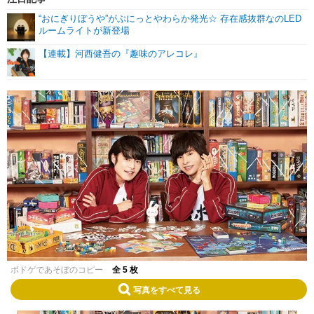
“おにぎりぼうや”がぷにっとやわらか発光☆ 存在感抜群なのLED
ルームライトが新登場
【連載】河西健吾の『趣味のアレコレ』
ボドゲであそぼのコピー
全 5 枚
写真をすべて見る