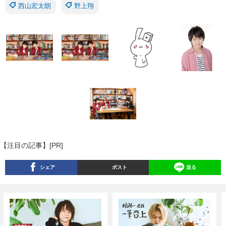
西山宏太朗
野上翔
【注目の記事】[PR]
シェア
ポスト
送る