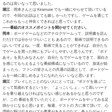
るのは良いなって思いました。
堀江
：岡本さんとは Kiramune でも一緒にやらせて頂いている
ので、今回のお話はとても嬉し かったですし、ゲームを通じて
これからもっと仲良くできればと思っています。
――番組のオススメポイントを聞かせてください。
岡本
：ボードゲームなどのアナログゲームって、説明書を読ん
だだけでは分かりづらいことも あるので、動画で説明できるの
はいいですよね。一度、動画で見ることができれば、自分たち
でゲームを買った時にもプレイしやすいと思うんです。『ボド
あそ』を見たみなさんが、自分た ちでゲームをできて、面白さ
を感じてもらえるような番組構成になっているので、放送が始
まっ たら、ファンの皆さんとの共通の話題として、ボードゲー
ムを一緒に楽しめるようになれたらい いなと思います。
堀江
：プレイしたことのない人にとっては、“ボドゲを遊ぶ”こ
とって気後れするというか、「よっこいしょ」って高いハード
ルを乗り越えなければならない感じがあるかなと思うのです
が、この 番組を見ていただくと、ボードゲームをやってみる足
掛かりになると思います。毎週、ゲストの 方に来て頂いて、心
理的な駆け引きやパズル要素があるものなど、色々なゲームに