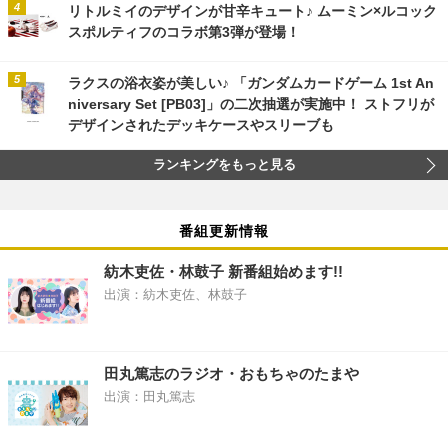
リトルミイのデザインが甘辛キュート♪ ムーミン×ルコック
スポルティフのコラボ第3弾が登場！
ラクスの浴衣姿が美しい♪ 「ガンダムカードゲーム 1st An
niversary Set [PB03]」の二次抽選が実施中！ ストフリが
デザインされたデッキケースやスリーブも
ランキングをもっと見る
番組更新情報
紡木吏佐・林鼓子 新番組始めます!!
出演：紡木吏佐、林鼓子
田丸篤志のラジオ・おもちゃのたまや
出演：田丸篤志