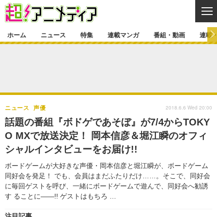
CL
ホーム
ニュース
特集
連載マンガ
番組・動画
連載
ニュース
ニュース一覧
アニメ
特集
ゲーム・アプリ
マンガ
特集一覧
カバー
連載マンガ
2018.6.6 Wed 20:00
ニュース
声優
映画
音楽
インタビュー
レポート
連載マンガ一覧
連載一覧
番組・動画
話題の番組『ボドゲであそぼ』が7/4からTOKY
グッズ
イベント
O MXで放送決定！ 岡本信彦＆堀江瞬のオフィ
ラキりす
番組・動画一覧
ラジオ
連載・ブログ
シャルインタビューをお届け!!
声優
コスプレ
動画
連載・ブログ一覧
コラム
ボードゲームが大好きな声優・岡本信彦と堀江瞬が、ボードゲーム
舞台
新帝スタ
同好会を発足！ でも、会員はまだふたりだけ……。そこで、同好会
編集部ブログ・お知らせ
に毎回ゲストを呼び、一緒にボードゲームで遊んで、同好会へ勧誘
す ることに――!! ゲストはもちろ …
注目記事