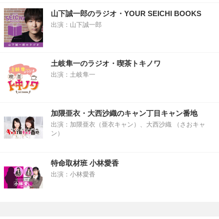
山下誠一郎のラジオ・YOUR SEICHI BOOKS
出演：山下誠一郎
土岐隼一のラジオ・喫茶トキノワ
出演：土岐隼一
加隈亜衣・大西沙織のキャン丁目キャン番地
出演：加隈亜衣（亜衣キャン）、大西沙織 （さおキャ
ン）
特命取材班 小林愛香
出演：小林愛香