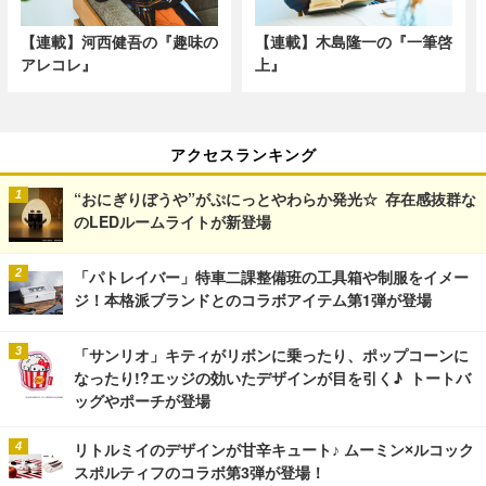
【連載】河西健吾の『趣味の
【連載】木島隆一の『一筆啓
アレコレ』
上』
アクセスランキング
“おにぎりぼうや”がぷにっとやわらか発光☆ 存在感抜群な
のLEDルームライトが新登場
「パトレイバー」特車二課整備班の工具箱や制服をイメー
ジ！本格派ブランドとのコラボアイテム第1弾が登場
「サンリオ」キティがリボンに乗ったり、ポップコーンに
なったり!?エッジの効いたデザインが目を引く♪ トートバ
ッグやポーチが登場
リトルミイのデザインが甘辛キュート♪ ムーミン×ルコック
スポルティフのコラボ第3弾が登場！