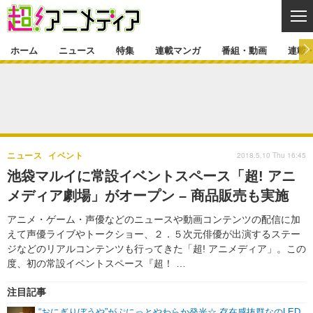
CL
ホーム
ニュース
特集
連載マンガ
番組・動画
連載
ニュース
ニュース一覧
アニメ
特集
ゲーム・アプリ
マンガ
特集一覧
カバー
連載マンガ
2018.5.10 Thu 16:45
ニュース
イベント
映画
音楽
インタビュー
レポート
連載マンガ一覧
連載一覧
番組・動画
池袋マルイに常設イベントスペース「超! アニ
グッズ
イベント
メディア劇場」がオープン – 商品販売も実施
ラキりす
番組・動画一覧
ラジオ
連載・ブログ
アニメ・ゲーム・声優などのニュースや動画コンテンツの配信に加
声優
コスプレ
動画
連載・ブログ一覧
コラム
えて声優ライブやトークショー、２．５次元俳優が出演するステー
舞台
新帝スタ
ジなどのリアルコンテンツも行ってきた「超! アニメディア」。この
編集部ブログ・お知らせ
度、初の常設イベントスペース『超！ …
注目記事
“おにぎりぼうや”がぷにっとやわらか発光☆ 存在感抜群なのLED