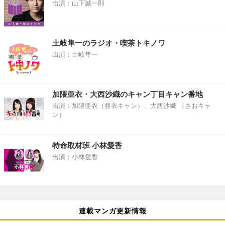
出演：山下誠一郎
土岐隼一のラジオ・喫茶トキノワ
出演：土岐隼一
加隈亜衣・大西沙織のキャン丁目キャン番地
出演：加隈亜衣（亜衣キャン）、大西沙織 （さおキャ
ン）
特命取材班 小林愛香
出演：小林愛香
連載マンガ更新情報