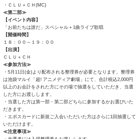
・ＣＬＵ＋ＣＨ(MC)
≪
第二部
≫
【イベント内容】
「お前たちは誰だ」スペシャル＋1曲ライブ歌唱
【開催時間】
１８：００～１９：００
【出演】
ＣＬＵ＋ＣＨ
≪
参加方法
≫
・5月11日(金)より配布される整理券が必要となります。整理券
は池袋マルイ「超! アニメディア劇場」にて、合計税込2,000円
以上のお会計をされた方にその場で抽選をしていただき、当選
した方にお渡しします。
・当選した方は第一部・第二部どちらに参加するかお選びいた
だきます。
・エポスカードに新規ご入会いただいた方はさらに1回抽選して
いただけます。
≪
注意事項
≫
・当選者には入場整理券をお渡しします。