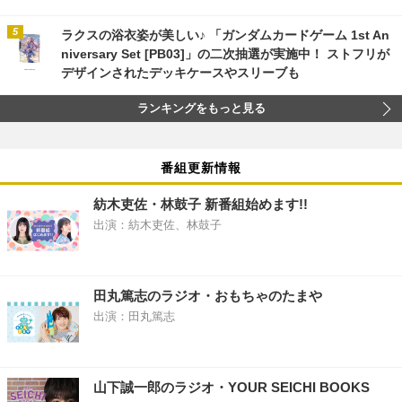
ラクスの浴衣姿が美しい♪ 「ガンダムカードゲーム 1st An
niversary Set [PB03]」の二次抽選が実施中！ ストフリが
デザインされたデッキケースやスリーブも
ランキングをもっと見る
番組更新情報
紡木吏佐・林鼓子 新番組始めます!!
出演：紡木吏佐、林鼓子
田丸篤志のラジオ・おもちゃのたまや
出演：田丸篤志
山下誠一郎のラジオ・YOUR SEICHI BOOKS