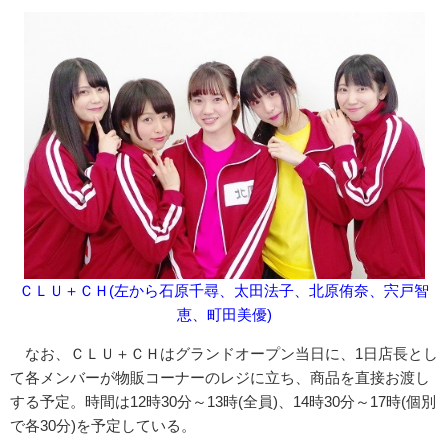
ＣＬＵ＋ＣＨ(左から石原千尋、太田法子、北原侑奈、宍戸智
恵、町田美優)
なお、ＣＬＵ＋ＣＨはグランドオープン当日に、1日店長とし
て各メンバーが物販コーナーのレジに立ち、商品を直接お渡し
する予定。時間は12時30分～13時(全員)、14時30分～17時(個別
で各30分)を予定している。