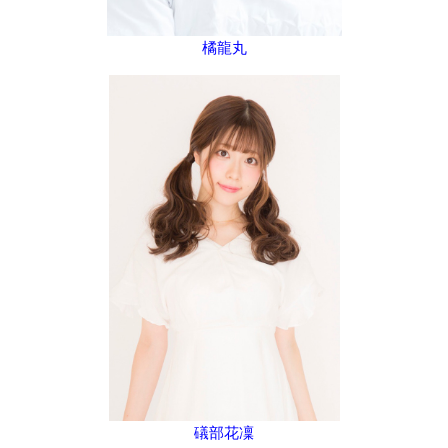
橘龍丸
礒部花凜