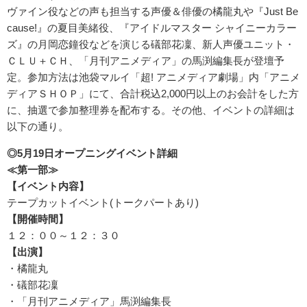
ヴァイン役などの声も担当する声優＆俳優の橘龍丸や『Just Be
cause!』の夏目美緒役、『アイドルマスター シャイニーカラー
ズ』の月岡恋鐘役などを演じる礒部花凜、新人声優ユニット・
ＣＬＵ＋ＣＨ、「月刊アニメディア」の馬渕編集長が登壇予
定。参加方法は池袋マルイ「超! アニメディア劇場」内「アニメ
ディアＳＨＯＰ」にて、合計税込2,000円以上のお会計をした方
に、抽選で参加整理券を配布する。その他、イベントの詳細は
以下の通り。
◎
5
月
19
日オープニングイベント詳細
≪
第一部
≫
【イベント内容】
テープカットイベント(トークパートあり)
【開催時間】
１２：００～１２：３０
【出演】
・橘龍丸
・礒部花凜
・「月刊アニメディア」馬渕編集長