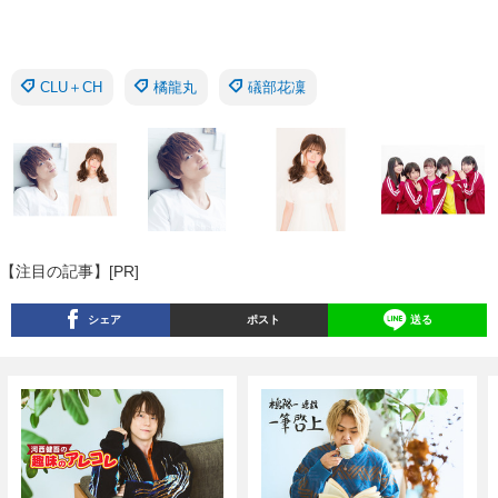
CLU＋CH
橘龍丸
礒部花凜
【注目の記事】[PR]
シェア
ポスト
送る