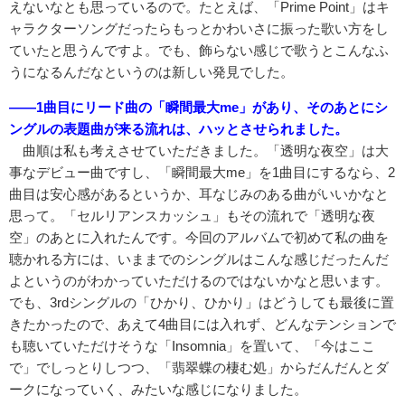
えないなとも思っているので。たとえば、「Prime Point」はキ
ャラクターソングだったらもっとかわいさに振った歌い方をし
ていたと思うんですよ。でも、飾らない感じで歌うとこんなふ
うになるんだなというのは新しい発見でした。
――1曲目にリード曲の「瞬間最大me」があり、そのあとにシ
ングルの表題曲が来る流れは、ハッとさせられました。
曲順は私も考えさせていただきました。「透明な夜空」は大
事なデビュー曲ですし、「瞬間最大me」を1曲目にするなら、2
曲目は安心感があるというか、耳なじみのある曲がいいかなと
思って。「セルリアンスカッシュ」もその流れで「透明な夜
空」のあとに入れたんです。今回のアルバムで初めて私の曲を
聴かれる方には、いままでのシングルはこんな感じだったんだ
よというのがわかっていただけるのではないかなと思います。
でも、3rdシングルの「ひかり、ひかり」はどうしても最後に置
きたかったので、あえて4曲目には入れず、どんなテンションで
も聴いていただけそうな「Insomnia」を置いて、「今はここ
で」でしっとりしつつ、「翡翠蝶の棲む処」からだんだんとダ
ークになっていく、みたいな感じになりました。