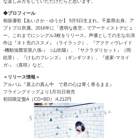
な楽しみ方をしていただけたらと思います。
◆プロフィール
相坂優歌【あいさか・ゆうか】 9月5日生まれ。千葉県出身。ア
プトプロ所属。2016年に「透明な夜空」でアーティストデビュ
ー。これまでにシングル3枚をリリース。声優としての主な出演
作は『ネト充のススメ』（ライラック）、『アクティヴレイド
-機動強襲室第八係-』（山吹陽）、『サクラダリセット』（岡
絵里）、『けものフレンズ』（ギンギツネ）、『迷家-マヨイ
ガ-』（真咲）など。
＜リリース情報＞
アルバム『屋上の真ん中 で君の心は青く香るまま』
フライングドッグより1月31日発売
初回限定盤A（CD+BD）:4,212円