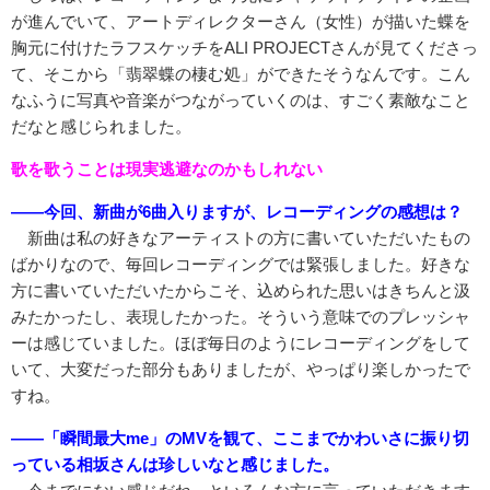
が進んでいて、アートディレクターさん（女性）が描いた蝶を
胸元に付けたラフスケッチをALI PROJECTさんが見てくださっ
て、そこから「翡翠蝶の棲む処」ができたそうなんです。こん
なふうに写真や音楽がつながっていくのは、すごく素敵なこと
だなと感じられました。
歌を歌うことは現実逃避なのかもしれない
――今回、新曲が6曲入りますが、レコーディングの感想は？
新曲は私の好きなアーティストの方に書いていただいたもの
ばかりなので、毎回レコーディングでは緊張しました。好きな
方に書いていただいたからこそ、込められた思いはきちんと汲
みたかったし、表現したかった。そういう意味でのプレッシャ
ーは感じていました。ほぼ毎日のようにレコーディングをして
いて、大変だった部分もありましたが、やっぱり楽しかったで
すね。
――「瞬間最大me」のMVを観て、ここまでかわいさに振り切
っている相坂さんは珍しいなと感じました。