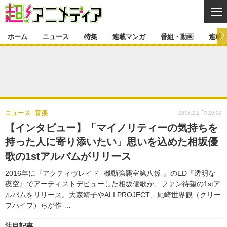
CL
ホーム
ニュース
特集
連載マンガ
番組・動画
連載
ニュース
ニュース一覧
アニメ
特集
ゲーム・アプリ
マンガ
特集一覧
カバー
連載マンガ
2018.2.2 Fri 20:00
ニュース
音楽
映画
音楽
インタビュー
レポート
連載マンガ一覧
連載一覧
番組・動画
【インタビュー】「マイノリティーの気持ちを
グッズ
イベント
持った人に寄り添いたい」思いを込めた相坂優
ラキりす
番組・動画一覧
ラジオ
連載・ブログ
歌の1stアルバムがリリース
声優
コスプレ
動画
連載・ブログ一覧
コラム
2016年に『アクティヴレイド -機動強襲室第八係-』のED『透明な
舞台
新帝スタ
夜空』でアーティストデビューした相坂優歌が、ファン待望の1stア
編集部ブログ・お知らせ
ルバムをリリース。大森靖子やALI PROJECT、尾崎世界観（クリー
プハイプ）らが作 …
注目記事