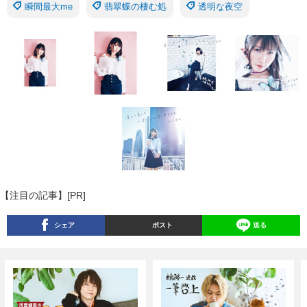
瞬間最大me
翡翠蝶の棲む処
透明な夜空
【注目の記事】[PR]
シェア
ポスト
送る