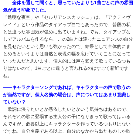
――全体を通して聞くと、思っていたよりも1曲ごとに声の雰囲
気が違う印象でした。
「透明な夜空」や「セルリアンスカッシュ」は、『アクティヴ
レイド』という作品のタイアップ曲でもあったので、普段の私
とは違った雰囲気が強めに出ていますね。でも、タイアップな
しでアルバムを作るなら、この2曲とは違ったニュアンスの自分
を見せたいという思いも強かったので、結果として全体的にま
とめるというよりは自然と表現の幅を広げていくことになって
いったんだと思います。個人的には声を変えて歌っているつも
りはないので、1曲ごとに違うと言われるのはすごく新鮮です
ね。
――キャラクターソングであれば、キャラクターの声で歌うの
が当然ですが、個人名義の場合は、声についてはあまり意識し
ていない？
歌詞に浸りたいとか憑依したいとかいう気持ちはあるので、
それぞれの歌に登場する主人公の子になりきって歌ってはいる
んですが、必要以上にキャラクターを作っているつもりはない
ですね。自分名義である以上、自分のなかから出たものしか歌