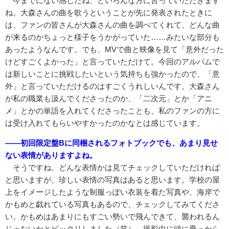
今までにない感じだね、といろんな方に言っていただきます
ね。大森さんの曲を歌うということが先に発表されたときに
は、ファンの皆さんが大森さんの曲を調べてくれて、どんな曲
が来るのかちょっと様子をうかがっていた……みたいな部分も
あったようなんです。でも、MVで曲と映像を見て「意外だった
けどすごくよかった」と言っていただけて。今回のアルバムで
は新しいことに挑戦したいという気持ちも強かったので、「意
外」と言っていただけるのはすごくうれしいんです。大森さん
が私の職業も汲んでくださったのか、「二次元」とか「アニ
メ」とかの単語を入れてくださったことも、私のファンの方に
は受け入れてもらいやすかったのかなとは感じています。
――初回限定盤Bに同梱されるフォトブックでも、あまり見せ
ない表情がありますよね。
そうですね。どんな表情かは見てチェックしていただければ
と思いますが、珍しい表情の写真はあると思います。学校の屋
上をイメージしたような制服っぽい衣装を着た写真や、海岸で
かもめと戯れている写真もあるので、チェックしてみてくださ
い。かもめはあまりにもすごい勢いで飛んできて、襲われるん
じゃないかとビックリしました（笑）。撮影中に頭に乗っから