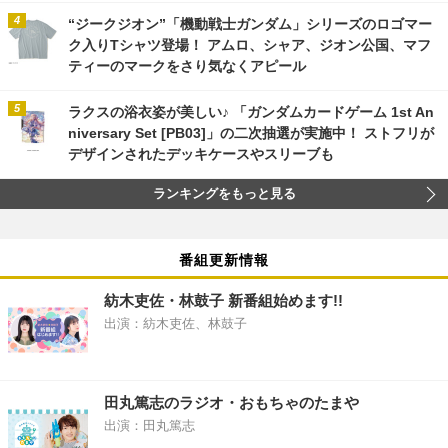
“ジークジオン”「機動戦士ガンダム」シリーズのロゴマー
ク入りTシャツ登場！ アムロ、シャア、ジオン公国、マフ
ティーのマークをさり気なくアピール
ラクスの浴衣姿が美しい♪ 「ガンダムカードゲーム 1st An
niversary Set [PB03]」の二次抽選が実施中！ ストフリが
デザインされたデッキケースやスリーブも
ランキングをもっと見る
番組更新情報
紡木吏佐・林鼓子 新番組始めます!!
出演：紡木吏佐、林鼓子
田丸篤志のラジオ・おもちゃのたまや
出演：田丸篤志