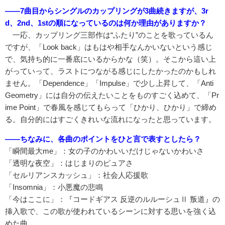
――7曲目からシングルのカップリングが3曲続きますが、3r
d、2nd、1stの順になっているのは何か理由がありますか？
一応、カップリング三部作は“ふたり”のことを歌っているん
ですが、「Look back」はもはや相手なんかいないという感じ
で、気持ち的に一番底にいるからかな（笑）。そこから這い上
がっていって、ラストにつながる感じにしたかったのかもしれ
ません。「Dependence」「Impulse」で少し上昇して、「Anti
Geometry」には自分の伝えたいことをものすごく込めて、「Pr
ime Point」で春風を感じてもらって「ひかり、ひかり」で締め
る。自分的にはすごくきれいな流れになったと思っています。
――ちなみに、各曲のポイントをひと言で表すとしたら？
「瞬間最大me」：女の子のかわいいだけじゃないかわいさ
「透明な夜空」：はじまりのピュアさ
「セルリアンスカッシュ」：社会人応援歌
「Insomnia」：小悪魔の悲鳴
「今はここに」：『コードギアス 反逆のルルーシュⅡ 叛道』の
挿入歌で、この歌が使われているシーンに対する思いを強く込
めた曲