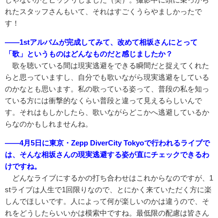
れたスタッフさんもいて、それはすごくうらやましかったで
す！
――1stアルバムが完成してみて、改めて相坂さんにとって
「歌」というものはどんなものだと感じましたか？
歌を聴いている間は現実逃避をできる瞬間だと捉えてくれた
らと思っていますし、自分でも歌いながら現実逃避をしている
のかなとも思います。私の歌っている姿って、普段の私を知っ
ている方には衝撃的なくらい普段と違って見えるらしいんで
す。それはもしかしたら、歌いながらどこかへ逃避しているか
らなのかもしれませんね。
――4月5日に東京・Zepp DiverCity Tokyoで行われるライブで
は、そんな相坂さんの現実逃避する姿が直にチェックできるわ
けですね。
どんなライブにするかの打ち合わせはこれからなのですが、1
stライブは人生で1回限りなので、とにかく来ていただく方に楽
しんでほしいです。人によって何が楽しいのかは違うので、そ
れをどうしたらいいかは模索中ですね。最低限の配慮は皆さん