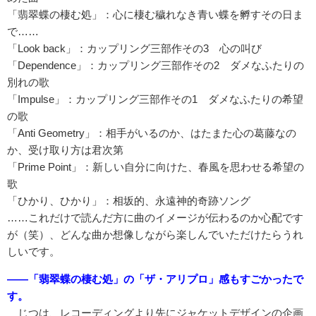
「翡翠蝶の棲む処」：心に棲む穢れなき青い蝶を孵すその日ま
で……
「Look back」：カップリング三部作その3 心の叫び
「Dependence」：カップリング三部作その2 ダメなふたりの
別れの歌
「Impulse」：カップリング三部作その1 ダメなふたりの希望
の歌
「Anti Geometry」：相手がいるのか、はたまた心の葛藤なの
か、受け取り方は君次第
「Prime Point」：新しい自分に向けた、春風を思わせる希望の
歌
「ひかり、ひかり」：相坂的、永遠神的奇跡ソング
……これだけで読んだ方に曲のイメージが伝わるのか心配です
が（笑）、どんな曲か想像しながら楽しんでいただけたらうれ
しいです。
――「翡翠蝶の棲む処」の「ザ・アリプロ」感もすごかったで
す。
じつは、レコーディングより先にジャケットデザインの企画