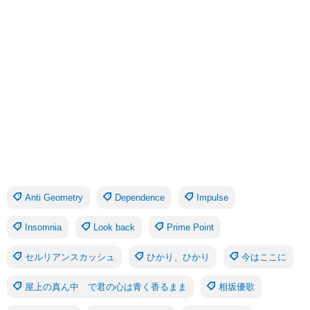
Anti Geometry
Dependence
Impulse
Insomnia
Look back
Prime Point
セルリアンスカッシュ
ひかり、ひかり
今はここに
屋上の真ん中 で君の心は青く香るまま
相坂優歌