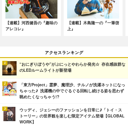
【連載】河西健吾の『趣味の
【連載】木島隆一の『一筆啓
アレコレ』
上』
アクセスランキング
“おにぎりぼうや”がぷにっとやわらか発光☆ 存在感抜群な
のLEDルームライトが新登場
「東方Project」霊夢、魔理沙、チルノが洗濯ネットになっ
ちゃった♪ 洗濯機の中でぐるぐる回転し続ける姿を思わず
眺めたくなっちゃう!?
ウッディ、ジェシーのファッションを日常に♪「トイ・ス
トーリー」の世界観を楽しむ限定アイテム登場【GLOBAL
WORK】