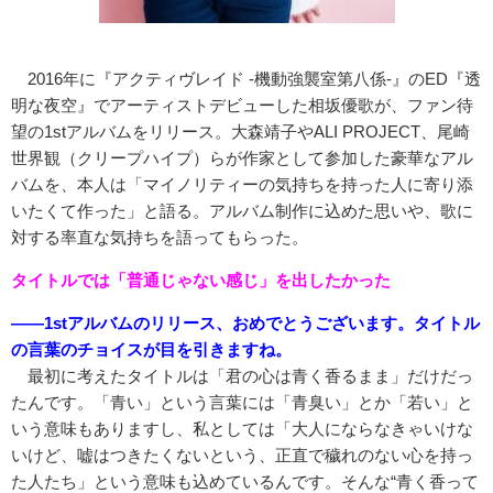
2016年に『アクティヴレイド -機動強襲室第八係-』のED『透
明な夜空』でアーティストデビューした相坂優歌が、ファン待
望の1stアルバムをリリース。大森靖子やALI PROJECT、尾崎
世界観（クリープハイプ）らが作家として参加した豪華なアル
バムを、本人は「マイノリティーの気持ちを持った人に寄り添
いたくて作った」と語る。アルバム制作に込めた思いや、歌に
対する率直な気持ちを語ってもらった。
タイトルでは「普通じゃない感じ」を出したかった
――1stアルバムのリリース、おめでとうございます。タイトル
の言葉のチョイスが目を引きますね。
最初に考えたタイトルは「君の心は青く香るまま」だけだっ
たんです。「青い」という言葉には「青臭い」とか「若い」と
いう意味もありますし、私としては「大人にならなきゃいけな
いけど、嘘はつきたくないという、正直で穢れのない心を持っ
た人たち」という意味も込めているんです。そんな“青く香って