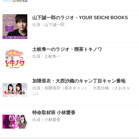
山下誠一郎のラジオ・YOUR SEICHI BOOKS
出演：山下誠一郎
土岐隼一のラジオ・喫茶トキノワ
出演：土岐隼一
加隈亜衣・大西沙織のキャン丁目キャン番地
出演：加隈亜衣（亜衣キャン）、大西沙織 （さおキャ
ン）
特命取材班 小林愛香
出演：小林愛香