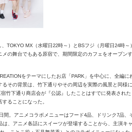
、TOKYO MX（水曜日22時～）とBSフジ（月曜日24時～
、アニメの舞台でもある原宿で、期間限定のカフェをオープン
CREATIONをテーマにしたお店「PARK」を中心に、全編に
するその背景は、竹下通りやその周辺を実際の風景と同様
原宿竹下通り商店会が『公認』したことはすでに発表された
店することになった。
25日間。アニメコラボメニューはフード4品、ドリンク7品、
1品は、アニメ各話にスイーツが登場することから、主演キ