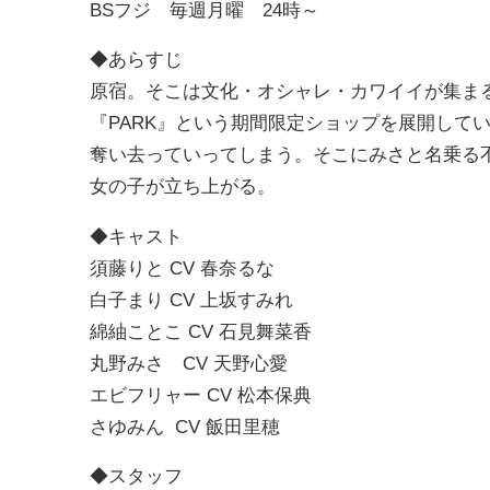
BSフジ 毎週月曜 24時～
◆あらすじ
原宿。そこは文化・オシャレ・カワイイが集ま
『PARK』という期間限定ショップを展開して
奪い去っていってしまう。そこにみさと名乗る
女の子が立ち上がる。
◆キャスト
須藤りと CV 春奈るな
白子まり CV 上坂すみれ
綿紬ことこ CV 石見舞菜香
丸野みさ CV 天野心愛
エビフリャー CV 松本保典
さゆみん CV 飯田里穂
◆スタッフ