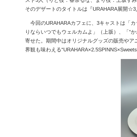
スト3人（りと役：春奈るな、まり役：上坂す
そのデザートのタイトルは『URAHARA展開☆
今回のURAHARAカフェに、3キャストは「
りならいつでもウェルカムよ」（上坂）、「“か
寄せた。期間中はオリジナルグッズの販売やア
界観も味わえる“URAHARA×2.5SPINNS×Sw