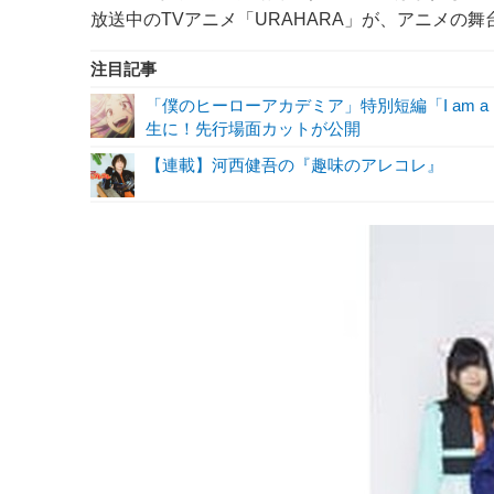
放送中のTVアニメ「URAHARA」が、アニメの
注目記事
「僕のヒーローアカデミア」特別短編「I am a 
生に！先行場面カットが公開
【連載】河西健吾の『趣味のアレコレ』