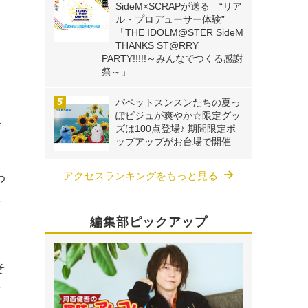
SideM×SCRAPが送る “リア
ル・プロデューサー体験”
「THE IDOLM@STER SideM
THANKS ST@RRY
PARTY!!!!!～みんなでつくる感謝
祭～」
パペットスンスンたちの夏っ
）
ぽビジュが爽やか☆限定グッ
す
ズは100点登場♪ 期間限定ポ
ップアップがお台場で開催
アクセスランキングをもっと見る
わ
に
編集部ピックアップ
そ
ャ