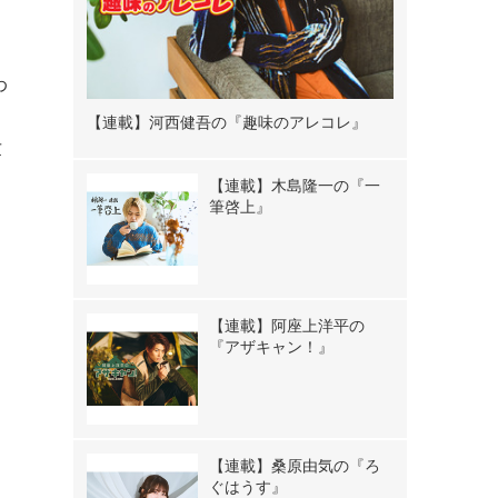
。
わ
【連載】河西健吾の『趣味のアレコレ』
世
【連載】木島隆一の『一
筆啓上』
【連載】阿座上洋平の
『アザキャン！』
【連載】桑原由気の『ろ
ぐはうす』