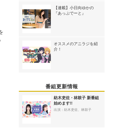
【連載】小日向ゆかの
『あっぷでーと』
を
の
オススメのアニラジを紹
介！
番組更新情報
紡木吏佐・林鼓子 新番組
始めます!!
出演：紡木吏佐、林鼓子