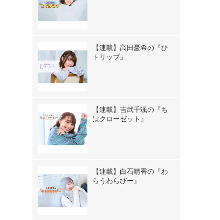
【連載】高田憂希の『ひ
トリップ』
【連載】吉武千颯の『ち
はクローゼット』
【連載】白石晴香の『わ
らうわらびー』