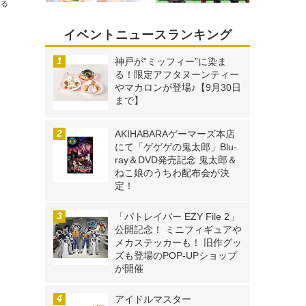
送る
イベントニュースランキング
神戸が“ミッフィー”に染ま
る！限定アフタヌーンティー
やマカロンが登場♪【9月30日
まで】
AKIHABARAゲーマーズ本店
にて「ゲゲゲの鬼太郎」Blu-
ray＆DVD発売記念 鬼太郎＆
ねこ娘のうちわ配布会が決
定！
「パトレイバー EZY File 2」
公開記念！ ミニフィギュアや
メカステッカーも！ 旧作グッ
ズも登場のPOP-UPショップ
が開催
アイドルマスター