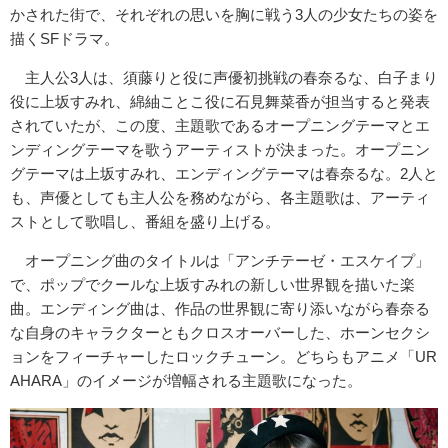
かされた街で、それぞれの思いを胸に戦う3人の少女たちの姿を
描くSFドラマ。
主人公3人は、須藤りと役に声優初挑戦の春奈るな、白子まり
役に上坂すみれ、綿紬ことこ役に石見舞菜香が担当すると発表
されていたが、この度、主題歌であるオープニングテーマとエ
ンディングテーマを歌うアーティストが決まった。オープニン
グテーマは上坂すみれ、エンディングテーマは春奈るな。2人と
も、声優としても主人公を務めながら、各主題歌は、アーティ
ストとして歌唱し、番組を盛り上げる。
オープニング曲のタイトルは「アンチテーゼ・エスケイプ」
で、ポップでクールな上坂すみれの新しい世界観を描いた楽
曲。エンディング曲は、作品の世界観に寄り添いながら春奈る
な自身のキャラクターともクロスオーバーした、ホーンセクシ
ョンをフィーチャーしたロックチューン。どちらもアニメ「UR
AHARA」のイメージが増幅される主題歌になった。