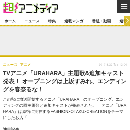
CL
ホーム
ニュース
特集
連載マンガ
番組・動画
連載
ニュース
ニュース一覧
アニメ
特集
ゲーム・アプリ
マンガ
特集一覧
カバー
連載マンガ
2017.8.22 Tue 12:00
ニュース
アニメ
映画
音楽
インタビュー
レポート
連載マンガ一覧
連載一覧
番組・動画
TVアニメ「URAHARA」主題歌&追加キャスト
グッズ
イベント
発表！ オープニングは上坂すみれ、エンディン
ラキりす
番組・動画一覧
ラジオ
連載・ブログ
グを春奈るな！
声優
コスプレ
動画
連載・ブログ一覧
コラム
この秋に放送開始するアニメ「URAHARA」のオープニング、エン
舞台
新帝スタ
ディングの両主題歌と追加キャストが発表された。 アニメ「URA
編集部ブログ・お知らせ
HARA」は原宿に実在するFASHION×OTAKU×CREATIONをテーマ
にしたお店「 …
注目記事