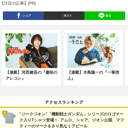
【注目の記事】[PR]
シェア
ポスト
送る
【連載】河西健吾の『趣味の
【連載】木島隆一の『一筆啓
アレコレ』
上』
アクセスランキング
“ジークジオン”「機動戦士ガンダム」シリーズのロゴマー
ク入りTシャツ登場！ アムロ、シャア、ジオン公国、マフ
ティーのマークをさり気なくアピール