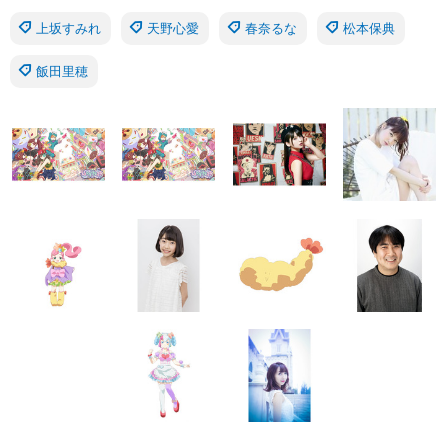
上坂すみれ
天野心愛
春奈るな
松本保典
飯田里穂