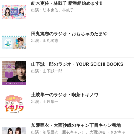
紡木吏佐・林鼓子 新番組始めます!!
出演：紡木吏佐、林鼓子
田丸篤志のラジオ・おもちゃのたまや
出演：田丸篤志
山下誠一郎のラジオ・YOUR SEICHI BOOKS
出演：山下誠一郎
土岐隼一のラジオ・喫茶トキノワ
出演：土岐隼一
加隈亜衣・大西沙織のキャン丁目キャン番地
出演：加隈亜衣（亜衣キャン）、大西沙織 （さおキャ