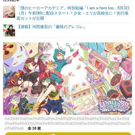
「僕のヒーローアカデミア」特別短編「I am a hero too」8月3日
（月）午前0時に配信スタート！少女・エリが高校生に！先行場
面カットが公開
【連載】河西健吾の『趣味のアレコレ』
%e3%82%a6%e3%83%a9%e3%83%8f%e3%83%a9%e3%83%a1%e3%8
2%a4%e3%83%b3%e3%83%93%e3%82%b8%e3%83%a5%e3%82%a2%
e3%83%ab
全 10 枚