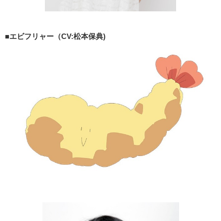
■エビフリャー（CV:松本保典)