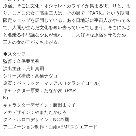
原宿。そこは文化・オシャレ・カワイイが集まる街。りと、ま
り、ことこの女子高生三人は、その街で『PARK』という期間
限定ショップを展開している。ある日地球に宇宙人がやって来
て、人間が生んだ文化を奪い去っていってしまう。そこにみさ
と名乗る不思議な少女が現れ――。大好きな原宿を守るため、
三人の女の子が立ち上がる。
◆スタッフ
監督：久保亜美香
演出主任：荒川真嗣
シリーズ構成：高橋ナツコ
原案：パトリック・マシアス（クランチロール）
キャラクター原案：たなか麦（PAR
K）
キャラクターデザイン：藤田まり子
メカデザイン：やまだたかひろ
タイトルロゴデザイン：NC帝國
アニメーション制作：白組×EMTスクエアード