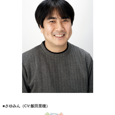
■さゆみん（CV:飯田里穂）