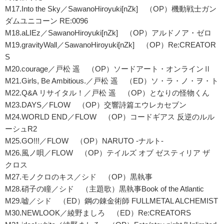
M17.Into the Sky／SawanoHiroyuki[nZk] （OP）機動戦士ガン
ダムユニコーン RE:0096
M18.aLIEz／SawanoHiroyuki[nZk] （OP）アルドノア・ゼロ
M19.gravityWall／SawanoHiroyuki[nZk] （OP）Re:CREATOR
S
M20.courage／戸松 遥 （OP）ソードアート・オンラインⅡ
M21.Girls, Be Ambitious.／戸松 遥 （ED）ソ・ラ・ノ・ヲ・ト
M22.Q&A リサイタル！／戸松 遥 （OP）となりの怪物くん
M23.DAYS／FLOW （OP）交響詩篇エウレカセブン
M24.WORLD END／FLOW （OP）コードギアス 反逆のルル
ーシュR2
M25.GO!!!／FLOW （OP）NARUTO -ナルト-
M26.風ノ唄／FLOW （OP）テイルズ オブ ゼスティリア ザ
クロス
M27.モノクロのキス／シド （OP）黒執事
M28.硝子の瞳／シド （主題歌）黒執事Book of the Atlantic
M29.嘘／シド （ED）鋼の錬金術師 FULLMETAL ALCHEMIST
M30.NEWLOOK／綾野ましろ （ED）Re:CREATORS