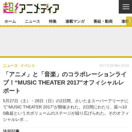
CL
ホーム
ニュース
特集
連載マンガ
番組・動画
連載
ニュース
ニュース一覧
アニメ
特集
ゲーム・アプリ
マンガ
特集一覧
カバー
連載マンガ
2017.5.29 Mon 23:00
ニュース
イベント
映画
音楽
インタビュー
レポート
連載マンガ一覧
連載一覧
番組・動画
「アニメ」と「音楽」のコラボレーションライ
グッズ
イベント
ブ！“MUSIC THEATER 2017”オフィシャルレ
ラキりす
番組・動画一覧
ラジオ
連載・ブログ
ポート
声優
コスプレ
動画
連載・ブログ一覧
コラム
5月27日（土）・28日（日）の2日間、さいたまスーパーアリーナに
舞台
新帝スタ
て“MUSIC THEATER 2017”が開催された。2日間にわたり、延べ10
編集部ブログ・お知らせ
0曲超という大ボリュームのステージが繰り広げられた。そのオフィ
シャルレポ …
注目記事