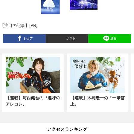
【注目の記事】[PR]
シェア
ポスト
送る
【連載】河西健吾の『趣味の
【連載】木島隆一の『一筆啓
アレコレ』
上』
アクセスランキング