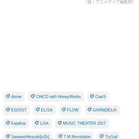
《超！アニメディア編集部》
Aimer
CHiCO with HoneyWorks
ClariS
EGOIST
ELISA
FLOW
GARNiDELiA
Kalafina
LiSA
MUSIC THEATER 2017
SawanoHiroyuki[nZk]
T.M.Revolution
TrySail