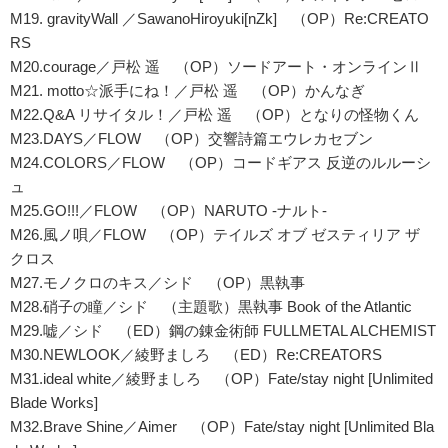
M19. gravityWall ／SawanoHiroyuki[nZk] （OP）Re:CREATO
RS
M20.courage／戸松 遥 （OP）ソードアート・オンラインⅡ
M21. motto☆派手にね！／戸松 遥 （OP）かんなぎ
M22.Q&A リサイタル！／戸松 遥 （OP）となりの怪物くん
M23.DAYS／FLOW （OP）交響詩篇エウレカセブン
M24.COLORS／FLOW （OP）コードギアス 反逆のルルーシ
ュ
M25.GO!!!／FLOW （OP）NARUTO -ナルト-
M26.風ノ唄／FLOW （OP）テイルズ オブ ゼスティリア ザ
クロス
M27.モノクロのキス／シド （OP）黒執事
M28.硝子の瞳／シド （主題歌）黒執事 Book of the Atlantic
M29.嘘／シド （ED）鋼の錬金術師 FULLMETAL ALCHEMIST
M30.NEWLOOK／綾野ましろ （ED）Re:CREATORS
M31.ideal white／綾野ましろ （OP）Fate/stay night [Unlimited
Blade Works]
M32.Brave Shine／Aimer （OP）Fate/stay night [Unlimited Bla