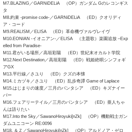
M7.BLAZING／GARNiDELiA （OP）ガンダム Gのレコンギス
タ
M8.約束 -promise code-／GARNiDELiA （ED）クオリディ
ア・コード
M9.REALISM／ELISA （ED）革命機ヴァルヴレイヴ
M10.EONIAN -イオニアン-／ELISA （主題歌）楽園追放 –Exp
elled from Paradise-
M11.君がいる場所／高垣彩陽 （ED）世紀末オカルト学院
M12.Next Destination／高垣彩陽 （ED）戦姫絶唄シンフォギ
アGX
M13.平行線／さユり （ED）クズの本懐
M14.ミカヅキ／さユり （ED）乱歩奇譚 Game of Laplace
M15.はじまりの速度／三月のパンタシア （ED）キズナイー
バー
M16.フェアリーテイル／三月のパンタシア （ED）亜人ちゃ
んは語りたい
M17.Into the Sky／SawanoHiroyuki[nZk] （OP）機動戦士ガン
ダムユニコーン RE:0096
M18. ＆Ｚ／SawanoHiroyuki[nZk] （OP）アルドノア・ゼロ