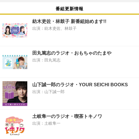
番組更新情報
紡木吏佐・林鼓子 新番組始めます!!
出演：紡木吏佐、林鼓子
田丸篤志のラジオ・おもちゃのたまや
出演：田丸篤志
山下誠一郎のラジオ・YOUR SEICHI BOOKS
出演：山下誠一郎
土岐隼一のラジオ・喫茶トキノワ
出演：土岐隼一