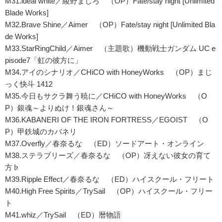
M31.ideal white／綾野ましろ （OP）Fate/stay night [Unlimited
Blade Works]
M32.Brave Shine／Aimer （OP）Fate/stay night [Unlimited Bla
de Works]
M33.StarRingChild／Aimer （主題歌）機動戦士ガンダム UC e
pisode7「虹の彼方に」
M34.アイのシナリオ／CHiCO with HoneyWorks （OP）まじ
っく快斗 1412
M35.今日もサクラ舞う暁に／CHiCO with HoneyWorks （O
P）銀魂～よりぬけ！銀魂さん～
M36.KABANERI OF THE IRON FORTRESS／EGOIST （O
P）甲鉄城のカバネリ
M37.Overfly／春奈るな （ED）ソードアート・オンライン
M38.ステラブリーズ／春奈るな （OP）冴えない彼女の育て
方♭
M39.Ripple Effect／春奈るな （ED）ハイスクール・フリート
M40.High Free Spirits／TrySail （OP）ハイスクール・フリー
ト
M41.whiz／TrySail （ED）暦物語