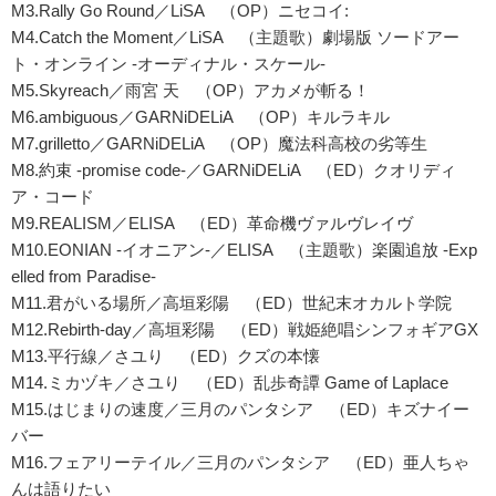
M3.Rally Go Round／LiSA （OP）ニセコイ:
M4.Catch the Moment／LiSA （主題歌）劇場版 ソードアー
ト・オンライン -オーディナル・スケール-
M5.Skyreach／雨宮 天 （OP）アカメが斬る！
M6.ambiguous／GARNiDELiA （OP）キルラキル
M7.grilletto／GARNiDELiA （OP）魔法科高校の劣等生
M8.約束 -promise code-／GARNiDELiA （ED）クオリディ
ア・コード
M9.REALISM／ELISA （ED）革命機ヴァルヴレイヴ
M10.EONIAN -イオニアン-／ELISA （主題歌）楽園追放 -Exp
elled from Paradise-
M11.君がいる場所／高垣彩陽 （ED）世紀末オカルト学院
M12.Rebirth-day／高垣彩陽 （ED）戦姫絶唱シンフォギアGX
M13.平行線／さユり （ED）クズの本懐
M14.ミカヅキ／さユり （ED）乱歩奇譚 Game of Laplace
M15.はじまりの速度／三月のパンタシア （ED）キズナイー
バー
M16.フェアリーテイル／三月のパンタシア （ED）亜人ちゃ
んは語りたい