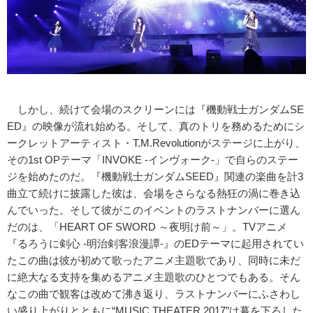
しかし、続けて会場のスクリーンには『機動戦士ガンダムSE
ED』の映像が流れ始める。そして、真のトリを務めるためにシ
ークレットアーティスト・T.M.Revolutionがステージに上がり、
その1st OPテーマ「INVOKE -インヴォーク-」で自らのステー
ジを始めたのだ。『機動戦士ガンダムSEED』関連の楽曲を計3
曲立て続けに披露した彼は、会場をさらなる熱狂の渦に巻き込
んでいった。そして彼がこのイベントのラストナンバーに選ん
だのは、「HEART OF SWORD ～夜明け前～」。TVアニメ
『るろうに剣心 -明治剣客浪漫譚-』のEDテーマに起用されてい
たこの曲は彼が初めて歌ったアニメ主題歌であり、同時に未だ
に絶大なる支持を集めるアニメ主題歌のひとつでもある。そん
なこの曲で観客は改めて沸き返り、ラストナンバーにふさわし
い盛り上がりとともに“MUSIC THEATER 2017”は幕を下ろした