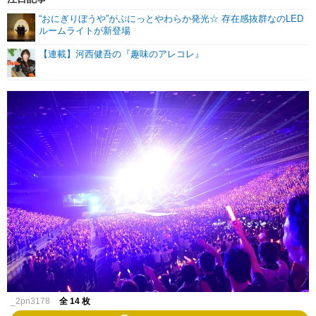
“おにぎりぼうや”がぷにっとやわらか発光☆ 存在感抜群なのLED
ルームライトが新登場
【連載】河西健吾の『趣味のアレコレ』
_2pn3178
全 14 枚