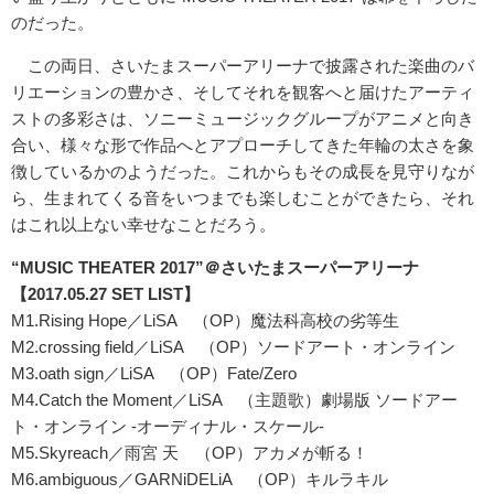
のだった。
この両日、さいたまスーパーアリーナで披露された楽曲のバ
リエーションの豊かさ、そしてそれを観客へと届けたアーティ
ストの多彩さは、ソニーミュージックグループがアニメと向き
合い、様々な形で作品へとアプローチしてきた年輪の太さを象
徴しているかのようだった。これからもその成長を見守りなが
ら、生まれてくる音をいつまでも楽しむことができたら、それ
はこれ以上ない幸せなことだろう。
“MUSIC THEATER 2017”＠さいたまスーパーアリーナ
【2017.05.27 SET LIST】
M1.Rising Hope／LiSA （OP）魔法科高校の劣等生
M2.crossing field／LiSA （OP）ソードアート・オンライン
M3.oath sign／LiSA （OP）Fate/Zero
M4.Catch the Moment／LiSA （主題歌）劇場版 ソードアー
ト・オンライン -オーディナル・スケール-
M5.Skyreach／雨宮 天 （OP）アカメが斬る！
M6.ambiguous／GARNiDELiA （OP）キルラキル