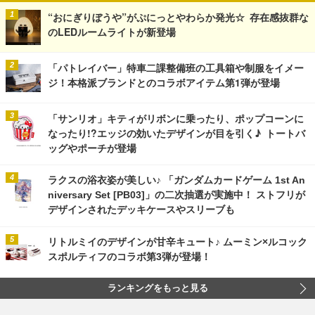
“おにぎりぼうや”がぷにっとやわらか発光☆ 存在感抜群な
のLEDルームライトが新登場
「パトレイバー」特車二課整備班の工具箱や制服をイメー
ジ！本格派ブランドとのコラボアイテム第1弾が登場
「サンリオ」キティがリボンに乗ったり、ポップコーンに
なったり!?エッジの効いたデザインが目を引く♪ トートバ
ッグやポーチが登場
ラクスの浴衣姿が美しい♪ 「ガンダムカードゲーム 1st An
niversary Set [PB03]」の二次抽選が実施中！ ストフリが
デザインされたデッキケースやスリーブも
リトルミイのデザインが甘辛キュート♪ ムーミン×ルコック
スポルティフのコラボ第3弾が登場！
ランキングをもっと見る