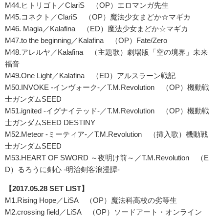
M44.ヒトリゴト／ClariS （OP）エロマンガ先生
M45.コネクト／ClariS （OP）魔法少女まどか☆マギカ
M46. Magia／Kalafina （ED）魔法少女まどか☆マギカ
M47.to the beginning／Kalafina （OP）Fate/Zero
M48.アレルヤ／Kalafina （主題歌）劇場版「空の境界」未来
福音
M49.One Light／Kalafina （ED）アルスラーン戦記
M50.INVOKE -インヴォーク-／T.M.Revolution （OP）機動戦
士ガンダムSEED
M51.ignited -イグナイテッド-／T.M.Revolution （OP）機動戦
士ガンダムSEED DESTINY
M52.Meteor -ミーティア-／T.M.Revolution （挿入歌）機動戦
士ガンダムSEED
M53.HEART OF SWORD ～夜明け前～／T.M.Revolution （E
D）るろうに剣心 -明治剣客浪漫譚-
【2017.05.28 SET LIST】
M1.Rising Hope／LiSA （OP）魔法科高校の劣等生
M2.crossing field／LiSA （OP）ソードアート・オンライン