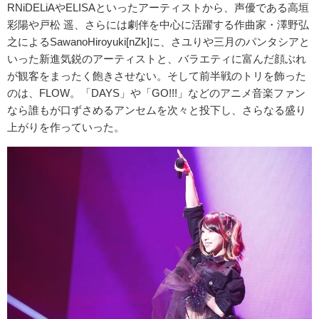
RNiDELiAやELISAといったアーティストから、声優である高垣
彩陽や戸松 遥、さらには劇伴を中心に活躍する作曲家・澤野弘
之によるSawanoHiroyuki[nZk]に、さユりや三月のパンタシアと
いった新進気鋭のアーティストと、バラエティに富んだ顔ぶれ
が観客をまったく飽きさせない。そして前半戦のトリを飾った
のは、FLOW。「DAYS」や「GO!!!」などのアニメ音楽ファン
なら誰もが口ずさめるアンセムを次々と投下し、さらなる盛り
上がりを作っていった。