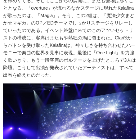
を締めくくる。そしてここからの展開に、またも会場は沸くこ
ととなる。「overture」が流れるなかステージに現れたKalafina
が歌ったのは、「Magia」。そう、この2組は、『魔法少女まど
か☆マギカ』のOP／EDテーマでしっかりステージをリレーし
ていったのである。イベント終盤に来てのこのアツいセットリ
ストの構成に、客席はまたもや熱狂の渦に包まれた。ClariSか
らバトンを受け取ったKalafinaは、神々しさを持ち合わせたハー
モニーで楽曲の世界を見事に表現。最後に「One Light」を力強
く歌いきり、もう一段客席のボルテージを上げたところで3人は
降壇。こうして出演が発表されていたアーティストは、すべて
出番を終えたのだった。