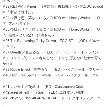
de Works]
M33.RE:I AM／Aimer （主題歌）機動戦士ガンダムUC episod
e6「宇宙と地球と」
M34.世界は恋に落ちている／CHiCO with HoneyWorks （O
P）アオハライド
M35.今日もサクラ舞う暁に／CHiCO with HoneyWorks （O
P）銀魂～よりぬけ！銀魂さん～
M36.The Everlasting Guilty Crown／EGOIST （OP）ギルティ
クラウン
M37.Overfly／春奈るな （ED）ソードアート・オンライン
M38.ステラブリーズ／春奈るな （OP）冴えない彼女の育て
かた♭
M39.Ripple Effect／春奈るな （ED）ハイスクール・フリート
M40.High Free Spirits／TrySail （OP）ハイスクール・フリー
ト
M41.コバルト／TrySail （ED）Classroom☆Crisis
M42.adrenaline!!!／TrySail （ED）エロマンガ先生
M43.clever／ClariS×GARNiDELiA （ED）クオリディア・コー
ド