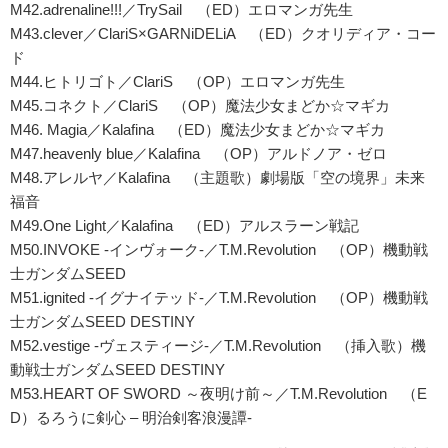
M42.adrenaline!!!／TrySail （ED）エロマンガ先生
M43.clever／ClariS×GARNiDELiA （ED）クオリディア・コー
ド
M44.ヒトリゴト／ClariS （OP）エロマンガ先生
M45.コネクト／ClariS （OP）魔法少女まどか☆マギカ
M46. Magia／Kalafina （ED）魔法少女まどか☆マギカ
M47.heavenly blue／Kalafina （OP）アルドノア・ゼロ
M48.アレルヤ／Kalafina （主題歌）劇場版「空の境界」未来
福音
M49.One Light／Kalafina （ED）アルスラーン戦記
M50.INVOKE -インヴォーク-／T.M.Revolution （OP）機動戦
士ガンダムSEED
M51.ignited -イグナイテッド-／T.M.Revolution （OP）機動戦
士ガンダムSEED DESTINY
M52.vestige -ヴェスティージ-／T.M.Revolution （挿入歌）機
動戦士ガンダムSEED DESTINY
M53.HEART OF SWORD ～夜明け前～／T.M.Revolution （E
D）るろうに剣心 – 明治剣客浪漫譚-