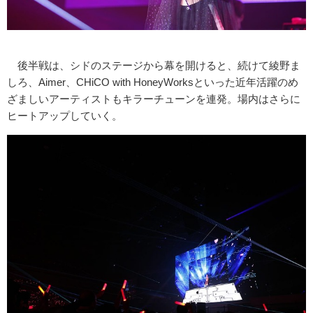
後半戦は、シドのステージから幕を開けると、続けて綾野ま
しろ、Aimer、CHiCO with HoneyWorksといった近年活躍のめ
ざましいアーティストもキラーチューンを連発。場内はさらに
ヒートアップしていく。