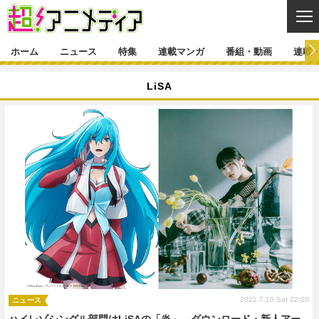
CL
ホーム
ニュース
特集
連載マンガ
番組・動画
連載
ニュース
LiSA
ニュース一覧
アニメ
特集
ゲーム・アプリ
マンガ
特集一覧
カバー
連載マンガ
映画
音楽
インタビュー
レポート
連載マンガ一覧
連載一覧
番組・動画
グッズ
イベント
ラキりす
番組・動画一覧
ラジオ
連載・ブログ
声優
コスプレ
動画
連載・ブログ一覧
コラム
舞台
新帝スタ
編集部ブログ・お知らせ
2021.7.10 Sat 22:20
ニュース
ハイレゾシングル部門はLiSAの「炎」、ダウンロード・新人アー