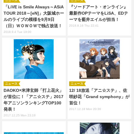
ニュース
ニュース
「LiVE is Smile Always～ASiA
『ソードアート・オンライン』
TOUR 2018～[eN]」大阪城ホー
最新作OPテーマをLiSA、EDテ
ルのライブの模様を9月9日
ーマを藍井エイルが担当！
（日）ＷＯＷＯＷで独占放送！
2018.8.16 Thu 22:41
2018.9.4 Tue 19:00
ニュース
ニュース
DAOKO×米津玄師「打上花火」
12/ 18放送「アニ☆ステ」、佐
が首位に！「アニ☆ステ」2017
咲紗花「Grand symphony」が
年アニソンランキングTOP100
首位！
発表！
2017.12.18 Mon 20:30
2017.12.25 Mon 23:19