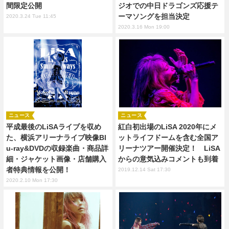
間限定公開
ジオでの中日ドラゴンズ応援テ
ーマソングを担当決定
2020.3.24 Tue 11:45
2020.3.16 Mon 19:00
ニュース
ニュース
平成最後のLiSAライブを収め
紅白初出場のLiSA 2020年にメ
た、横浜アリーナライブ映像Bl
ットライフドームを含む全国ア
u-ray&DVDの収録楽曲・商品詳
リーナツアー開催決定！ LiSA
細・ジャケット画像・店舗購入
からの意気込みコメントも到着
者特典情報を公開！
2019.12.14 Sat 17:30
2020.2.10 Mon 17:30