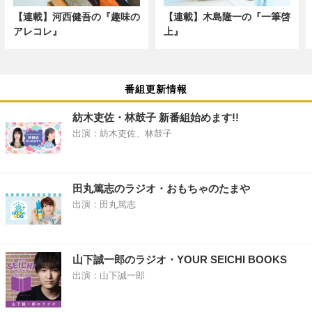
【連載】河西健吾の『趣味の
【連載】木島隆一の『一筆啓
アレコレ』
上』
番組更新情報
紡木吏佐・林鼓子 新番組始めます!!
出演：紡木吏佐、林鼓子
田丸篤志のラジオ・おもちゃのたまや
出演：田丸篤志
山下誠一郎のラジオ・YOUR SEICHI BOOKS
出演：山下誠一郎