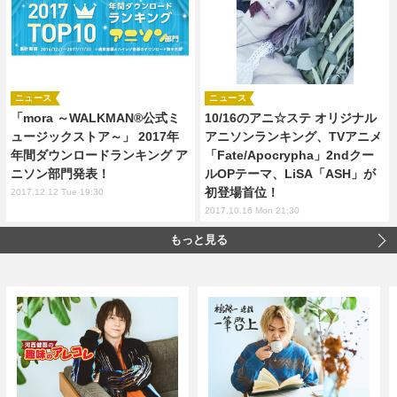
ニュース
ニュース
「mora ～WALKMAN®公式ミ
10/16のアニ☆ステ オリジナル
ュージックストア～」 2017年
アニソンランキング、TVアニメ
年間ダウンロードランキング ア
「Fate/Apocrypha」2ndクー
ニソン部門発表！
ルOPテーマ、LiSA「ASH」が
初登場首位！
2017.12.12 Tue 19:30
2017.10.16 Mon 21:30
もっと見る