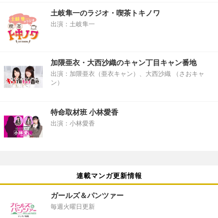
土岐隼一のラジオ・喫茶トキノワ
出演：土岐隼一
加隈亜衣・大西沙織のキャン丁目キャン番地
出演：加隈亜衣（亜衣キャン）、大西沙織 （さおキャ
ン）
特命取材班 小林愛香
出演：小林愛香
連載マンガ更新情報
ガールズ＆パンツァー
毎週火曜日更新