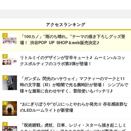
アクセスランキング
「100カノ」“雨のち晴れ。”テーマの描き下ろしグッズ登
場！ 渋谷POP UP SHOP＆web販売決定♪
リトルミイのデザインが甘辛キュート♪ ムーミン×ルコッ
クスポルティフのコラボ第3弾が登場！
「ガンダム 閃光のハサウェイ」マフティーのマークと11
時の文字盤（XI）が暗闇で光る腕時計が登場！ シンプルで
様々な服装に合わせやすく、普段使いもバッチリ♪
“おにぎりぼうや”がぷにっとやわらか発光☆ 存在感抜群な
のLEDルームライトが新登場
「呪術廻戦」虎杖、日車、レジィ・スターら描き起こしミ