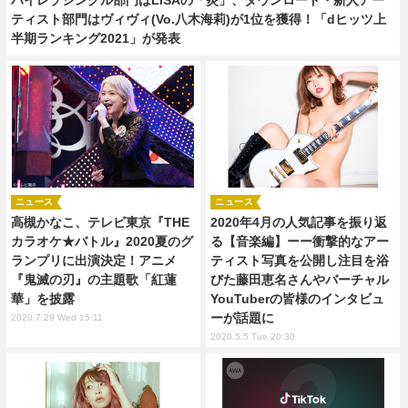
ティスト部門はヴィヴィ(Vo.八木海莉)が1位を獲得！「dヒッツ上
半期ランキング2021」が発表
ニュース
ニュース
高槻かなこ、テレビ東京『THE
2020年4月の人気記事を振り返
カラオケ★バトル』2020夏のグ
る【音楽編】ーー衝撃的なアー
ランプリに出演決定！アニメ
ティスト写真を公開し注目を浴
『鬼滅の刃』の主題歌「紅蓮
びた藤田恵名さんやバーチャル
華」を披露
YouTuberの皆様のインタビュ
ーが話題に
2020.7.29 Wed 15:11
2020.5.5 Tue 20:30