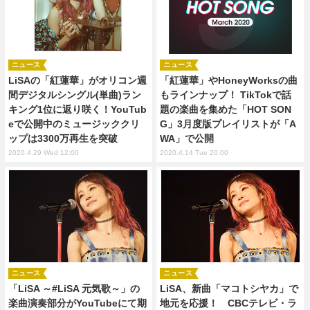
ニュース
ニュース
LiSAの「紅蓮華」がオリコン週
「紅蓮華」やHoneyWorksの曲
間デジタルシングル(単曲)ラン
もラインナップ！ TikTokで話
キング1位に返り咲く！YouTub
題の楽曲を集めた「HOT SON
eで公開中のミュージッククリ
G」3月度版プレイリストが「A
ップは3300万再生を突破
WA」で公開
2020.4.29 Wed 12:00
2020.4.14 Tue 20:00
ニュース
ニュース
「LiSA ～#LiSA 元気歌～」の
LiSA、新曲「マコトシヤカ」で
楽曲演奏部分がYouTubeにて期
地元を応援！ CBCテレビ・ラ