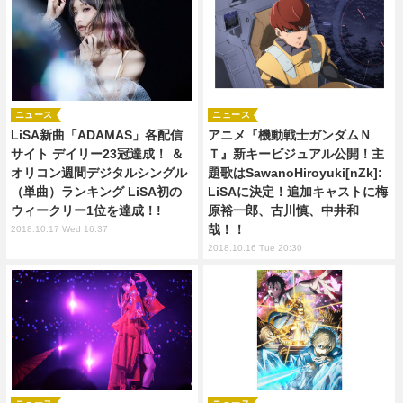
ニュース
ニュース
LiSA新曲「ADAMAS」各配信
アニメ『機動戦士ガンダムＮ
サイト デイリー23冠達成！ ＆
Ｔ』新キービジュアル公開！主
オリコン週間デジタルシングル
題歌はSawanoHiroyuki[nZk]:
（単曲）ランキング LiSA初の
LiSAに決定！追加キャストに梅
ウィークリー1位を達成！!
原裕一郎、古川慎、中井和
哉！！
2018.10.17 Wed 16:37
2018.10.16 Tue 20:30