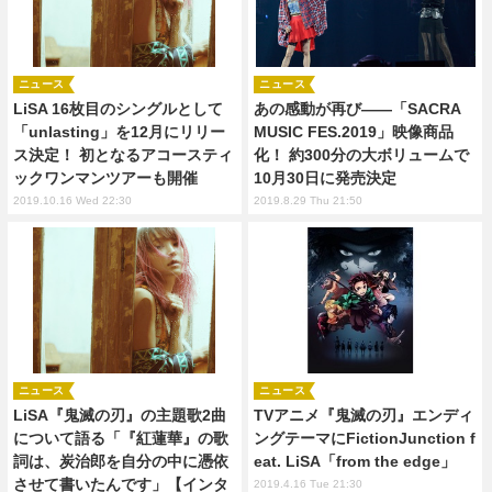
ニュース
ニュース
LiSA 16枚目のシングルとして
あの感動が再び――「SACRA
「unlasting」を12月にリリー
MUSIC FES.2019」映像商品
ス決定！ 初となるアコースティ
化！ 約300分の大ボリュームで
ックワンマンツアーも開催
10月30日に発売決定
2019.10.16 Wed 22:30
2019.8.29 Thu 21:50
ニュース
ニュース
LiSA『鬼滅の刃』の主題歌2曲
TVアニメ『鬼滅の刃』エンディ
について語る「『紅蓮華』の歌
ングテーマにFictionJunction f
詞は、炭治郎を自分の中に憑依
eat. LiSA「from the edge」
させて書いたんです」【インタ
2019.4.16 Tue 21:30