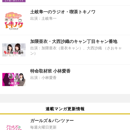
土岐隼一のラジオ・喫茶トキノワ
出演：土岐隼一
加隈亜衣・大西沙織のキャン丁目キャン番地
出演：加隈亜衣（亜衣キャン）、大西沙織 （さおキャ
ン）
特命取材班 小林愛香
出演：小林愛香
連載マンガ更新情報
ガールズ＆パンツァー
毎週火曜日更新