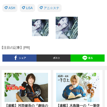
ASH
LiSA
アニ☆ステ
【注目の記事】[PR]
シェア
ポスト
送る
【連載】河西健吾の『趣味の
【連載】木島隆一の『一筆啓