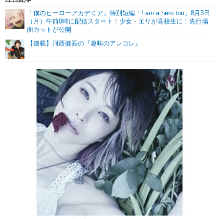
「僕のヒーローアカデミア」特別短編「I am a hero too」8月3日
（月）午前0時に配信スタート！少女・エリが高校生に！先行場
面カットが公開
【連載】河西健吾の『趣味のアレコレ』