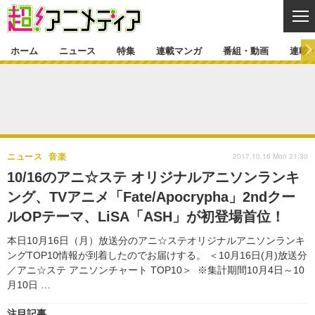
CL
ホーム
ニュース
特集
連載マンガ
番組・動画
連載
ニュース
ニュース一覧
アニメ
特集
ゲーム・アプリ
マンガ
特集一覧
カバー
連載マンガ
2017.10.16 Mon 21:30
ニュース
音楽
映画
音楽
インタビュー
レポート
連載マンガ一覧
連載一覧
番組・動画
10/16のアニ☆ステ オリジナルアニソンランキ
グッズ
イベント
ング、TVアニメ「Fate/Apocrypha」2ndクー
ラキりす
番組・動画一覧
ラジオ
連載・ブログ
ルOPテーマ、LiSA「ASH」が初登場首位！
声優
コスプレ
動画
連載・ブログ一覧
コラム
本日10月16日（月）放送分のアニ☆ステオリジナルアニソンランキ
舞台
新帝スタ
ングTOP10情報が到着したのでお届けする。 ＜10月16日(月)放送分
編集部ブログ・お知らせ
／アニ☆ステ アニソンチャート TOP10＞ ※集計期間10月4日～10
月10日 …
注目記事