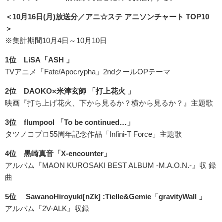
＜10月16日(月)放送分／アニ☆ステ アニソンチャート TOP10
＞
※集計期間10月4日～10月10日
1位 LiSA「ASH 」
TVアニメ「Fate/Apocrypha」2ndクールOPテーマ
2位 DAOKO×米津玄師 「打上花火 」
映画『打ち上げ花火、下から見るか？横から見るか？』主題歌
3位 flumpool 「To be continued…」
タツノコプロ55周年記念作品「Infini-T Force」主題歌
4位 黒崎真音「X-encounter」
アルバム『MAON KUROSAKI BEST ALBUM -M.A.O.N.-』収 録
曲
5位 SawanoHiroyuki[nZk] :Tielle&Gemie「gravityWall 」
アルバム『2V-ALK』収録