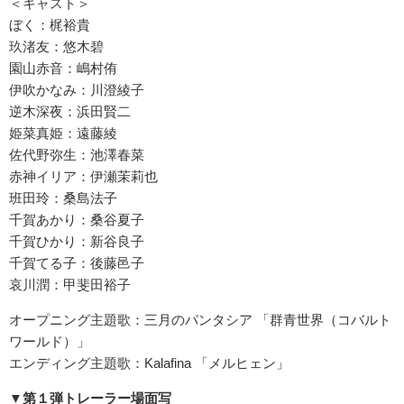
＜キャスト＞
ぼく：梶裕貴
玖渚友：悠木碧
園山赤音：嶋村侑
伊吹かなみ：川澄綾子
逆木深夜：浜田賢二
姫菜真姫：遠藤綾
佐代野弥生：池澤春菜
赤神イリア：伊瀬茉莉也
班田玲：桑島法子
千賀あかり：桑谷夏子
千賀ひかり：新谷良子
千賀てる子：後藤邑子
哀川潤：甲斐田裕子
オープニング主題歌：三月のパンタシア 「群青世界（コバルト
ワールド）」
エンディング主題歌：Kalafina 「メルヒェン」
▼第１弾トレーラー場面写