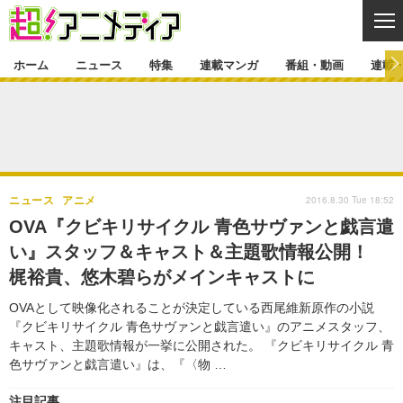
CL
ホーム
ニュース
特集
連載マンガ
番組・動画
連載
ニュース
ニュース一覧
アニメ
特集
ゲーム・アプリ
マンガ
特集一覧
カバー
連載マンガ
2016.8.30 Tue 18:52
ニュース
アニメ
映画
音楽
インタビュー
レポート
連載マンガ一覧
連載一覧
番組・動画
OVA『クビキリサイクル 青色サヴァンと戯言遣
グッズ
イベント
い』スタッフ＆キャスト＆主題歌情報公開！
ラキりす
番組・動画一覧
ラジオ
連載・ブログ
梶裕貴、悠木碧らがメインキャストに
声優
コスプレ
動画
連載・ブログ一覧
コラム
OVAとして映像化されることが決定している西尾維新原作の小説
舞台
新帝スタ
『クビキリサイクル 青色サヴァンと戯言遣い』のアニメスタッフ、
編集部ブログ・お知らせ
キャスト、主題歌情報が一挙に公開された。 『クビキリサイクル 青
色サヴァンと戯言遣い』は、『〈物 …
注目記事