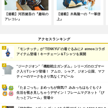
【連載】河西健吾の『趣味の
【連載】木島隆一の『一筆啓
アレコレ』
上』
アクセスランキング
「モンチッチ」が“TENKYU”の着ぐるみに♪ atmosコラボ
アイテム登場！キーチェーン＆Tシャツを展開
“ジークジオン”「機動戦士ガンダム」シリーズのロゴマー
ク入りTシャツ登場！ アムロ、シャア、ジオン公国、マフ
ティーのマークをさり気なくアピール
「たまごっち」まめっちが病気!? みみっちはもぐもぐ♪
生活を覗き見しちゃうデザイン！フレームマグネット「ぴ
たっとフレーム」登場☆