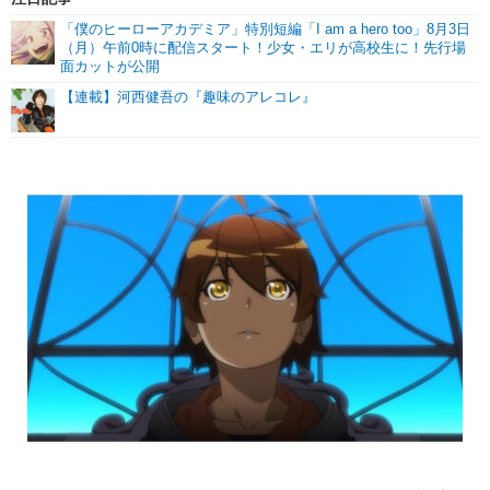
「僕のヒーローアカデミア」特別短編「I am a hero too」8月3日
（月）午前0時に配信スタート！少女・エリが高校生に！先行場
面カットが公開
【連載】河西健吾の『趣味のアレコレ』