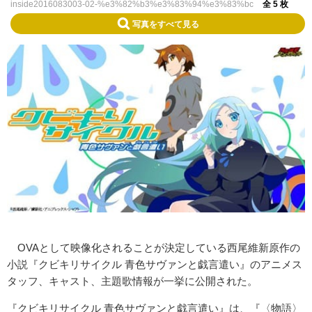
inside2016083003-02-%e3%82%b3%e3%83%94%e3%83%bc
全 5 枚
写真をすべて見る
OVAとして映像化されることが決定している西尾維新原作の
小説『クビキリサイクル 青色サヴァンと戯言遣い』のアニメス
タッフ、キャスト、主題歌情報が一挙に公開された。
『クビキリサイクル 青色サヴァンと戯言遣い』は、『〈物語〉