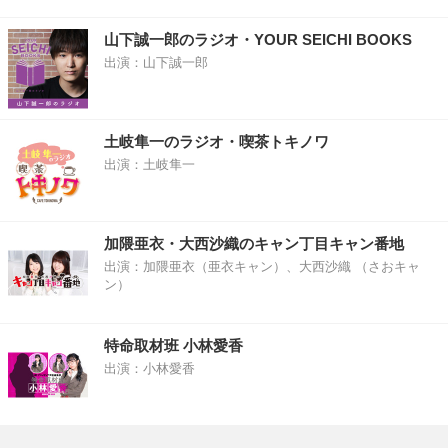
山下誠一郎のラジオ・YOUR SEICHI BOOKS
出演：山下誠一郎
土岐隼一のラジオ・喫茶トキノワ
出演：土岐隼一
加隈亜衣・大西沙織のキャン丁目キャン番地
出演：加隈亜衣（亜衣キャン）、大西沙織 （さおキャ
ン）
特命取材班 小林愛香
出演：小林愛香