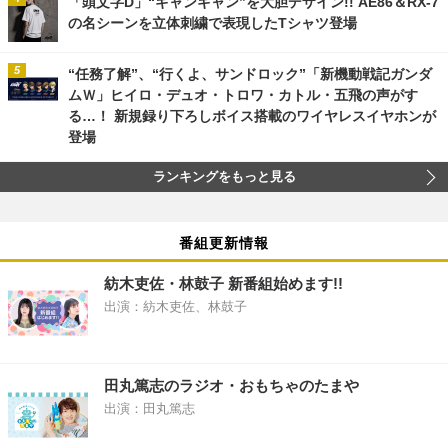
「頭文字D」“ギャンギャン”を大胆デザイン!! AE86＆RX-7
の名シーンを立体刺繍で表現したTシャツ登場
“任務了解”、“行くよ、サンドロック”「新機動戦記ガンダ
ムＷ」ヒイロ・デュオ・トロワ・カトル・五飛の声がす
る…！ 新規録り下ろしボイス搭載のワイヤレスイヤホンが
登場
ランキングをもっと見る
番組更新情報
紡木吏佐・林鼓子 新番組始めます!!
出演：紡木吏佐、林鼓子
田丸篤志のラジオ・おもちゃのたまや
出演：田丸篤志