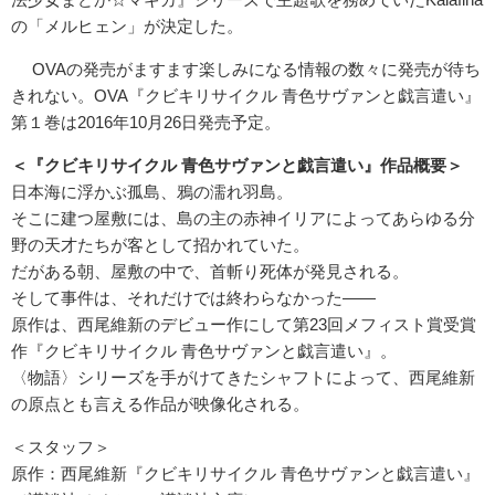
の「メルヒェン」が決定した。
OVAの発売がますます楽しみになる情報の数々に発売が待ち
きれない。OVA『クビキリサイクル 青色サヴァンと戯言遣い』
第１巻は2016年10月26日発売予定。
＜『クビキリサイクル 青色サヴァンと戯言遣い』作品概要＞
日本海に浮かぶ孤島、鴉の濡れ羽島。
そこに建つ屋敷には、島の主の赤神イリアによってあらゆる分
野の天才たちが客として招かれていた。
だがある朝、屋敷の中で、首斬り死体が発見される。
そして事件は、それだけでは終わらなかった――
原作は、西尾維新のデビュー作にして第23回メフィスト賞受賞
作『クビキリサイクル 青色サヴァンと戯言遣い』。
〈物語〉シリーズを手がけてきたシャフトによって、西尾維新
の原点とも言える作品が映像化される。
＜スタッフ＞
原作：西尾維新『クビキリサイクル 青色サヴァンと戯言遣い』