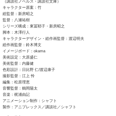
（講談社ノベルス・講談社文庫）
キャラクター原案：竹
総監督：新房昭之
監督：八瀬祐樹
シリーズ構成：東冨耶子・新房昭之
脚本：木澤行人
キャラクターデザイン・総作画監督：渡辺明夫
総作画監督：鈴木博文
イメージボード：okama
美術設定：大原盛仁
美術監督：内藤健
色彩設計：日比野 仁/渡辺康子
撮影監督：江上 怜
編集：松原理恵
音響監督：鶴岡陽太
音楽：梶浦由記
アニメーション制作：シャフト
製作：アニプレックス／講談社／シャフト