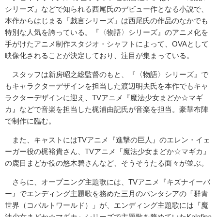
シリーズ』などで知られる西尾氏のデビュー作となる小説で、
本作からはじまる「戯言シリーズ」は西尾氏の作品のなかでも
特別な人気を誇っている。『〈物語〉シリーズ』のアニメ化を
手がけたアニメ制作スタジオ・シャフトによって、OVAとして
映像化されることが決定しており、注目が集まっている。
スタッフは新房昭之総監督のもと、『〈物語〉シリーズ』で
もキャラクターデザインを担当した渡辺明夫氏を本作でもキャ
ラクターデザインに迎え、TVアニメ『魔法少女まどか☆マギ
カ』などで音楽を担当した梶浦由記氏が音楽を担当。豪華布陣
で制作に臨む。
また、キャストにはTVアニメ『進撃の巨人』のエレン・イェ
ーガー役の梶裕貴さん、TVアニメ『魔法少女まどか☆マギカ』
の鹿目まどか役の悠木碧さんなど、そうそうたる面々が並ぶ。
さらに、オープニング主題歌には、TVアニメ『キズナイーバ
ー』でエンディング主題歌を務めた三月のパンタシアの「群青
世界（コバルトワールド）」が、エンディング主題歌には『魔
法少女まどか☆マギカ』シリーズで主題歌を務めていたKalafina