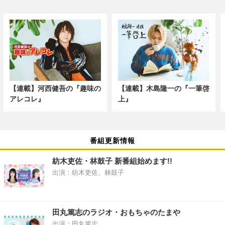
【連載】河西健吾の『趣味の
【連載】木島隆一の『一筆啓
アレコレ』
上』
番組更新情報
紡木吏佐・林鼓子 新番組始めます!!
出演：紡木吏佐、林鼓子
田丸篤志のラジオ・おもちゃのたまや
出演：田丸篤志