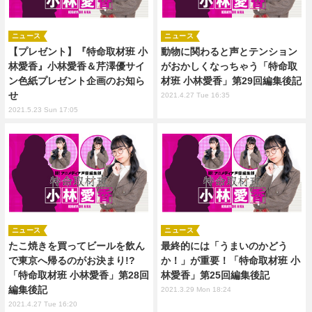
ニュース
ニュース
【プレゼント】『特命取材班 小
動物に関わると声とテンション
林愛香』小林愛香＆芹澤優サイ
がおかしくなっちゃう「特命取
ン色紙プレゼント企画のお知ら
材班 小林愛香」第29回編集後記
せ
2021.4.27 Tue 16:35
2021.5.23 Sun 17:05
ニュース
ニュース
たこ焼きを買ってビールを飲ん
最終的には「うまいのかどう
で東京へ帰るのがお決まり!?
か！」が重要！「特命取材班 小
「特命取材班 小林愛香」第28回
林愛香」第25回編集後記
編集後記
2021.3.29 Mon 18:24
2021.4.27 Tue 16:20