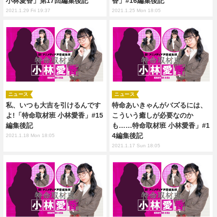
小林愛香」第17回編集後記
香」#16編集後記
2021.1.29 Fri 19:37
2021.1.25 Mon 18:05
ニュース
ニュース
私、いつも大吉を引けるんです
特命あいきゃんがバズるには、
よ!「特命取材班 小林愛香」#15
こういう癒しが必要なのか
編集後記
も……特命取材班 小林愛香」#1
4編集後記
2021.1.18 Mon 18:05
2021.1.17 Sun 18:05