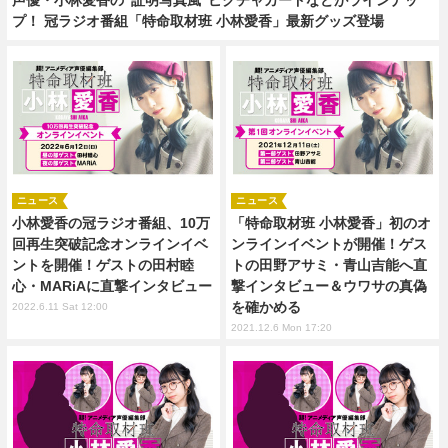
プ！ 冠ラジオ番組「特命取材班 小林愛香」最新グッズ登場
ニュース
ニュース
小林愛香の冠ラジオ番組、10万
「特命取材班 小林愛香」初のオ
回再生突破記念オンラインイベ
ンラインイベントが開催！ゲス
ントを開催！ゲストの田村睦
トの田野アサミ・青山吉能へ直
心・MARiAに直撃インタビュー
撃インタビュー＆ウワサの真偽
を確かめる
2022.6.11 Sat 12:00
2021.12.6 Mon 17:20