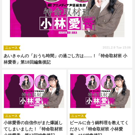
2021.2.9 Tue 15:06
ニュース
あいきゃんの「おうち時間」の過ごし方は……！「特命取材班 小
林愛香」第18回編集後記
ニュース
ニュース
小林愛香の自信作がまた爆誕し
ビールに合う鍋料理を教えてく
てしまいました！「特命取材班
ださい!「特命取材班 小林愛