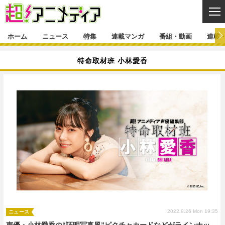
CL
ホーム
ニュース
特集
連載マンガ
番組・動画
連載
ニュース
特命取材班 小林愛香
ニュース一覧
アニメ
特集
ゲーム・アプリ
マンガ
特集一覧
カバー
連載マンガ
映画
音楽
インタビュー
レポート
連載マンガ一覧
連載一覧
番組・動画
グッズ
イベント
ラキりす
番組・動画一覧
ラジオ
連載・ブログ
声優
コスプレ
動画
連載・ブログ一覧
コラム
舞台
新帝スタ
編集部ブログ・お知らせ
2022.9.26 Mon 19:35
ニュース
声優・小林愛香の“証明写真風”ピクチャカードなどがラインナッ