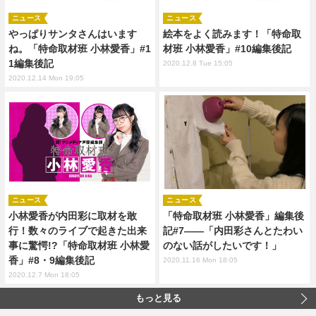
ニュース
ニュース
やっぱりサンタさんはいます
絵本をよく読みます！「特命取
ね。「特命取材班 小林愛香」#1
材班 小林愛香」#10編集後記
1編集後記
2020.12.8 Tue 15:05
2020.12.14 Mon 19:05
ニュース
ニュース
小林愛香が内田彩に取材を敢
「特命取材班 小林愛香」編集後
行！数々のライブで起きた出来
記#7――「内田彩さんとたわい
事に驚愕!?「特命取材班 小林愛
のない話がしたいです！」
香」#8・9編集後記
2020.11.16 Mon 18:05
2020.12.7 Mon 18:05
もっと見る