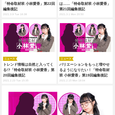
「特命取材班 小林愛香」第22回
は……「特命取材班 小林愛香」
編集後記
第21回編集後記
2021.3.9 Tue 16:38
2021.3.1 Mon 20:50
ニュース
ニュース
トレンド情報は自然と入ってく
バリエーションをもっと増やせ
る!?「特命取材班 小林愛香」第
るようになりたい！「特命取材
20回編集後記
班 小林愛香」第19回編集後記
2021.2.23 Tue 15:35
2021.2.15 Mon 18:04