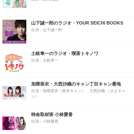
山下誠一郎のラジオ・YOUR SEICHI BOOKS
出演：山下誠一郎
土岐隼一のラジオ・喫茶トキノワ
出演：土岐隼一
加隈亜衣・大西沙織のキャン丁目キャン番地
出演：加隈亜衣（亜衣キャン）、大西沙織 （さおキャ
ン）
特命取材班 小林愛香
出演：小林愛香