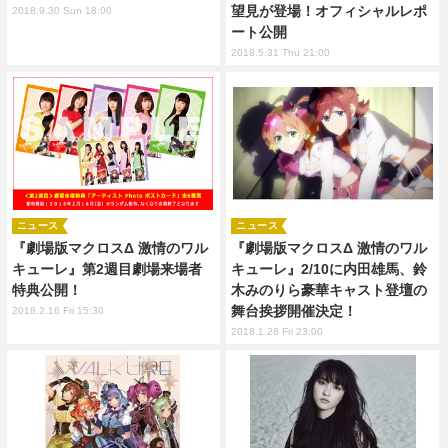
望見が登場！オフィシャルレポ
2018.9.30 Sun 18:00
ート公開
2018.5.31 Thu 21:00
ニュース
ニュース
『劇場版マクロスΔ 激情のワル
『劇場版マクロスΔ 激情のワル
キューレ』第2週目劇場来場者
キューレ』2/10に内⽥雄⾺、鈴
特典公開！
⽊みのりら豪華キャスト登壇の
舞台挨拶開催決定！
2018.2.16 Fri 15:30
2018.1.26 Fri 23:00