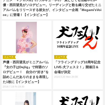
優・西田望見がソロデビュー。リーディングと歌を織り交ぜたミニ
アルバムをリリースする彼女が、インタビュー企画「Megami’sVoi
ce」に登場！【インタビュー】
ニュース
ニュース
声優・西田望見がミニアルバム
「フライングドッグ10周年記念
『女の子はDejlig』で待望のソ
LIVE-犬フェス２！」開催日＆
ロデビュー！ 自分の“好き”を
会場が決定
詰めこんだありのままを表現し
2019.5.20 Mon 20:30
た1枚に【インタビュー】
2019.7.19 Fri 19:30