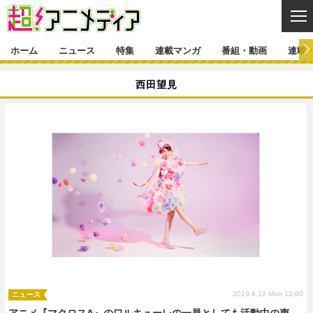
CL
ホーム
ニュース
特集
連載マンガ
番組・動画
連載
ニュース
西田望見
ニュース一覧
アニメ
特集
ゲーム・アプリ
マンガ
特集一覧
カバー
連載マンガ
映画
音楽
インタビュー
レポート
連載マンガ一覧
連載一覧
番組・動画
グッズ
イベント
ラキりす
番組・動画一覧
ラジオ
連載・ブログ
声優
コスプレ
動画
連載・ブログ一覧
コラム
舞台
新帝スタ
編集部ブログ・お知らせ
2019.8.12 Mon 12:00
ニュース
アニメ『マクロスΔ』のワルキューレの一員としても活動中の声