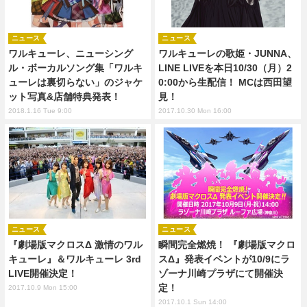
ニュース
ニュース
ワルキューレ、ニューシング
ワルキューレの歌姫・JUNNA、
ル・ボーカルソング集「ワルキ
LINE LIVEを本日10/30（月）2
ューレは裏切らない」のジャケ
0:00から生配信！ MCは西田望
ット写真&店舗特典発表！
見！
2018.1.16 Tue 9:00
2017.10.30 Mon 16:00
ニュース
ニュース
『劇場版マクロスΔ 激情のワル
瞬間完全燃焼！ 『劇場版マクロ
キューレ』＆ワルキューレ 3rd
スΔ』発表イベントが10/9にラ
LIVE開催決定！
ゾーナ川崎プラザにて開催決
定！
2017.10.9 Mon 15:00
2017.10.1 Sun 14:00