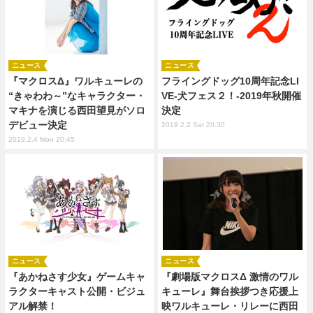
ニュース
ニュース
『マクロスΔ』ワルキューレの
フライングドッグ10周年記念LI
“きゃわわ～”なキャラクター・
VE-犬フェス２！-2019年秋開催
マキナを演じる西田望見がソロ
決定
デビュー決定
2019.2.2 Sat 20:30
2019.2.4 Mon 20:45
ニュース
ニュース
『あかねさす少女』ゲームキャ
『劇場版マクロスΔ 激情のワル
ラクターキャスト公開・ビジュ
キューレ』舞台挨拶つき応援上
アル解禁！
映ワルキューレ・リレーに西田