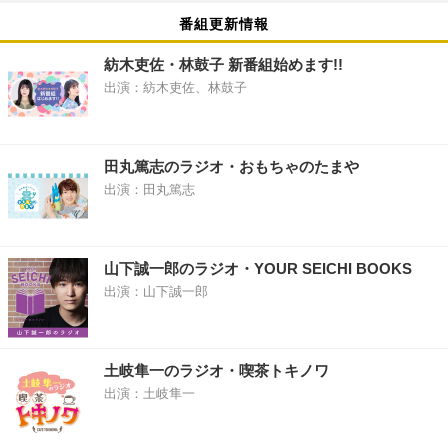
番組更新情報
紡木吏佐・林鼓子 新番組始めます!!
出演：紡木吏佐、林鼓子
田丸篤志のラジオ・おもちゃのたまや
出演：田丸篤志
山下誠一郎のラジオ・YOUR SEICHI BOOKS
出演：山下誠一郎
土岐隼一のラジオ・喫茶トキノワ
出演：土岐隼一