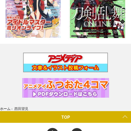
ホーム
›
西田望見
TOP