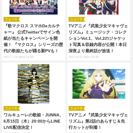
ニュース
ニュース
『歌マクロス スマホDeカルチ
TVアニメ『武装少女マキャヴェ
ャー』 公式Twitterでサイン⾊
リズム』ミュージック・コレク
紙が当たるキャンペーンを開
ションVol.1、Vol.2のジャケッ
催！ 『マクロス』シリーズの歴
ト写真＆収録内容が公開！本日
代の歌姫たちが踊る新PVも！
深夜より最終話が放送！
2017.7.19 Wed 21:00
2017.6.21 Wed 20:30
ニュース
ニュース
ワルキューレの歌姫・JUNNA、
TVアニメ『武装少女マキャヴェ
6月15日（木）20:00からLINE
リズム』第2話のあらすじ＆先
LIVE配信決定！
行カットが到着！