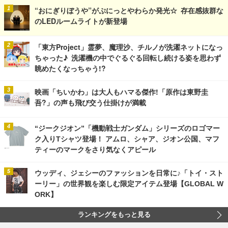
“おにぎりぼうや”がぷにっとやわらか発光☆ 存在感抜群な
のLEDルームライトが新登場
「東方Project」霊夢、魔理沙、チルノが洗濯ネットになっ
ちゃった♪ 洗濯機の中でぐるぐる回転し続ける姿を思わず
眺めたくなっちゃう!?
映画「ちいかわ」は大人もハマる傑作!「原作は東野圭
吾?」の声も飛び交う仕掛けが満載
“ジークジオン”「機動戦士ガンダム」シリーズのロゴマー
ク入りTシャツ登場！ アムロ、シャア、ジオン公国、マフ
ティーのマークをさり気なくアピール
ウッディ、ジェシーのファッションを日常に♪「トイ・スト
ーリー」の世界観を楽しむ限定アイテム登場【GLOBAL W
ORK】
ランキングをもっと見る