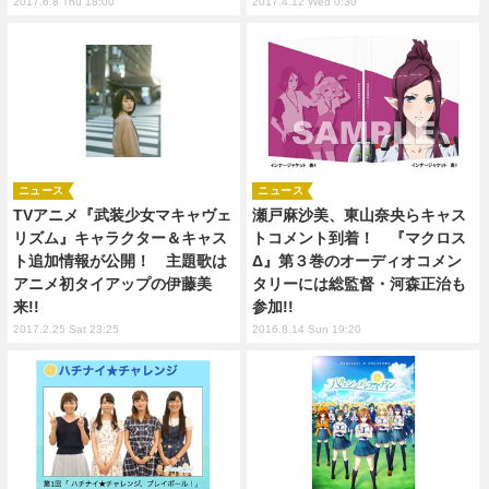
2017.6.8 Thu 18:00
2017.4.12 Wed 0:30
ニュース
ニュース
TVアニメ『武装少女マキャヴェ
瀬戸麻沙美、東山奈央らキャス
リズム』キャラクター＆キャス
トコメント到着！ 『マクロス
ト追加情報が公開！ 主題歌は
Δ』第３巻のオーディオコメン
アニメ初タイアップの伊藤美
タリーには総監督・河森正治も
来!!
参加!!
2017.2.25 Sat 23:25
2016.8.14 Sun 19:20