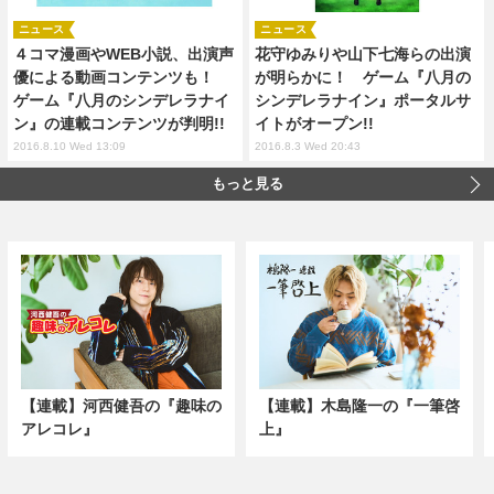
ニュース
ニュース
４コマ漫画やWEB小説、出演声
花守ゆみりや山下七海らの出演
優による動画コンテンツも！
が明らかに！ ゲーム『八月の
ゲーム『八月のシンデレラナイ
シンデレラナイン』ポータルサ
ン』の連載コンテンツが判明!!
イトがオープン!!
2016.8.10 Wed 13:09
2016.8.3 Wed 20:43
もっと見る
【連載】河西健吾の『趣味の
【連載】木島隆一の『一筆啓
アレコレ』
上』