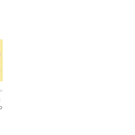
00
戸
つ