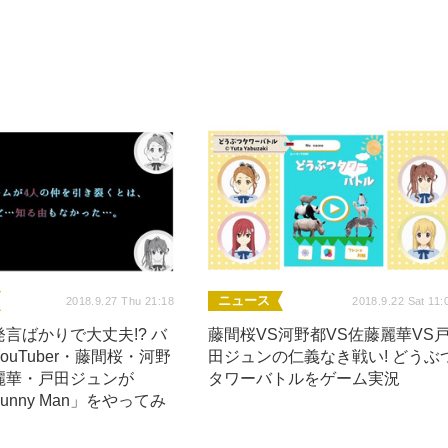
ニュース
2018.9.27 Thu 21:18
2018.9.22 Sat 11:
言ばかりで大丈夫!? バ
藤間桜VS河野都VS佐藤麗華VS
ouTuber・藤間桜・河野
田ジュンの仁義なき戦い! どうぶ
麗華・戸田ジュンが
タワーバトルをゲーム実況
 Bunny Man」をやってみ