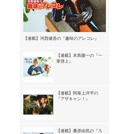
【連載】河西健吾の『趣味のアレコレ』
【連載】木島隆一の『一
筆啓上』
【連載】阿座上洋平の
『アザキャン！』
【連載】桑原由気の『ろ