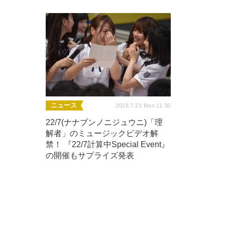
ニュース
2018.7.23 Mon 11:30
22/7(ナナブンノニジュウニ)「理
解者」のミュージックビデオ解
禁！ 『22/7計算中Special Event』
の開催もサプライズ発表