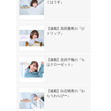
ぐはうす』
【連載】高田憂希の『ひ
トリップ』
【連載】吉武千颯の『ち
はクローゼット』
【連載】白石晴香の『わ
らうわらびー』