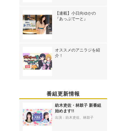
【連載】小日向ゆかの
『あっぷでーと』
オススメのアニラジを紹
介！
番組更新情報
紡木吏佐・林鼓子 新番組
始めます!!
出演：紡木吏佐、林鼓子