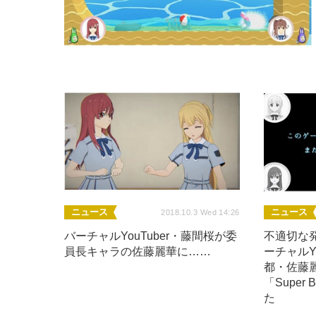
ニュース
ニュース
2018.10.3 Wed 14:26
バーチャルYouTuber・藤間桜が委
不適切な発
員長キャラの佐藤麗華に……
ーチャルY
都・佐藤
「Super
た