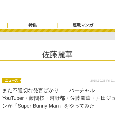
特集
連載マンガ
佐藤麗華
ニュース
2018.10.26 Fri 11
また不適切な発言ばかり……バーチャル
YouTuber・藤間桜・河野都・佐藤麗華・戸田ジ
ンが「Super Bunny Man」をやってみた