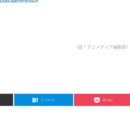
rSDqwSpkAR4h6LA
《超！アニメディア編集部
ブックマーク
後で読む