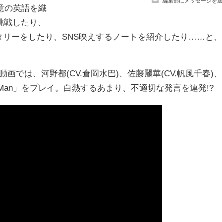
編集部にメッセージを
得意の英語を織
挑戦したり、
ンタリーをしたり、SNS映えするノートを紹介したり……と、
動画では、河野都(CV.倉岡水巴)、佐藤麗華(CV.帆風千春)、
nny Man」をプレイ。白熱するあまり、不適切な発言を連発!?