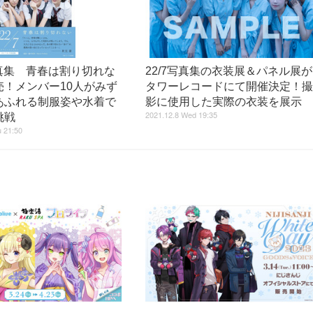
写真集 青春は割り切れな
22/7写真集の衣装展＆パネル展が
売！メンバー10人がみず
タワーレコードにて開催決定！
あふれる制服姿や水着で
影に使用した実際の衣装を展示
2021.12.8 Wed 19:35
挑戦
 21:50