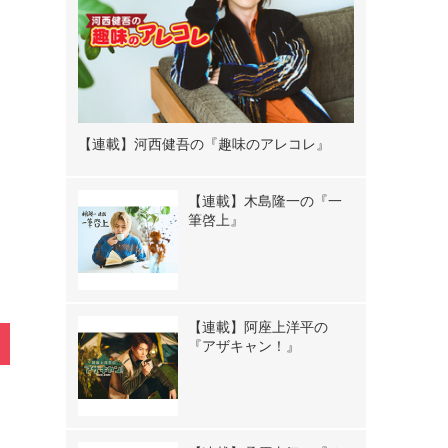
【連載】河西健吾の『趣味のアレコレ』
》
【連載】木島隆一の『一
筆啓上』
【連載】阿座上洋平の
『アザキャン！』