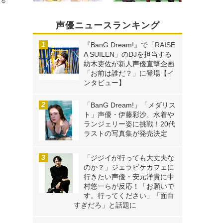
送る
声優ニュースランキング
『BanG Dream!』で「RAISE
A SUILEN」のDJを担当する
紡木吏佐が新人声優直撃企画
「お前は誰だ？」に登場【イ
ンタビュー】
「BanG Dream!」「メダリス
ト」声優・伊藤彩沙、水着や
ランジェリー姿に挑戦！20代
ラストの写真集が発売決定
「ジジイが行っても大丈夫な
のか？」ジェラピケカフェに
行きたい声優・安元洋貴に中
村悠一らが反応！「お願いで
す。行ってください」「面白
すぎだろ」と話題に