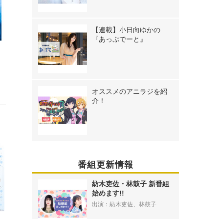
【連載】小日向ゆかの
『あっぷでーと』
撮
オススメのアニラジを紹
介！
番組更新情報
紡木吏佐・林鼓子 新番組
始めます!!
出演：紡木吏佐、林鼓子