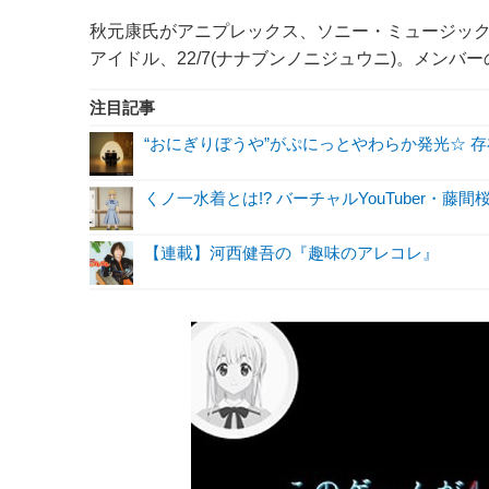
秋元康氏がアニプレックス、ソニー・ミュージッ
アイドル、22/7(ナナブンノニジュウニ)。メンバーの
注目記事
“おにぎりぼうや”がぷにっとやわらか発光☆ 
くノ一水着とは!? バーチャルYouTuber・藤
【連載】河西健吾の『趣味のアレコレ』