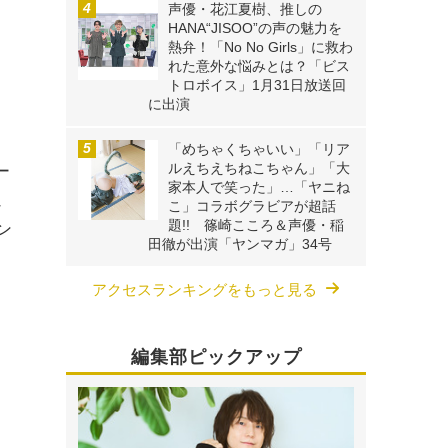
声優・花江夏樹、推しの
HANA“JISOO”の声の魅力を
熱弁！「No No Girls」に救わ
れた意外な悩みとは？「ビス
トロボイス」1月31日放送回
に出演
「めちゃくちゃいい」「リア
ルえちえちねこちゃん」「大
ー
家本人で笑った」…「ヤニね
ュ
こ」コラボグラビアが超話
題!! 篠崎こころ＆声優・稲
ン
田徹が出演「ヤンマガ」34号
アクセスランキングをもっと見る
編集部ピックアップ