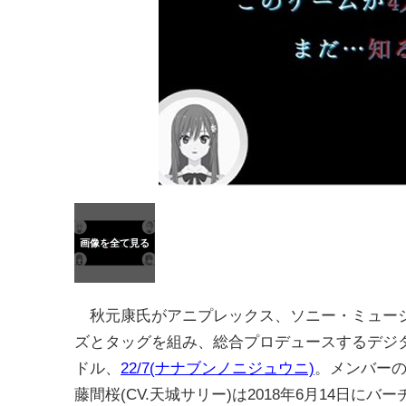
秋元康氏がアニプレックス、ソニー・ミュー
ズとタッグを組み、総合プロデュースするデジ
ドル、
22/7(ナナブンノニジュウニ)
。メンバー
藤間桜(CV.天城サリー)は2018年6月14日にバ