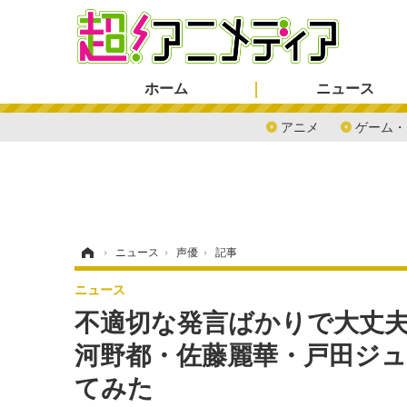
ホーム
ニュース
アニメ
ゲーム・
ホーム
›
ニュース
›
声優
›
記事
ニュース
不適切な発言ばかりで大丈夫!?
河野都・佐藤麗華・戸田ジュンが
てみた