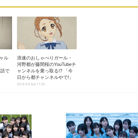
チャル
浪速のおしゃべりガール・
河野都が藤間桜のYouTubeチ
を英語で
ャンネルを乗っ取る!? 「今
日から都チャンネルやで!」
2018.9.8 Sat 11:00