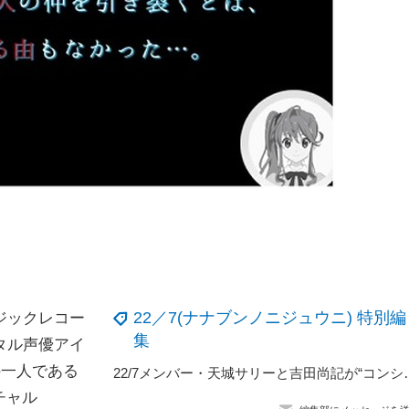
22／7(ナナブンノニジュウニ) 特別編
ジックレコー
集
タル声優アイ
の一人である
22/7メンバー・天城サリーと吉田尚記が“
ーチャル