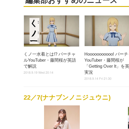
編集部おすすめのニュース
くノ一水着とは!? バーチャ
Hooooooooooo! バー
ルYouTuber・藤間桜が英語
YouTuber・藤間桜が
で解説
「Getting Over It」
実況
2018.9.19 Wed 20:14
2018.9.14 Fri 21:30
22／7(ナナブンノニジュウニ)