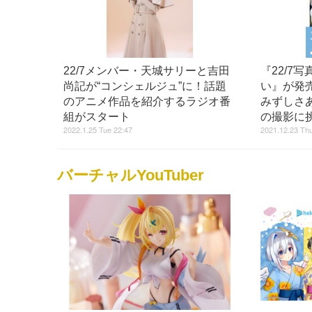
22/7メンバー・天城サリーと吉田
『22/7
尚記が“コンシェルジュ”に！話題
い』が発
のアニメ作品を紹介するラジオ番
みずしさ
組がスタート
の撮影に
2022.1.25 Tue 22:47
2021.12.23 Thu
バーチャルYouTuber