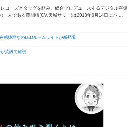
クレコーズとタッグを組み、総合プロデュースするデジタル声
一人である藤間桜(CV.天城サリー)は2018年6月14日にバ …
存在感抜群なのLEDルームライトが新登場
間桜が英語で解説