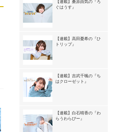
【連載】桑原由気の『ろ
ぐはうす』
【連載】高田憂希の『ひ
トリップ』
【連載】吉武千颯の『ち
はクローゼット』
【連載】白石晴香の『わ
らうわらびー』