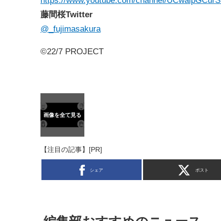
https://www.youtube.com/channel/UCwalpGCu
藤間桜Twitter
@_fujimasakura
©22/7 PROJECT
【注目の記事】[PR]
シェア
ポスト