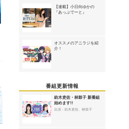
【連載】小日向ゆかの
『あっぷでーと』
撮
オススメのアニラジを紹
介！
番組更新情報
紡木吏佐・林鼓子 新番組
始めます!!
出演：紡木吏佐、林鼓子