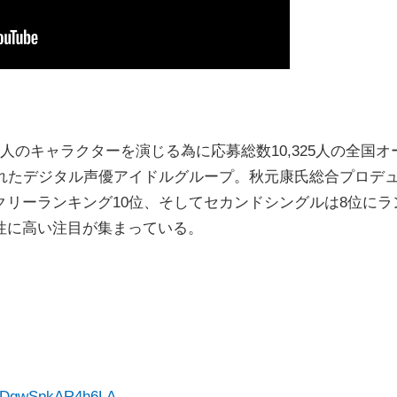
のキャラクターを演じる為に応募総数10,325人の全国オ
されたデジタル声優アイドルグループ。秋元康氏総合プロデ
リーランキング10位、そしてセカンドシングルは8位にラ
性に高い注目が集まっている。
rSDqwSpkAR4h6LA