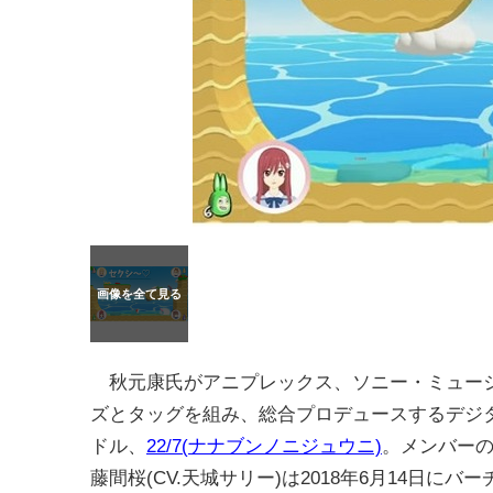
秋元康氏がアニプレックス、ソニー・ミュー
ズとタッグを組み、総合プロデュースするデジ
ドル、
22/7(ナナブンノニジュウニ)
。メンバー
藤間桜(CV.天城サリー)は2018年6月14日にバ