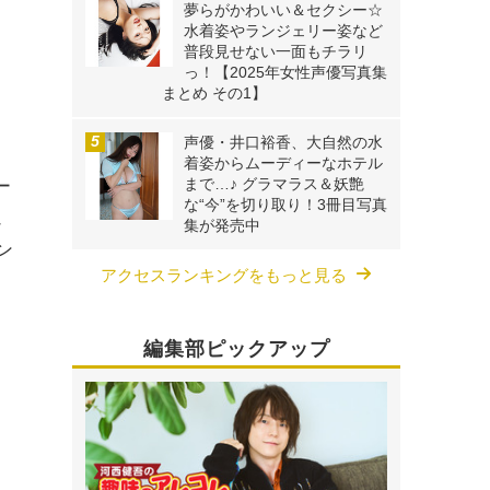
夢らがかわいい＆セクシー☆
水着姿やランジェリー姿など
普段見せない一面もチラリ
っ！【2025年女性声優写真集
まとめ その1】
声優・井口裕香、大自然の水
着姿からムーディーなホテル
まで…♪ グラマラス＆妖艶
ー
な“今”を切り取り！3冊目写真
ュ
集が発売中
ン
アクセスランキングをもっと見る
編集部ピックアップ