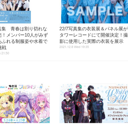
写真集 青春は割り切れな
22/7写真集の衣装展＆パネル展が
売！メンバー10人がみず
タワーレコードにて開催決定！
あふれる制服姿や水着で
影に使用した実際の衣装を展示
2021.12.8 Wed 19:35
挑戦
 21:50