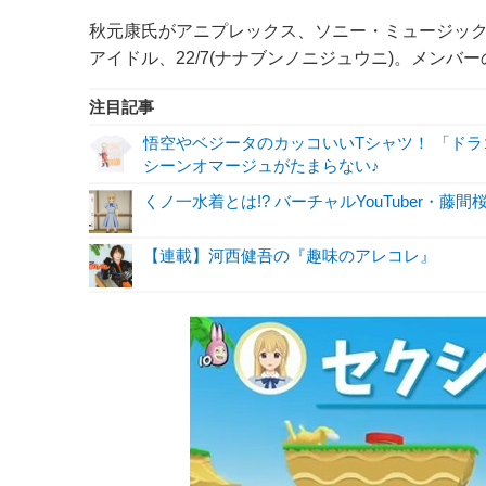
秋元康氏がアニプレックス、ソニー・ミュージッ
アイドル、22/7(ナナブンノニジュウニ)。メンバーの
注目記事
悟空やベジータのカッコいいTシャツ！ 「ド
シーンオマージュがたまらない♪
くノ一水着とは!? バーチャルYouTuber・藤
【連載】河西健吾の『趣味のアレコレ』