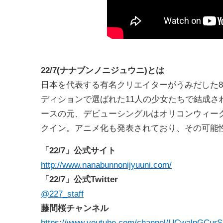
22/7(
ナナブンノニジュウニ)とは
日本を代表する有名クリエイターがうみだした8人
ディションで選ばれた11人の少女たちで結成
ースの元、デビューシングルはオリコンウィーク
クイン。アニメ化も発表されており、その可能
「22/7」公式サイト
http://www.nanabunnonijyuuni.com/
「22/7」公式Twitter
@227_staff
藤間桜チャンネル
https://www.youtube.com/channel/UCwalpGCu