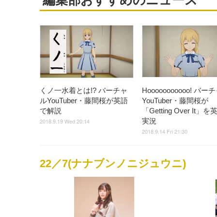
編集部おすすめのニュース
くノ一水着とは!? バーチャ
Hooooooooooo! バー
ルYouTuber・藤間桜が英語
YouTuber・藤間桜が
で解説
「Getting Over It」
実況
2018.9.19 Wed 20:14
2018.9.14 Fri 21:30
22／7(ナナブンノニジュウニ)