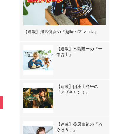
【連載】河西健吾の『趣味のアレコレ』
》
【連載】木島隆一の『一
筆啓上』
【連載】阿座上洋平の
『アザキャン！』
【連載】桑原由気の『ろ
ぐはうす』