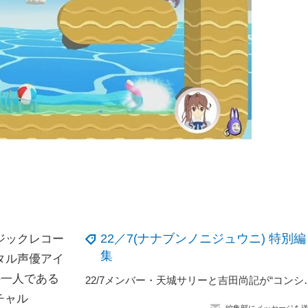
22／7(ナナブンノニジュウニ) 特別編
ジックレコー
集
タル声優アイ
の一人である
22/7メンバー・天城サリーと吉田尚記が“
ーチャル
編集部にメッセージを