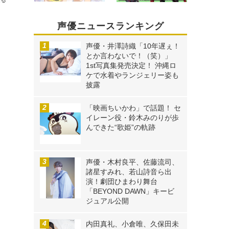
声優ニュースランキング
声優・井澤詩織「10年遅ぇ！
とか言わないで！（笑）」
1st写真集発売決定！ 沖縄ロ
、
ケで水着やランジェリー姿も
披露
「映画ちいかわ」で話題！ セ
イレーン役・鈴木みのりが歩
んできた“歌姫”の軌跡
声優・木村良平、佐藤流司、
諸星すみれ、若山詩音ら出
演！劇団ひまわり舞台
「BEYOND DAWN」キービ
ジュアル公開
内田真礼、小倉唯、久保田未