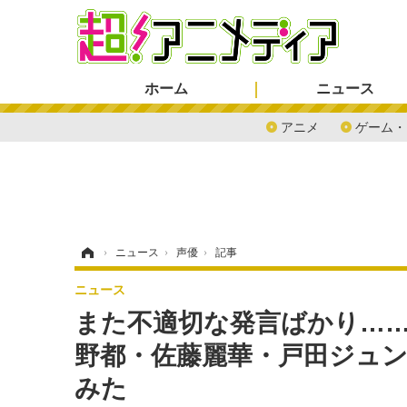
ホーム
ニュース
アニメ
ゲーム・
ホーム
›
ニュース
›
声優
›
記事
ニュース
また不適切な発言ばかり……バ
野都・佐藤麗華・戸田ジュンが「
みた