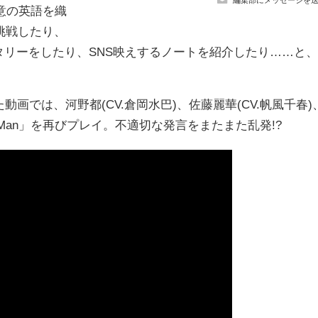
得意の英語を織
挑戦したり、
ンタリーをしたり、SNS映えするノートを紹介したり……と、
た動画では、河野都(CV.倉岡水巴)、佐藤麗華(CV.帆風千春)
nny Man」を再びプレイ。不適切な発言をまたまた乱発!?