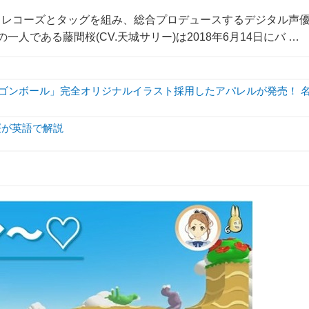
クレコーズとタッグを組み、総合プロデュースするデジタル声
一人である藤間桜(CV.天城サリー)は2018年6月14日にバ …
ラゴンボール」完全オリジナルイラスト採用したアパレルが発売！ 
間桜が英語で解説