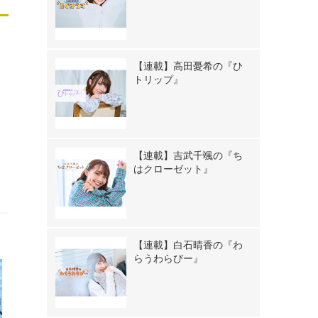
【連載】高田憂希の『ひ
トリップ』
【連載】吉武千颯の『ち
はクローゼット』
【連載】白石晴香の『わ
らうわらびー』