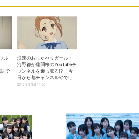
チャル
浪速のおしゃべりガール・
河野都が藤間桜のYouTubeチ
を英語で
ャンネルを乗っ取る!? 「今
日から都チャンネルやで!」
2018.9.8 Sat 11:00