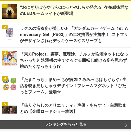
“おにぎりぼうや”がぷにっとやわらか発光☆ 存在感抜群な
のLEDルームライトが新登場
ラクスの浴衣姿が美しい♪ 「ガンダムカードゲーム 1st A
nniversary Set [PB03]」の二次抽選が実施中！ ストフリ
がデザインされたデッキケースやスリーブも
「東方Project」霊夢、魔理沙、チルノが洗濯ネットになっ
ちゃった♪ 洗濯機の中でぐるぐる回転し続ける姿を思わず
眺めたくなっちゃう!?
「たまごっち」まめっちが病気!? みみっちはもぐもぐ♪ 生
活を覗き見しちゃうデザイン！フレームマグネット「ぴた
っとフレーム」登場☆
「借りぐらしのアリエッティ」声優・あらすじ・主題歌ま
とめ【金曜ロードショー放送】
ランキングをもっと見る