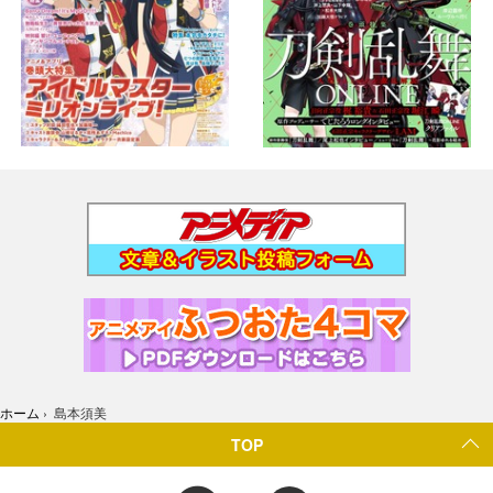
ホーム
›
島本須美
TOP