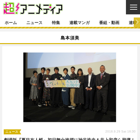
CL
ホーム
ニュース
特集
連載マンガ
番組・動画
連載
ニュース
島本須美
ニュース一覧
アニメ
特集
ゲーム・アプリ
マンガ
特集一覧
カバー
連載マンガ
映画
音楽
インタビュー
レポート
連載マンガ一覧
連載一覧
番組・動画
グッズ
イベント
ラキりす
番組・動画一覧
ラジオ
連載・ブログ
声優
コスプレ
動画
連載・ブログ一覧
コラム
舞台
新帝スタ
編集部ブログ・お知らせ
2018.9.29 Sat 16:30
ニュース
劇場版『夏目友人帳』初日舞台挨拶に神谷浩史＆井上和彦ら登壇！