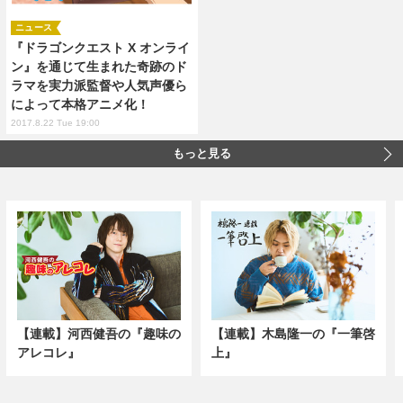
ニュース
『ドラゴンクエスト X オンライ
ン』を通じて生まれた奇跡のド
ラマを実力派監督や人気声優ら
によって本格アニメ化！
2017.8.22 Tue 19:00
もっと見る
【連載】河西健吾の『趣味の
【連載】木島隆一の『一筆啓
アレコレ』
上』