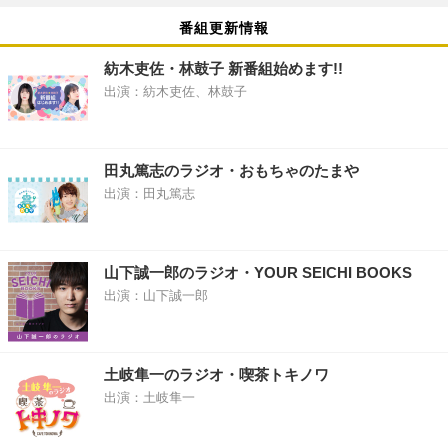
番組更新情報
紡木吏佐・林鼓子 新番組始めます!!
出演：紡木吏佐、林鼓子
田丸篤志のラジオ・おもちゃのたまや
出演：田丸篤志
山下誠一郎のラジオ・YOUR SEICHI BOOKS
出演：山下誠一郎
土岐隼一のラジオ・喫茶トキノワ
出演：土岐隼一