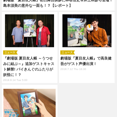
島本須美の意外な一面も！？【レポート】
ニュース
ニュース
『劇場版 夏目友人帳 ～うつせ
劇場版『夏目友人帳』で高良健
みに結ぶ～』追加ゲストキャス
吾がゲスト声優出演！
ト解禁! バイきんぐのふたりが
2018.7.12 Thu 16:30
妖怪に！？
2018.8.14 Tue 5:00