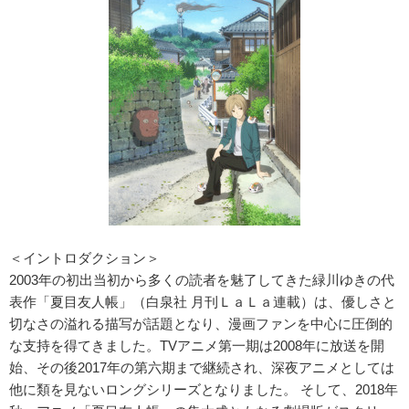
＜イントロダクション＞
2003年の初出当初から多くの読者を魅了してきた緑川ゆきの代
表作「夏⽬友⼈帳」（⽩泉社 ⽉刊ＬａＬａ連載）は、優しさと
切なさの溢れる描写が話題となり、漫画ファンを中⼼に圧倒的
な⽀持を得てきました。TVアニメ第⼀期は2008年に放送を開
始、その後2017年の第六期まで継続され、深夜アニメとしては
他に類を⾒ないロングシリーズとなりました。 そして、2018年