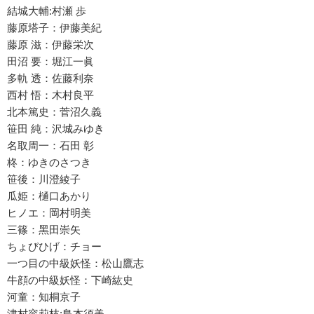
結城大輔:村瀬 歩
藤原塔⼦：伊藤美紀
藤原 滋：伊藤栄次
⽥沼 要：堀江⼀眞
多軌 透：佐藤利奈
⻄村 悟：⽊村良平
北本篤史：菅沼久義
笹⽥ 純：沢城みゆき
名取周⼀：⽯⽥ 彰
柊：ゆきのさつき
笹後：川澄綾⼦
⽠姫：樋⼝あかり
ヒノエ：岡村明美
三篠：⿊⽥崇⽮
ちょびひげ：チョー
⼀つ⽬の中級妖怪：松⼭鷹志
⽜顔の中級妖怪：下崎紘史
河童：知桐京⼦
津村容莉枝:島本須美