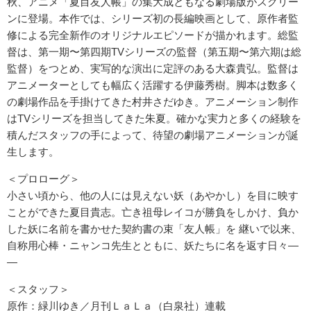
秋、アニメ「夏⽬友⼈帳」の集⼤成ともなる劇場版がスクリー
ンに登場。本作では、シリーズ初の⻑編映画として、原作者監
修による完全新作のオリジナルエピソードが描かれます。総監
督は、第⼀期〜第四期TVシリーズの監督（第五期〜第六期は総
監督）をつとめ、実写的な演出に定評のある⼤森貴弘。監督は
アニメーターとしても幅広く活躍する伊藤秀樹。脚本は数多く
の劇場作品を⼿掛けてきた村井さだゆき。アニメーション制作
はTVシリーズを担当してきた朱夏。確かな実⼒と多くの経験を
積んだスタッフの⼿によって、待望の劇場アニメーションが誕
⽣します。
＜プロローグ＞
⼩さい頃から、他の⼈には⾒えない妖（あやかし）を⽬に映す
ことができた夏⽬貴志。亡き祖⺟レイコが勝負をしかけ、負か
した妖に名前を書かせた契約書の束「友⼈帳」を 継いで以来、
⾃称⽤⼼棒・ニャンコ先⽣とともに、妖たちに名を返す⽇々―
―
＜スタッフ＞
原作：緑川ゆき／⽉刊ＬａＬａ（⽩泉社）連載