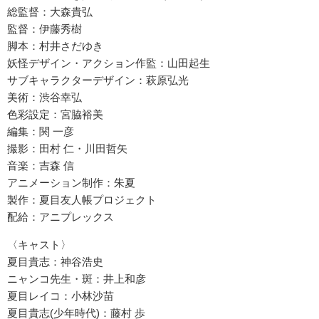
総監督：⼤森貴弘
監督：伊藤秀樹
脚本：村井さだゆき
妖怪デザイン・アクション作監：⼭⽥起⽣
サブキャラクターデザイン：萩原弘光
美術：渋⾕幸弘
⾊彩設定：宮脇裕美
編集：関 ⼀彦
撮影：⽥村 仁・川⽥哲⽮
⾳楽：吉森 信
アニメーション制作：朱夏
製作：夏⽬友⼈帳プロジェクト
配給：アニプレックス
〈キャスト〉
夏⽬貴志：神⾕浩史
ニャンコ先⽣・斑：井上和彦
夏⽬レイコ：⼩林沙苗
夏⽬貴志(少年時代)：藤村 歩