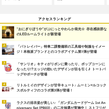
アクセスランキング
“おにぎりぼうや”がぷにっとやわらか発光☆ 存在感抜群な
のLEDルームライトが新登場
「パトレイバー」特車二課整備班の工具箱や制服をイメー
ジ！本格派ブランドとのコラボアイテム第1弾が登場
「サンリオ」キティがリボンに乗ったり、ポップコーンに
なったり!?エッジの効いたデザインが目を引く♪ トートバ
ッグやポーチが登場
リトルミイのデザインが甘辛キュート♪ ムーミン×ルコック
スポルティフのコラボ第3弾が登場！
ラクスの浴衣姿が美しい♪ 「ガンダムカードゲーム 1st An
niversary Set [PB03]」の二次抽選が実施中！ ストフリが