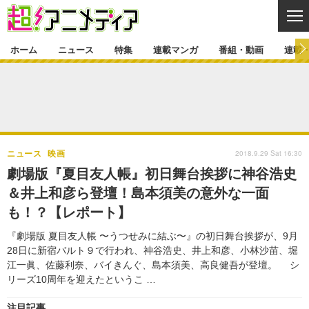
CL
ホーム
ニュース
特集
連載マンガ
番組・動画
連載
ニュース
ニュース一覧
アニメ
特集
ゲーム・アプリ
マンガ
特集一覧
カバー
連載マンガ
2018.9.29 Sat 16:30
ニュース
映画
映画
音楽
インタビュー
レポート
連載マンガ一覧
連載一覧
番組・動画
劇場版『夏目友人帳』初日舞台挨拶に神谷浩史
グッズ
イベント
＆井上和彦ら登壇！島本須美の意外な一面
ラキりす
番組・動画一覧
ラジオ
連載・ブログ
も！？【レポート】
声優
コスプレ
動画
連載・ブログ一覧
コラム
『劇場版 夏⽬友⼈帳 〜うつせみに結ぶ〜』の初日舞台挨拶が、9月
舞台
新帝スタ
28日に新宿バルト９で行われ、神谷浩史、井上和彦、小林沙苗、堀
編集部ブログ・お知らせ
江一眞、佐藤利奈、バイきんぐ、島本須美、高良健吾が登壇。 シ
リーズ10周年を迎えたというこ …
注目記事