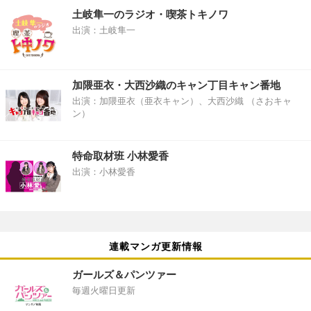
土岐隼一のラジオ・喫茶トキノワ
出演：土岐隼一
加隈亜衣・大西沙織のキャン丁目キャン番地
出演：加隈亜衣（亜衣キャン）、大西沙織 （さおキャ
ン）
特命取材班 小林愛香
出演：小林愛香
連載マンガ更新情報
ガールズ＆パンツァー
毎週火曜日更新