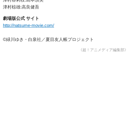
津村椋雄:高良健吾
劇場版公式 サイト
http://natsume-movie.com/
©緑川ゆき・⽩泉社／夏⽬友⼈帳プロジェクト
《超！アニメディア編集部》