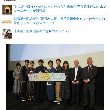
“おにぎりぼうや”がぷにっとやわらか発光☆ 存在感抜群なのLED
ルームライトが新登場
劇場版公開記念!!『夏目友人帳』電子書籍全巻セットが当たる抽
選キャンペーンがスタート！
【連載】河西健吾の『趣味のアレコレ』