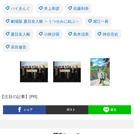
バイきんぐ
井上和彦
佐藤利奈
劇場版 夏目友人帳 ～うつせみに結ぶ～
堀江一眞
夏目友人帳
小林沙苗
島本須美
神谷浩史
高良健吾
【注目の記事】[PR]
シェア
ポスト
送る