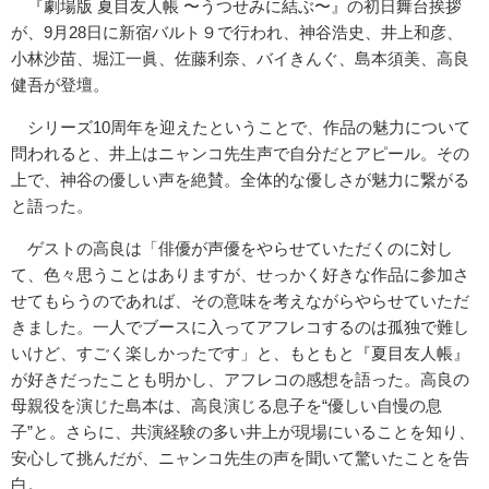
『劇場版 夏⽬友⼈帳 〜うつせみに結ぶ〜』の初日舞台挨拶
が、9月28日に新宿バルト９で行われ、神谷浩史、井上和彦、
小林沙苗、堀江一眞、佐藤利奈、バイきんぐ、島本須美、高良
健吾が登壇。
シリーズ10周年を迎えたということで、作品の魅力について
問われると、井上はニャンコ先生声で自分だとアピール。その
上で、神谷の優しい声を絶賛。全体的な優しさが魅力に繋がる
と語った。
ゲストの高良は「俳優が声優をやらせていただくのに対し
て、色々思うことはありますが、せっかく好きな作品に参加さ
せてもらうのであれば、その意味を考えながらやらせていただ
きました。一人でブースに入ってアフレコするのは孤独で難し
いけど、すごく楽しかったです」と、もともと『夏目友人帳』
が好きだったことも明かし、アフレコの感想を語った。高良の
母親役を演じた島本は、高良演じる息子を“優しい自慢の息
子”と。さらに、共演経験の多い井上が現場にいることを知り、
安心して挑んだが、ニャンコ先生の声を聞いて驚いたことを告
白。