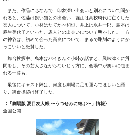
また、作品にちなんで、印象深い出会いと別れについて聞か
れると、佐藤は飼い猫との出会い、堀江は高校時代に亡くした
友人について、小林はたてかべ和也、井上は永井一郎、島本は
麻生美代子といった、恩人との出会いについて明かした。一方
の神谷は、初めて会った高良について、まるで彫刻のようにか
っこいいと絶賛した。
舞台挨拶中、島本はバイきんぐ小峠が話すと、興味津々に質
問をし、その芸人さながらないじり方に、会場中が笑いに包ま
れる一幕も。
最後にキャスト陣は、何度も劇場に足を運んでほしいと語
り、舞台挨拶は終了した。
〈「劇場版 夏⽬友⼈帳 〜うつせみに結ぶ〜」情報〉
全国公開