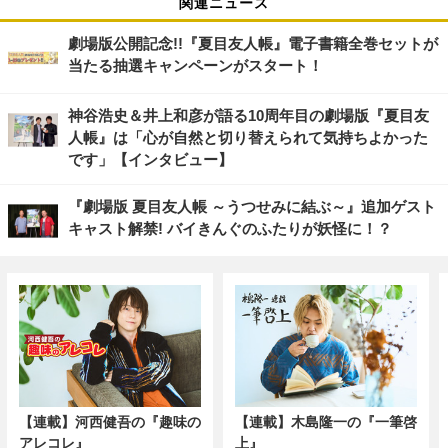
関連ニュース
劇場版公開記念!!『夏目友人帳』電子書籍全巻セットが
当たる抽選キャンペーンがスタート！
神谷浩史＆井上和彦が語る10周年目の劇場版『夏目友
人帳』は「心が自然と切り替えられて気持ちよかった
です」【インタビュー】
『劇場版 夏目友人帳 ～うつせみに結ぶ～』追加ゲスト
キャスト解禁! バイきんぐのふたりが妖怪に！？
【連載】河西健吾の『趣味の
【連載】木島隆一の『一筆啓
アレコレ』
上』