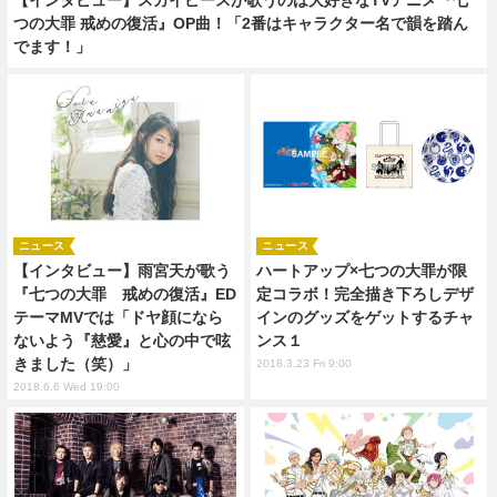
つの大罪 戒めの復活』OP曲！「2番はキャラクター名で韻を踏ん
でます！」
ニュース
ニュース
【インタビュー】雨宮天が歌う
ハートアップ×七つの大罪が限
『七つの大罪 戒めの復活』ED
定コラボ！完全描き下ろしデザ
テーマMVでは「ドヤ顔になら
インのグッズをゲットするチャ
ないよう『慈愛』と心の中で呟
ンス１
きました（笑）」
2018.3.23 Fri 9:00
2018.6.6 Wed 19:00