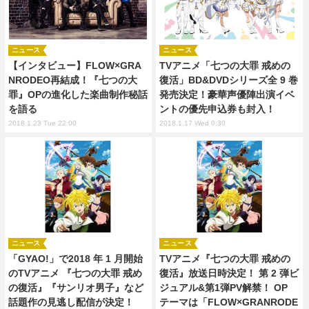
ニュース
ニュース
【インタビュー】FLOW×GRA
TVアニメ「七つの大罪 戒めの
NRODEO再結成！『七つの大
復活」BD&DVDシリーズ全 9 巻
罪』OPの進化した楽曲制作秘話
発売決定！豪華声優陣出演イベ
を語る
ントの優先申込券も封入！
2018.1.23 Tue 22:00
2018.1.17 Wed 0:30
ニュース
ニュース
「GYAO!」で2018 年 1 月開始
TVアニメ『七つの大罪 戒めの
のTVアニメ 『七つの大罪 戒め
復活』放送日時決定！ 第 2 弾ビ
の復活』『サンリオ男子』など
ジュアル&第1弾PV解禁！ OP
話題作の見逃し配信が決定！
テーマは「FLOW×GRANRODE