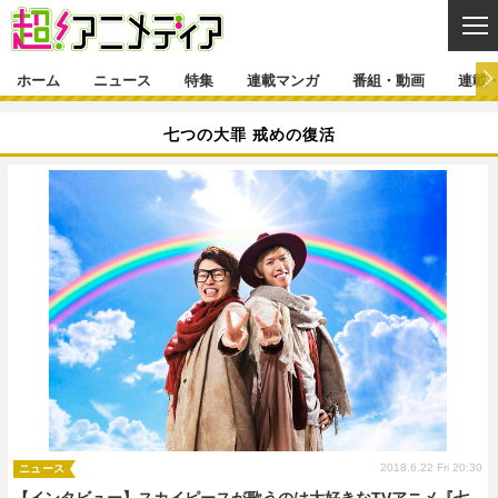
CL
ホーム
ニュース
特集
連載マンガ
番組・動画
連載
ニュース
七つの大罪 戒めの復活
ニュース一覧
アニメ
特集
ゲーム・アプリ
マンガ
特集一覧
カバー
連載マンガ
映画
音楽
インタビュー
レポート
連載マンガ一覧
連載一覧
番組・動画
グッズ
イベント
ラキりす
番組・動画一覧
ラジオ
連載・ブログ
声優
コスプレ
動画
連載・ブログ一覧
コラム
舞台
新帝スタ
編集部ブログ・お知らせ
2018.6.22 Fri 20:30
ニュース
【インタビュー】スカイピースが歌うのは大好きなTVアニメ『七