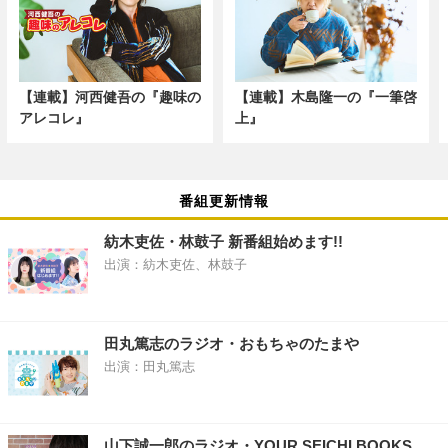
【連載】河西健吾の『趣味の
【連載】木島隆一の『一筆啓
アレコレ』
上』
番組更新情報
紡木吏佐・林鼓子 新番組始めます!!
出演：紡木吏佐、林鼓子
田丸篤志のラジオ・おもちゃのたまや
出演：田丸篤志
山下誠一郎のラジオ・YOUR SEICHI BOOKS