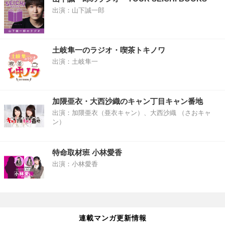
出演：山下誠一郎
土岐隼一のラジオ・喫茶トキノワ
出演：土岐隼一
加隈亜衣・大西沙織のキャン丁目キャン番地
出演：加隈亜衣（亜衣キャン）、大西沙織 （さおキャ
ン）
特命取材班 小林愛香
出演：小林愛香
連載マンガ更新情報