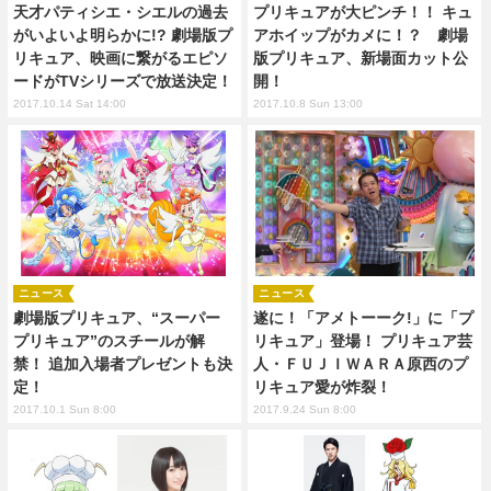
天才パティシエ・シエルの過去
プリキュアが大ピンチ！！ キュ
がいよいよ明らかに!? 劇場版プ
アホイップがカメに！？ 劇場
リキュア、映画に繋がるエピソ
版プリキュア、新場面カット公
ードがTVシリーズで放送決定！
開！
2017.10.14 Sat 14:00
2017.10.8 Sun 13:00
ニュース
ニュース
劇場版プリキュア、“スーパー
遂に！「アメトーーク!」に「プ
プリキュア”のスチールが解
リキュア」登場！ プリキュア芸
禁！ 追加入場者プレゼントも決
人・ＦＵＪＩＷＡＲＡ原西のプ
定！
リキュア愛が炸裂！
2017.10.1 Sun 8:00
2017.9.24 Sun 8:00