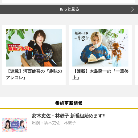
もっと見る
【連載】河西健吾の『趣味の
【連載】木島隆一の『一筆啓
アレコレ』
上』
番組更新情報
紡木吏佐・林鼓子 新番組始めます!!
出演：紡木吏佐、林鼓子