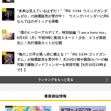
“未来は見えているはずだ！”「RG 1/144 ウイングガンダ
ムゼロ」の抽選販売が受付中！ ウイングバインダーにRG
ならではのギミックを搭載
「僕のヒーローアカデミア」特別短編「I am a hero too」
8月3日（月）午前0時に配信スタート！少女・エリが高校
生に！先行場面カットが公開
“俺のこの手が真っ赤に燃える！”「RG 1/144 ゴッドガン
ダム」が抽選販売を受付中！ 爪の付け根や親指カバーの軸
可動で爆熱ゴッドフィンガーを再現可能【8月10日15時ま
で】】
ランキングをもっと見る
最新雑誌情報