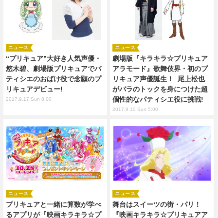
ニュース
ニュース
“プリキュア”大好き人気声優・
劇場版『キラキラ☆プリキュア
悠木碧、劇場版プリキュアでパ
アラモード』歌舞伎界・初のプ
ティシエのおばけ役で念願のプ
リキュア声優誕生！ 尾上松也
リキュアデビュー!
がバラのトックを身につけた超
個性的なパティシエ役に挑戦!
2017.9.17 Sun 8:00
2017.9.10 Sun 5:00
ニュース
ニュース
プリキュアと一緒に算数が学べ
舞台はスイーツの街・パリ！
るアプリが『映画キラキラ☆プ
『映画キラキラ☆プリキュアア