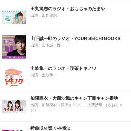
田丸篤志のラジオ・おもちゃのたまや
出演：田丸篤志
山下誠一郎のラジオ・YOUR SEICHI BOOKS
出演：山下誠一郎
土岐隼一のラジオ・喫茶トキノワ
出演：土岐隼一
加隈亜衣・大西沙織のキャン丁目キャン番地
出演：加隈亜衣（亜衣キャン）、大西沙織 （さおキャ
ン）
特命取材班 小林愛香