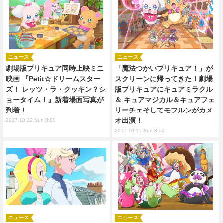
ニュース
ニュース
劇場版プリキュア同時上映ミニ
「魔法つかいプリキュア！」が
映画 『Petit☆ドリームスター
スクリーンに帰ってきた！劇場
ズ！ レッツ・ラ・クッキン？シ
版プリキュアにキュアミラクル
ョータイム！』新着場面写真が
＆ キュアマジカル＆キュアフェ
到着！
リーチェそしてモフルンがカメ
オ出演！
2017.10.22 Sun 8:00
2017.10.15 Sun 8:00
ニュース
ニュース