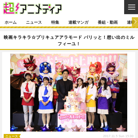
CL
ホーム
ニュース
特集
連載マンガ
番組・動画
連載
ニュース
映画キラキラ☆プリキュアアラモード パリッと！想い出のミル
フィーユ！
ニュース一覧
アニメ
特集
ゲーム・アプリ
マンガ
特集一覧
カバー
連載マンガ
映画
音楽
インタビュー
レポート
連載マンガ一覧
連載一覧
番組・動画
グッズ
イベント
ラキりす
番組・動画一覧
ラジオ
連載・ブログ
声優
コスプレ
動画
連載・ブログ一覧
コラム
舞台
新帝スタ
編集部ブログ・お知らせ
2017.11.5 Sun 15:00
ニュース