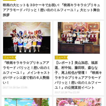
映画の大ヒットを３Dケーキでお祝い! 『映画キラキラ☆プリキュ
アアラモード パリッと！想い出のミルフィーユ！』大ヒット舞台
挨拶
ニュース
ニュース
『映画キラキラ☆プリキュアア
【レポート】美山加恋、福原
ラモード パリッと！想い出のミ
遥、村中知、藤田咲、森なな
ルフィーユ！』 メインキャスト
子、尾上松也が登壇！ 『映画キ
がパティシエ姿で初の６人勢揃
ラキラ☆プリキュアアラモード
い！
パリッと！想い出のミルフィー
ユ！』の公開直前イベント
2017.10.28 Sat 23:00
2017.10.26 Thu 22:00