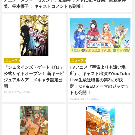
美、笹本優子！ キャストコメントも到着！
ニュース
ニュース
「シュタインズ・ゲート ゼロ」
TVアニメ『宇宙よりも遠い場
公式サイトオープン！ 新キービ
所』、キャスト出演のYouTube
ジュアル＆アニメキャラ設定公
Live生放送特番の第2回が決
開！
定！ OP＆EDテーマのジャケッ
トも公開 ！
2018.2.6 Tue 0:00
2018.1.25 Thu 23:00