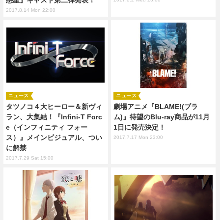
惑星』キャスト第二弾発表！
2017.8.14 Mon 22:00
ニュース
ニュース
タツノコ４大ヒーロー＆新ヴィ
劇場アニメ『BLAME!(ブラ
ラン、大集結！『Infini-T Forc
ム)』待望のBlu-ray商品が11月
e（インフィニティ フォー
1日に発売決定！
ス）』メインビジュアル、つい
2017.7.17 Mon 23:00
に解禁
2017.7.29 Sat 15:00