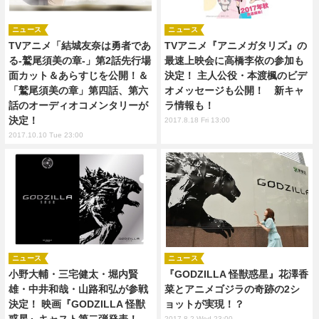
ニュース
ニュース
TVアニメ「結城友奈は勇者であ
TVアニメ『アニメガタリズ』の
る-鷲尾須美の章-」第2話先行場
最速上映会に高橋李依の参加も
面カット＆あらすじを公開！＆
決定！ 主人公役・本渡楓のビデ
「鷲尾須美の章」第四話、第六
オメッセージも公開！ 新キャ
話のオーディオコメンタリーが
ラ情報も！
決定！
2017.8.18 Fri 13:00
2017.10.10 Tue 23:00
ニュース
ニュース
小野大輔・三宅健太・堀内賢
『GODZILLA 怪獣惑星』花澤香
雄・中井和哉・山路和弘が参戦
菜とアニメゴジラの奇跡の2シ
決定！ 映画『GODZILLA 怪獣
ョットが実現！？
2017.8.2 Wed 23:00