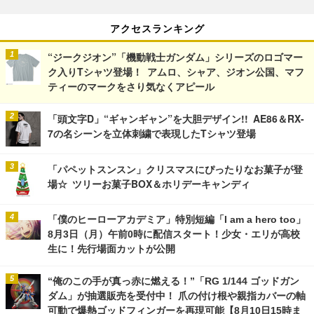
アクセスランキング
“ジークジオン”「機動戦士ガンダム」シリーズのロゴマー
ク入りTシャツ登場！ アムロ、シャア、ジオン公国、マフ
ティーのマークをさり気なくアピール
「頭文字D」“ギャンギャン”を大胆デザイン!! AE86＆RX-
7の名シーンを立体刺繍で表現したTシャツ登場
「パペットスンスン」クリスマスにぴったりなお菓子が登
場☆ ツリーお菓子BOX＆ホリデーキャンディ
「僕のヒーローアカデミア」特別短編「I am a hero too」
8月3日（月）午前0時に配信スタート！少女・エリが高校
生に！先行場面カットが公開
“俺のこの手が真っ赤に燃える！”「RG 1/144 ゴッドガン
ダム」が抽選販売を受付中！ 爪の付け根や親指カバーの軸
可動で爆熱ゴッドフィンガーを再現可能【8月10日15時ま