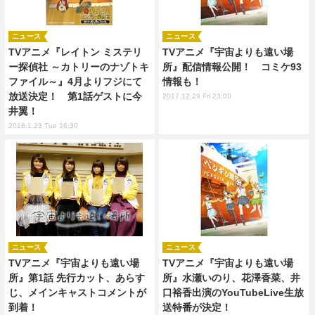
ニュース
ニュース
TVアニメ『レイトン ミステリ
TVアニメ『宇宙よりも遠い場
ー探偵社 ～カトリーのナゾトキ
所』配信情報公開！ コミケ93
ファイル～』4月よりフジにて
情報も！
放送決定！ 第1話ゲストに今
2017.12.29 Fri 23:00
井翼！
2018.1.23 Tue 16:30
ニュース
ニュース
TVアニメ『宇宙よりも遠い場
TVアニメ『宇宙よりも遠い場
所』第1話 先行カット、あらす
所』水瀬いのり、花澤香菜、井
じ、メインキャストコメントが
口裕香出演のYouTubeLive生放
到着！
送特番が決定！