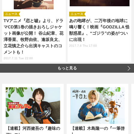
ニュース
ニュース
TVアニメ『恋と嘘』より、ドラ
あの咆哮が、二万年後の地球に
マCD第1巻の描きおろしジャケ
鳴り響く！映画『GODZILLA 怪
ット画像が公開！ 谷山紀章、花
獣惑星』、“ゴジラ”の姿がつい
澤香菜、牧野由依、逢坂良太、
に出現！
立花慎之介ら出演キャストのコ
2017.7.6 Thu 17:00
メントも！
2017.7.11 Tue 22:00
もっと見る
【連載】河西健吾の『趣味の
【連載】木島隆一の『一筆啓