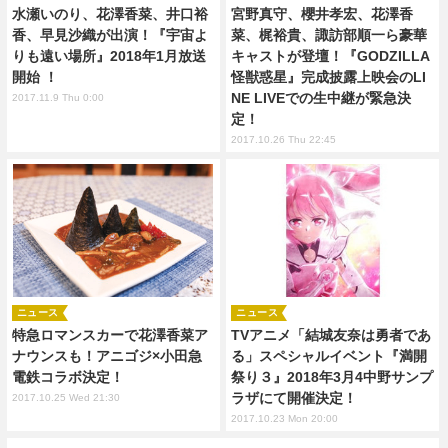
水瀬いのり、花澤香菜、井口裕
宮野真守、櫻井孝宏、花澤香
香、早見沙織が出演！『宇宙よ
菜、梶裕貴、諏訪部順一ら豪華
りも遠い場所』2018年1月放送
キャストが登壇！『GODZILLA
開始 ！
怪獣惑星』完成披露上映会のLI
NE LIVEでの生中継が緊急決
2017.11.9 Thu 0:00
定！
2017.10.26 Thu 22:45
ニュース
ニュース
特急ロマンスカーで花澤香菜ア
TVアニメ「結城友奈は勇者であ
ナウンスも！アニゴジ×小田急
る」スペシャルイベント『満開
電鉄コラボ決定！
祭り３』2018年3月4中野サンプ
ラザにて開催決定！
2017.10.25 Wed 21:30
2017.10.23 Mon 20:00