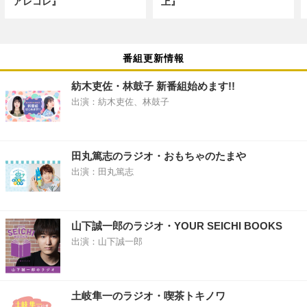
アレコレ』
上』
番組更新情報
紡木吏佐・林鼓子 新番組始めます!!
出演：紡木吏佐、林鼓子
田丸篤志のラジオ・おもちゃのたまや
出演：田丸篤志
山下誠一郎のラジオ・YOUR SEICHI BOOKS
出演：山下誠一郎
土岐隼一のラジオ・喫茶トキノワ