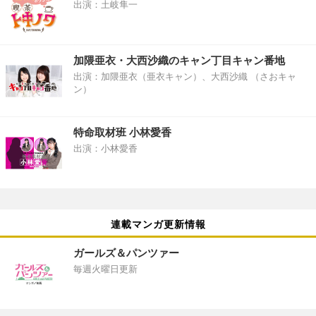
出演：土岐隼一
加隈亜衣・大西沙織のキャン丁目キャン番地
出演：加隈亜衣（亜衣キャン）、大西沙織 （さおキャ
ン）
特命取材班 小林愛香
出演：小林愛香
連載マンガ更新情報
ガールズ＆パンツァー
毎週火曜日更新