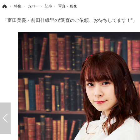
›
特集
›
カバー
›
記事
›
写真・画像
「富田美憂・前田佳織里の“調査のご依頼、お待ちしてます！”」