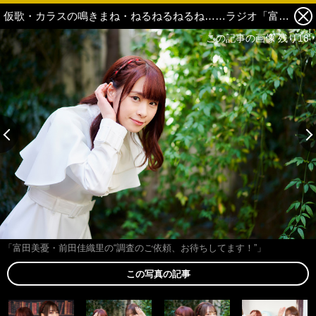
仮歌・カラスの鳴きまね・ねるねるねるね……ラジオ「富田美憂・前田佳織里の“調査のご依頼、お待ちしてます！”」は“誰かのため”になる、はず【特集インタビュー】 9枚目の写真・画像
この記事の画像 残り18
「富田美憂・前田佳織里の“調査のご依頼、お待ちしてます！”」
この写真の記事