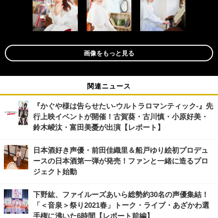
画像をもっと見る
関連ニュース
『かぐや様は告らせたい-ウルトラロマンティック-』先
行上映イベントが開催！古賀葵・古川慎・小原好美・
鈴木崚汰・富田美憂が出演【レポート】
日本酒好き声優・前田佳織里＆船戸ゆり絵初プロデュ
ースの日本酒第一弾が発売！ファンと一緒に造るプロ
ジェクト始動
下野紘、ファイルーズあいら総勢約30名の声優集結！
「＜音泉＞祭り2021春」トーク・ライブ・あざかわ選
手権に沸いた6時間【レポート前編】