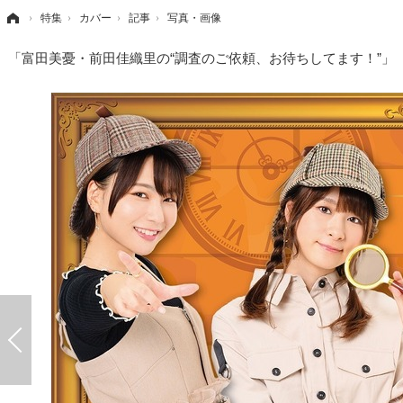
›
特集
›
カバー
›
記事
›
写真・画像
「富田美憂・前田佳織里の“調査のご依頼、お待ちしてます！”」