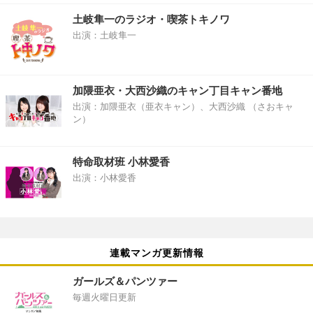
土岐隼一のラジオ・喫茶トキノワ
出演：土岐隼一
加隈亜衣・大西沙織のキャン丁目キャン番地
出演：加隈亜衣（亜衣キャン）、大西沙織 （さおキャ
ン）
特命取材班 小林愛香
出演：小林愛香
連載マンガ更新情報
ガールズ＆パンツァー
毎週火曜日更新