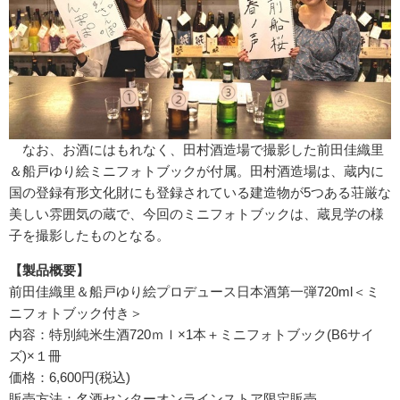
なお、お酒にはもれなく、田村酒造場で撮影した前田佳織里
＆船戸ゆり絵ミニフォトブックが付属。田村酒造場は、蔵内に
国の登録有形文化財にも登録されている建造物が5つある荘厳な
美しい雰囲気の蔵で、今回のミニフォトブックは、蔵見学の様
子を撮影したものとなる。
【製品概要】
前田佳織里＆船戸ゆり絵プロデュース日本酒第一弾720ml＜ミ
ニフォトブック付き＞
内容：特別純米生酒720ｍｌ×1本＋ミニフォトブック(B6サイ
ズ)×１冊
価格：6,600円(税込)
販売方法：名酒センターオンラインストア限定販売