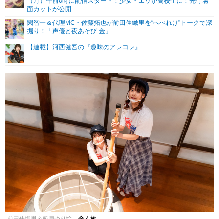
（月）午前0時に配信スタート！少女・エリが高校生に！先行場
面カットが公開
関智一＆代理MC・佐藤拓也が前田佳織里を“へべれけ”トークで深
掘り！「声優と夜あそび 金」
【連載】河西健吾の『趣味のアレコレ』
前田佳織里＆船戸ゆり絵
全 4 枚