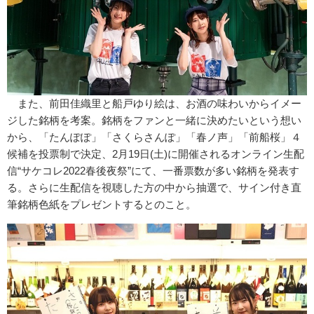
また、前田佳織里と船戸ゆり絵は、お酒の味わいからイメー
ジした銘柄を考案。銘柄をファンと一緒に決めたいという想い
から、「たんぽぽ」「さくらさんぽ」「春ノ声」「前船桜」４
候補を投票制で決定、2月19日(土)に開催されるオンライン生配
信“サケコレ2022春後夜祭”にて、一番票数が多い銘柄を発表す
る。さらに生配信を視聴した方の中から抽選で、サイン付き直
筆銘柄色紙をプレゼントするとのこと。