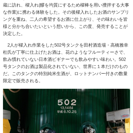
蔵に訪れ、櫂入れ(醪を均質にするため櫂棒を用い攪拌する大事
な作業)に携わる体験をした。その後櫂入れしたお酒のサンプリ
ングを重ね、二人の希望するお酒に仕上がり、その味わいを皆
様と分かち合いたいという想いから、この度、発売することが
決定した。
2人が櫂入れ作業をした502号タンクを田村酒造場・高橋雅幸
杜氏が丁寧に仕上げたお酒は、花のようなフルーティーさで、
飲み慣れていない日本酒ビギナーでも飲みやすい味わい。502
号タンクのお酒は製品化されていない、世界に１本だけのもの
だ。このタンクの特別純米生酒が、ロットナンバー付きの数量
限定で販売される。