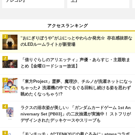
アレコレ』
上』
アクセスランキング
“おにぎりぼうや”がぷにっとやわらか発光☆ 存在感抜群な
のLEDルームライトが新登場
「借りぐらしのアリエッティ」声優・あらすじ・主題歌ま
とめ【金曜ロードショー放送】
「東方Project」霊夢、魔理沙、チルノが洗濯ネットになっ
ちゃった♪ 洗濯機の中でぐるぐる回転し続ける姿を思わず
眺めたくなっちゃう!?
ラクスの浴衣姿が美しい♪ 「ガンダムカードゲーム 1st An
niversary Set [PB03]」の二次抽選が実施中！ ストフリが
デザインされたデッキケースやスリーブも
「モンチッチ」が“TENKYU”の着ぐるみに♪ atmosコラボ