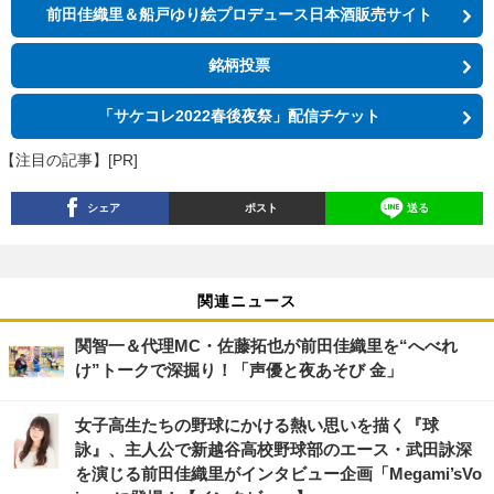
前田佳織里＆船戸ゆり絵プロデュース日本酒販売サイト
銘柄投票
「サケコレ2022春後夜祭」配信チケット
【注目の記事】[PR]
シェア
ポスト
送る
関連ニュース
関智一＆代理MC・佐藤拓也が前田佳織里を“へべれ
け”トークで深掘り！「声優と夜あそび 金」
女子高生たちの野球にかける熱い思いを描く『球
詠』、主人公で新越谷高校野球部のエース・武田詠深
を演じる前田佳織里がインタビュー企画「Megami’sVo