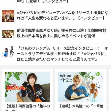
ice」に登場！【インタビュー】
×ジャパリ団がデビューアルバムをリリース！団員にな
れば「人生も変わると思います。」【インタビュー】
前田佳織里＆船戸ゆり絵が後夜祭に出演！全国60種類
以上の日本酒を自由に楽しめるイベントが開催
『けものフレンズ3』リリース記念インタビュー！ オ
ーストラリアデビル役・船戸ゆり絵『「×ジャパリ団」
はたこ焼きみたいにマッチしてると思うんです』
【連載】河西健吾の『趣味の
【連載】木島隆一の『一筆啓