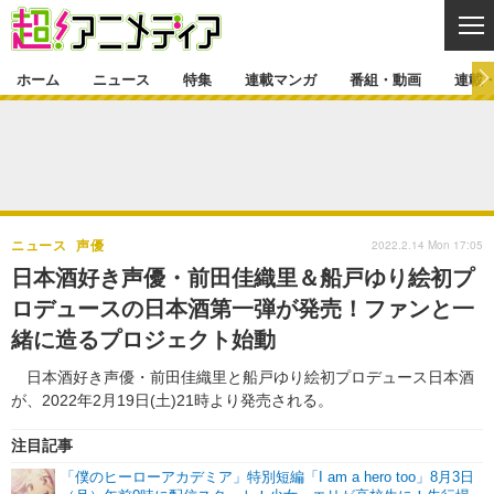
CL
ホーム
ニュース
特集
連載マンガ
番組・動画
連載
ニュース
ニュース一覧
アニメ
特集
ゲーム・アプリ
マンガ
特集一覧
カバー
連載マンガ
2022.2.14 Mon 17:05
ニュース
声優
映画
音楽
インタビュー
レポート
連載マンガ一覧
連載一覧
番組・動画
日本酒好き声優・前田佳織里＆船戸ゆり絵初プ
グッズ
イベント
ロデュースの日本酒第一弾が発売！ファンと一
ラキりす
番組・動画一覧
ラジオ
連載・ブログ
緒に造るプロジェクト始動
声優
コスプレ
動画
連載・ブログ一覧
コラム
日本酒好き声優・前田佳織里と船戸ゆり絵初プロデュース日本酒
舞台
新帝スタ
が、2022年2月19日(土)21時より発売される。
編集部ブログ・お知らせ
注目記事
「僕のヒーローアカデミア」特別短編「I am a hero too」8月3日