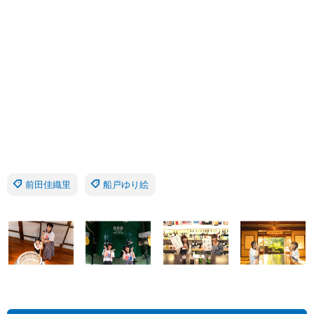
前田佳織里
船戸ゆり絵