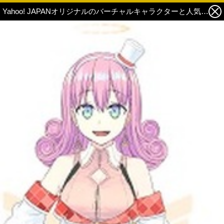
Yahoo! JAPANオリジナルのバーチャルキャラクターと人気VTuberが平成のニュースを振り返る！ ワイドショー風番組『ばーちゃるわいど 〜ふりかえれ！平成30年史〜』が配信 4枚目の写真・画像
この記事の画像 残り13