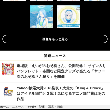
画像をもっと見る
関連ニュース
劇場版「えいがのおそ松さん」公開記念！ サイン入り
パンフレット・布団など限定グッズが当たる「ヤフー
春のおそ松さん祭り」を開催
Yahoo!検索大賞2018発表！大賞の「King & Prince」
はアイドル部門と２冠！気になるアニメ部門賞はあの
作品
ホーム
›
ニュース
›
その他
›
記事
›
写真・画像