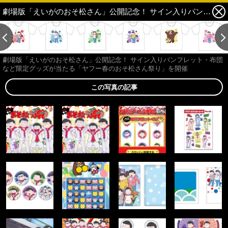
劇場版「えいがのおそ松さん」公開記念！ サイン入りパンフレット・布団など限定グッズが当たる「ヤフー春のおそ松さん祭り」を開催 14枚目の写真・画像
劇場版「えいがのおそ松さん」公開記念！ サイン入りパンフレット・布団
など限定グッズが当たる「ヤフー春のおそ松さん祭り」を開催
この写真の記事