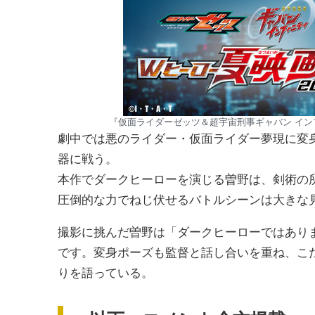
『仮面ライダーゼッツ＆超宇宙刑事ギャバン イン
劇中では悪のライダー・仮面ライダー夢現に変
器に戦う。
本作でダークヒーローを演じる曽野は、剣術の
圧倒的な力でねじ伏せるバトルシーンは大きな
撮影に挑んだ曽野は「ダークヒーローではあり
です。変身ポーズも監督と話し合いを重ね、こ
りを語っている。