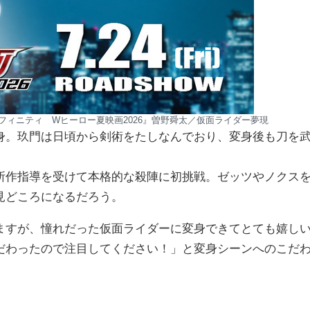
フィニティ Wヒーロー夏映画2026』曽野舜太／仮面ライダー夢現
身。玖門は日頃から剣術をたしなんでおり、変身後も刀を
所作指導を受けて本格的な殺陣に初挑戦。ゼッツやノクス
見どころになるだろう。
ますが、憧れだった仮面ライダーに変身できてとても嬉し
だわったので注目してください！」と変身シーンへのこだ