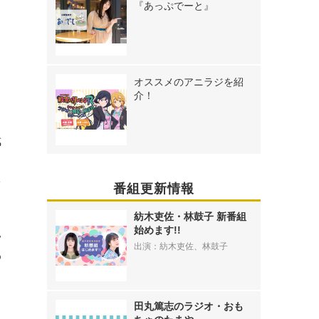
『あっぷでーと』
オススメのアニラジを紹
介！
武
を
番組更新情報
紡木吏佐・林鼓子 新番組
始めます!!
い
出演：紡木吏佐、林鼓子
わ
田丸篤志のラジオ・おも