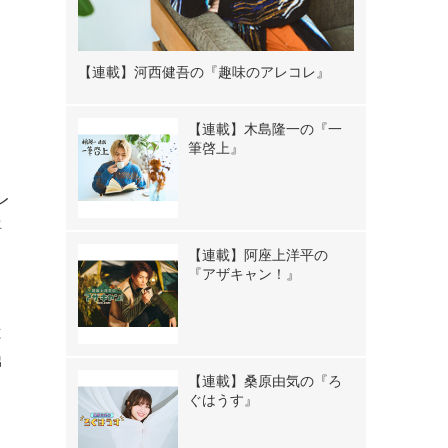
【連載】河西健吾の『趣味のアレコレ』
る
【連載】木島隆一の『一
筆啓上』
レ
語
【連載】阿座上洋平の
『アザキャン！』
は
弟
【連載】桑原由気の『ろ
ぐはうす』