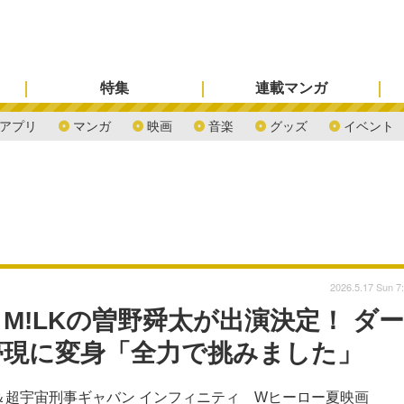
特集
連載マンガ
アプリ
マンガ
映画
音楽
グッズ
イベント
2026.5.17 Sun 7
M!LKの曽野舜太が出演決定！ ダー
夢現に変身「全力で挑みました」
＆超宇宙刑事ギャバン インフィニティ Wヒーロー夏映画