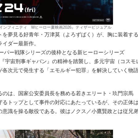
インフィニティ Wヒーロー夏映画2026』ティザービジュアル
トを夢見る好青年・万津莫（よろずばく）が、胸に装着す
ライダー最新作。
スーパー戦隊シリーズの後枠となる新ヒーローシリーズ
982年の『宇宙刑事ギャバン』の精神を踏襲し、多元宇宙（コスモ
が各次元で発生する「エモルギー犯罪」を解決していく物
るのは、国家公安委員長を務める若きエリート・玖門宗馬
守るトップとして事件の対応にあたっているが、その正体
の意識を操る敵役である。彼はノクス／小鷹賢政とは従兄