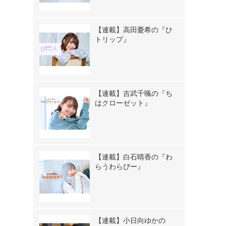
【連載】高田憂希の『ひ
トリップ』
【連載】吉武千颯の『ち
はクローゼット』
【連載】白石晴香の『わ
らうわらびー』
【連載】小日向ゆかの