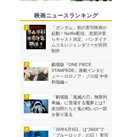
K
映画ニュースランキング
「ガンダム」初の実写映画が
起動！Netflix配信、忽那汐里
らキャスト決定、バンダイナ
ムコ＆レジェンダリーが共同
制作
劇場版『ONE PIECE
STAMPEDE』連載インタビ
ュー～ロロノア・ゾロ役 中井
和哉編～
『劇場版「鬼滅の刃」無限列
車編』に登場する魘夢とは?
炭治郎たちと鬼の戦いの一部
を振り返る
「26年6月9日」は“2669”で
「ブルーロック」の日！ 実写