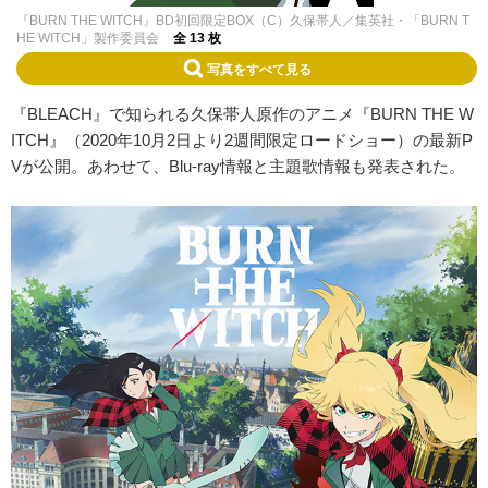
『BURN THE WITCH』BD初回限定BOX（C）久保帯人／集英社・「BURN T
HE WITCH」製作委員会
全 13 枚
写真をすべて見る
『BLEACH』で知られる久保帯人原作のアニメ『BURN THE W
ITCH』（2020年10月2日より2週間限定ロードショー）の最新P
Vが公開。あわせて、Blu-ray情報と主題歌情報も発表された。