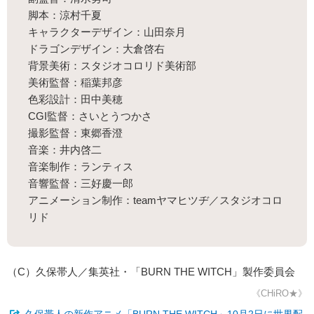
脚本：涼村千夏
キャラクターデザイン：山田奈月
ドラゴンデザイン：大倉啓右
背景美術：スタジオコロリド美術部
美術監督：稲葉邦彦
色彩設計：田中美穂
CGI監督：さいとうつかさ
撮影監督：東郷香澄
音楽：井内啓二
音楽制作：ランティス
音響監督：三好慶一郎
アニメーション制作：teamヤマヒツヂ／スタジオコロ
リド
（C）久保帯人／集英社・「BURN THE WITCH」製作委員会
《CHiRO★》
久保帯人の新作アニメ「BURN THE WITCH」10月2日に世界配