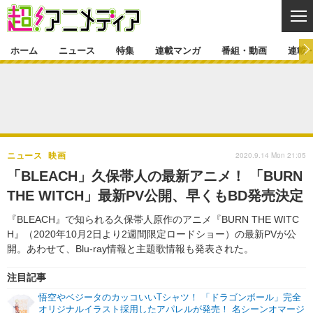
CL
ホーム
ニュース
特集
連載マンガ
番組・動画
連載
ニュース
ニュース一覧
アニメ
特集
ゲーム・アプリ
マンガ
特集一覧
カバー
連載マンガ
2020.9.14 Mon 21:05
ニュース
映画
映画
音楽
インタビュー
レポート
連載マンガ一覧
連載一覧
番組・動画
「BLEACH」久保帯人の最新アニメ！ 「BURN
グッズ
イベント
THE WITCH」最新PV公開、早くもBD発売決定
ラキりす
番組・動画一覧
ラジオ
連載・ブログ
『BLEACH』で知られる久保帯人原作のアニメ『BURN THE WITC
声優
コスプレ
動画
連載・ブログ一覧
コラム
H』（2020年10月2日より2週間限定ロードショー）の最新PVが公
舞台
新帝スタ
開。あわせて、Blu-ray情報と主題歌情報も発表された。
編集部ブログ・お知らせ
注目記事
悟空やベジータのカッコいいTシャツ！ 「ドラゴンボール」完全
オリジナルイラスト採用したアパレルが発売！ 名シーンオマージ