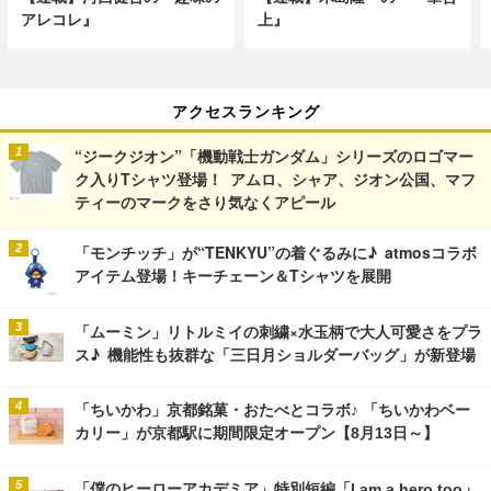
アレコレ』
上』
アクセスランキング
“ジークジオン”「機動戦士ガンダム」シリーズのロゴマー
ク入りTシャツ登場！ アムロ、シャア、ジオン公国、マフ
ティーのマークをさり気なくアピール
「モンチッチ」が“TENKYU”の着ぐるみに♪ atmosコラボ
アイテム登場！キーチェーン＆Tシャツを展開
「ムーミン」リトルミイの刺繍×水玉柄で大人可愛さをプラ
ス♪ 機能性も抜群な「三日月ショルダーバッグ」が新登場
「ちいかわ」京都銘菓・おたべとコラボ♪ 「ちいかわベー
カリー」が京都駅に期間限定オープン【8月13日～】
「僕のヒーローアカデミア」特別短編「I am a hero too」