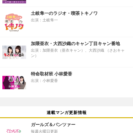
土岐隼一のラジオ・喫茶トキノワ
出演：土岐隼一
加隈亜衣・大西沙織のキャン丁目キャン番地
出演：加隈亜衣（亜衣キャン）、大西沙織 （さおキャ
ン）
特命取材班 小林愛香
出演：小林愛香
連載マンガ更新情報
ガールズ＆パンツァー
毎週火曜日更新