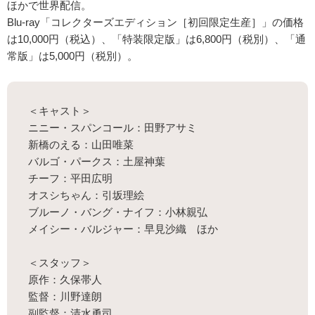
ほかで世界配信。
Blu-ray「コレクターズエディション［初回限定生産］」の価格
は10,000円（税込）、「特装限定版」は6,800円（税別）、「通
常版」は5,000円（税別）。
＜キャスト＞
ニニー・スパンコール：田野アサミ
新橋のえる：山田唯菜
バルゴ・パークス：土屋神葉
チーフ：平田広明
オスシちゃん：引坂理絵
ブルーノ・バング・ナイフ：小林親弘
メイシー・バルジャー：早見沙織 ほか
＜スタッフ＞
原作：久保帯人
監督：川野達朗
副監督：清水勇司