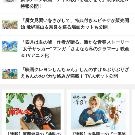
特報公開！
「魔女見習いをさがして」特典付きムビチケが販売開
始 飛騨高山＆奈良を巡る場面カットも公開
「四月は君の嘘」作者が贈る、新たな青春ストーリー
“女子サッカー”マンガ「さよなら私のクラマー」映画
＆TVアニメ化
「映画クレヨンしんちゃん」しんのすけ＆ぶりぶりざ
えもんのおバカな絡みが満載！ TVスポット公開
【連載】河西健吾の『趣味の
【連載】木島隆一の『一筆啓