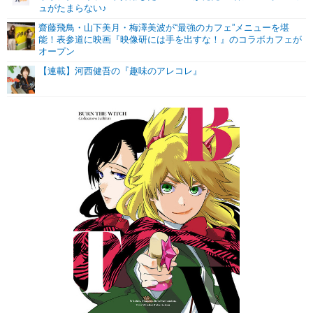
ュがたまらない♪
齋藤飛鳥・山下美月・梅澤美波が“最強のカフェ”メニューを堪
能！表参道に映画『映像研には手を出すな！』のコラボカフェが
オープン
【連載】河西健吾の『趣味のアレコレ』