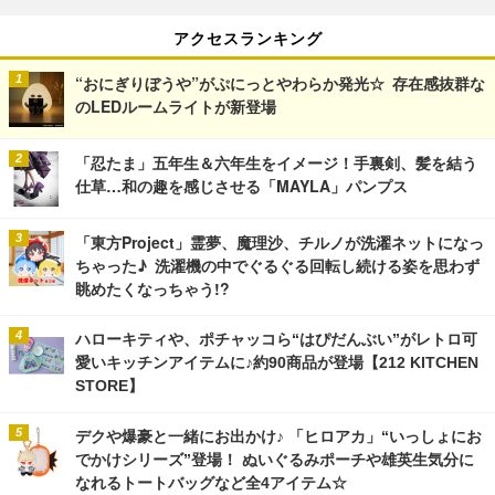
アクセスランキング
“おにぎりぼうや”がぷにっとやわらか発光☆ 存在感抜群な
のLEDルームライトが新登場
「忍たま」五年生＆六年生をイメージ！手裏剣、髪を結う
仕草…和の趣を感じさせる「MAYLA」パンプス
「東方Project」霊夢、魔理沙、チルノが洗濯ネットになっ
ちゃった♪ 洗濯機の中でぐるぐる回転し続ける姿を思わず
眺めたくなっちゃう!?
ハローキティや、ポチャッコら“はぴだんぶい”がレトロ可
愛いキッチンアイテムに♪約90商品が登場【212 KITCHEN
STORE】
デクや爆豪と一緒にお出かけ♪ 「ヒロアカ」“いっしょにお
でかけシリーズ”登場！ ぬいぐるみポーチや雄英生気分に
なれるトートバッグなど全4アイテム☆