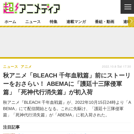
CL
ホーム
ニュース
特集
連載マンガ
番組・動画
連載
ニュース
ニュース一覧
アニメ
特集
ゲーム・アプリ
マンガ
特集一覧
カバー
連載マンガ
2022.10.8 Sat 17:30
ニュース
アニメ
映画
音楽
インタビュー
レポート
連載マンガ一覧
連載一覧
番組・動画
秋アニメ「BLEACH 千年血戦篇」前にストーリ
グッズ
イベント
ーをおさらい！ ABEMAに「護廷十三隊侵軍
ラキりす
番組・動画一覧
ラジオ
連載・ブログ
篇」「死神代行消失篇」が初入荷
声優
コスプレ
動画
連載・ブログ一覧
コラム
秋アニメ『BLEACH 千年血戦篇』が、2022年10月15日24時より「A
舞台
新帝スタ
BEMA」にて配信開始となる。これに先駆け、「護廷十三隊侵軍
編集部ブログ・お知らせ
篇」「死神代行消失篇」が「ABEMA」に初入荷された。
注目記事