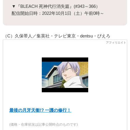
▼『BLEACH 死神代行消失篇』(#343～366）
配信開始日時：2022年10月1日（土）午前0時～
（C）久保帯人／集英社・テレビ東京・dentsu・ぴえろ
最後の月牙天衝!? 一護の修行！
(価格・在庫状況は記事公開時点のものです)