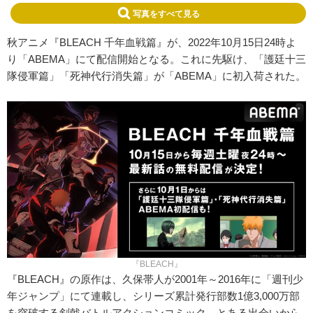
写真をすべて見る
秋アニメ『BLEACH 千年血戦篇』が、2022年10月15日24時よ
り「ABEMA」にて配信開始となる。これに先駆け、「護廷十三
隊侵軍篇」「死神代行消失篇」が「ABEMA」に初入荷された。
『BLEACH』
『BLEACH』の原作は、久保帯人が2001年～2016年に「週刊少
年ジャンプ」にて連載し、シリーズ累計発行部数1億3,000万部
を突破する剣戟バトルアクションコミック。とある出会いから