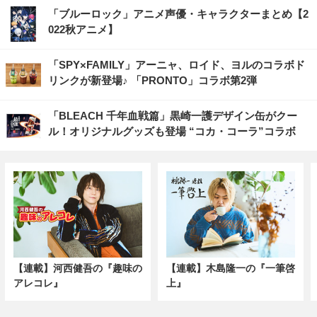
「ブルーロック」アニメ声優・キャラクターまとめ【2
022秋アニメ】
「SPY×FAMILY」アーニャ、ロイド、ヨルのコラボド
リンクが新登場♪ 「PRONTO」コラボ第2弾
「BLEACH 千年血戦篇」黒崎一護デザイン缶がクー
ル！オリジナルグッズも登場 “コカ・コーラ”コラボ
【連載】河西健吾の『趣味の
【連載】木島隆一の『一筆啓
アレコレ』
上』