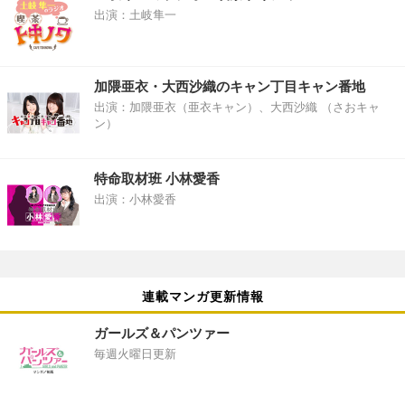
出演：土岐隼一
加隈亜衣・大西沙織のキャン丁目キャン番地
出演：加隈亜衣（亜衣キャン）、大西沙織 （さおキャ
ン）
特命取材班 小林愛香
出演：小林愛香
連載マンガ更新情報
ガールズ＆パンツァー
毎週火曜日更新