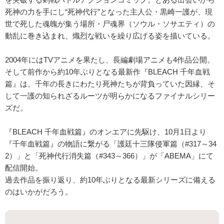
死神の力を手にし“死神代行”となった主人公・黒崎一護が、現
世で死した魂魄が集う場所・尸魂界（ソウル・ソサエティ）の
動乱に巻き込まれ、熾烈な戦いを繰り広げる姿を描いている。
2004年にはTVアニメを果たし、長編劇場アニメも4作品公開。
そして前作から約10年ぶりとなる最新作『BLEACH 千年血戦
篇』は、千年の長きにわたり死神たちが背負っていた因縁、そ
して一護の知られざるルーツが明らかになるファイナルシリー
ズだ。
『BLEACH 千年血戦篇』のオンエアに先駆け、10月1日より
『千年血戦篇』の物語に繋がる「護廷十三隊侵軍篇（#317～34
2）」と「死神代行消失篇（#343～366）」が「ABEMA」にて
配信開始。
過去作品を振り返り、約10年ぶりとなる最新シリーズに備える
のはいかがだろう。