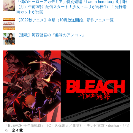
「僕のヒーローアカデミア」特別短編「I am a hero too」8月3日
（月）午前0時に配信スタート！少女・エリが高校生に！先行場
面カットが公開
【2022秋アニメ】今期（10月放送開始）新作アニメ一覧
【連載】河西健吾の『趣味のアレコレ』
『BLEACH 千年血戦篇』（C）久保帯人／集英社・テレビ東京・dentsu・ぴえ
ろ
全 4 枚